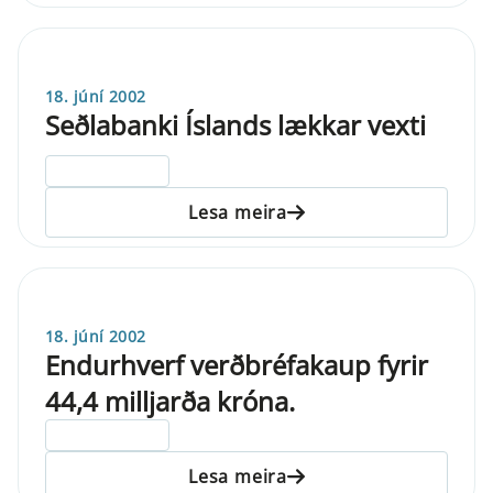
18. júní 2002
Seðlabanki Íslands lækkar vexti
ELDRI EN 5 ÁRA
Lesa meira
18. júní 2002
Endurhverf verðbréfakaup fyrir
44,4 milljarða króna.
ELDRI EN 5 ÁRA
Lesa meira