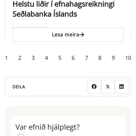
Helstu liðir í efnahagsreikningi
Seðlabanka Íslands
ELDRI EN 5 ÁRA
Lesa meira
1
2
3
4
5
6
7
8
9
10
DEILA
Var efnið hjálplegt?
Var efnið hjálplegt?