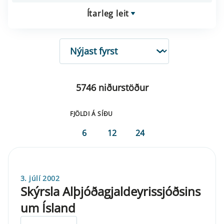
Ítarleg leit
RÖÐUN
5746 niðurstöður
FJÖLDI Á SÍÐU
6
12
24
3. júlí 2002
Skýrsla Alþjóðagjaldeyrissjóðsins
um Ísland
ELDRI EN 5 ÁRA