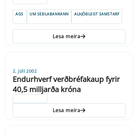
AGS
UM SEÐLABANKANN
ALÞJÓÐLEGT SAMSTARF
Lesa meira
2. júlí 2002
Endurhverf verðbréfakaup fyrir
40,5 milljarða króna
ELDRI EN 5 ÁRA
Lesa meira