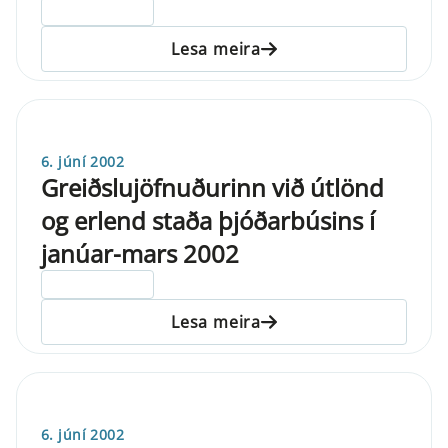
ELDRI EN 5 ÁRA
Lesa meira
6. júní 2002
Greiðslujöfnuðurinn við útlönd
og erlend staða þjóðarbúsins í
janúar-mars 2002
ELDRI EN 5 ÁRA
Lesa meira
6. júní 2002