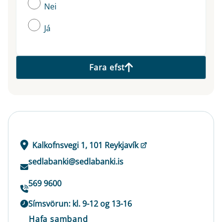
Nei
Já
Fara efst
Kalkofnsvegi 1, 101 Reykjavík
sedlabanki@sedlabanki.is
569 9600
Símsvörun: kl. 9-12 og 13-16
Hafa samband