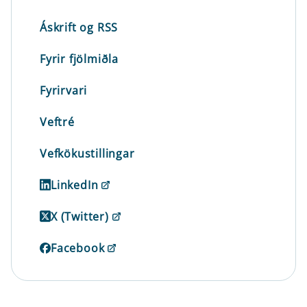
Áskrift og RSS
Fyrir fjölmiðla
Fyrirvari
Veftré
Vefkökustillingar
LinkedIn
X (Twitter)
Facebook