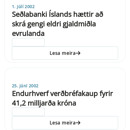
1. júlí 2002
Seðlabanki Íslands hættir að
skrá gengi eldri gjaldmiðla
evrulanda
ELDRI EN 5 ÁRA
Lesa meira
25. júní 2002
Endurhverf verðbréfakaup fyrir
41,2 milljarða króna
ELDRI EN 5 ÁRA
Lesa meira