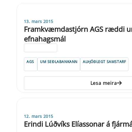
13. mars 2015
Framkvæmdastjórn AGS ræddi um
efnahagsmál
ELDRI EN 5 ÁRA
AGS
UM SEÐLABANKANN
ALÞJÓÐLEGT SAMSTARF
Lesa meira
12. mars 2015
Erindi Lúðvíks Elíassonar á fjár