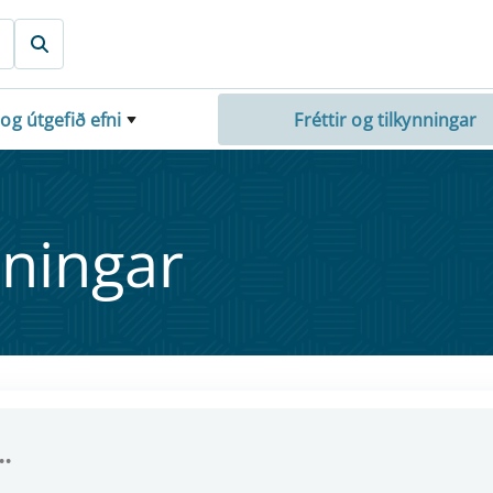
 og útgefið efni
Fréttir og tilkynningar
nn­ing­ar