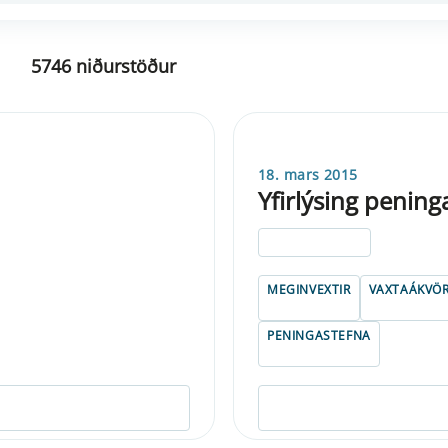
5746 niðurstöður
18. mars 2015
Yfirlýsing penin
ELDRI EN 5 ÁRA
MEGINVEXTIR
VAXTAÁKVÖ
PENINGASTEFNA