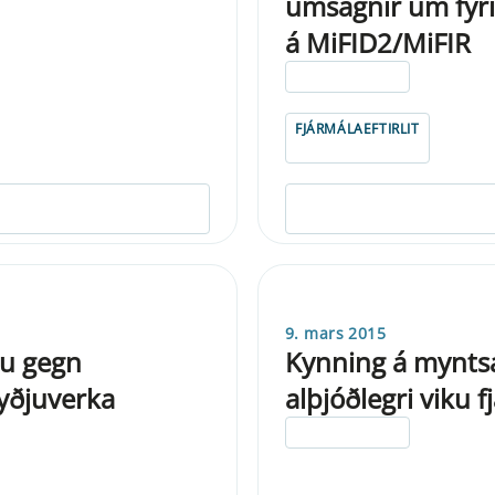
umsagnir um fyri
á MiFID2/MiFIR
ELDRI EN 5 ÁRA
FJÁRMÁLAEFTIRLIT
9. mars 2015
tu gegn
Kynning á myntsa
yðjuverka
alþjóðlegri viku 
ELDRI EN 5 ÁRA