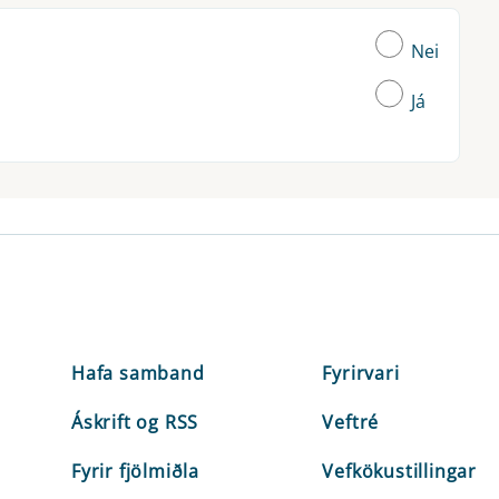
Nei
Já
Hafa samband
Fyrirvari
Áskrift og RSS
Veftré
Fyrir fjölmiðla
Vefkökustillingar