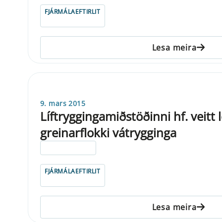
FJÁRMÁLAEFTIRLIT
Lesa meira
9. mars 2015
Líftryggingamiðstöðinni hf. veitt l
greinarflokki vátrygginga
ELDRI EN 5 ÁRA
FJÁRMÁLAEFTIRLIT
Lesa meira