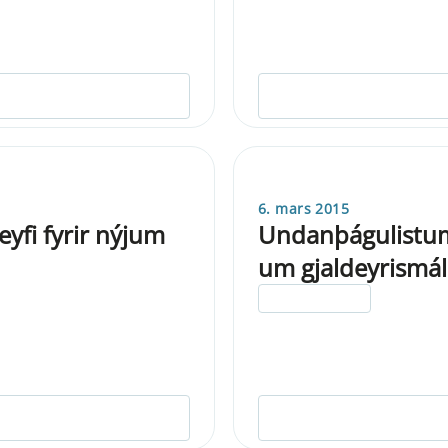
6. mars 2015
eyfi fyrir nýjum
Undanþágulistum
um gjaldeyrismál
ELDRI EN 5 ÁRA