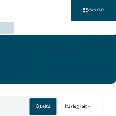
VALMYND
LOKA
Leita
Ítarleg leit