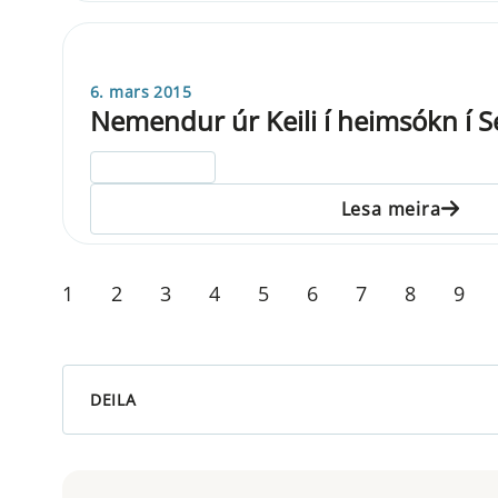
6. mars 2015
Nemendur úr Keili í heimsókn í
ELDRI EN 5 ÁRA
Lesa meira
1
2
3
4
5
6
7
8
9
DEILA