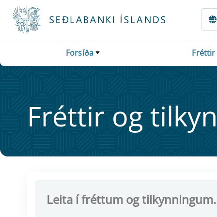
Fara beint í Meginmál
Forsíða
Fréttir
Frétt­ir og til­ky