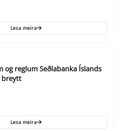
Lesa meira
 og reglum Seðlabanka Íslands
 breytt
Lesa meira