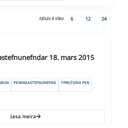
6
12
24
FJÖLDI Á SÍÐU
gastefnunefndar 18. mars 2015
RÐUN
PENINGASTEFNUNEFND
YFIRLÝSING PSN
Lesa meira