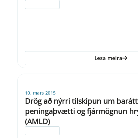
ELDRI EN 5 ÁRA
Lesa meira
10. mars 2015
Drög að nýrri tilskipun um barát
peningaþvætti og fjármögnun hr
(AMLD)
ELDRI EN 5 ÁRA