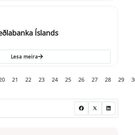
Seðlabanka Íslands
Lesa meira
20
21
22
23
24
25
26
27
28
29
3