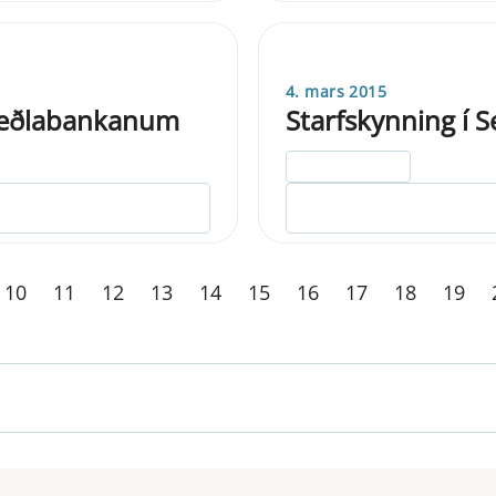
4. mars 2015
 Seðlabankanum
Starfskynning í 
ELDRI EN 5 ÁRA
10
11
12
13
14
15
16
17
18
19