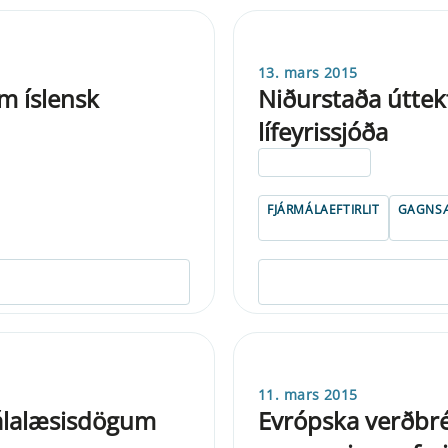
13. mars 2015
 íslensk
Niðurstaða úttek
lífeyrissjóða
ELDRI EN 5 ÁRA
FJÁRMÁLAEFTIRLIT
GAGNSÆ
11. mars 2015
málalæsisdögum
Evrópska verðbréf