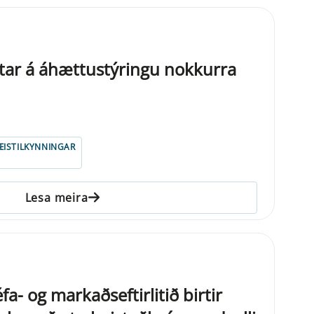
tar á áhættustýringu nokkurra
ISTILKYNNINGAR
Lesa meira
a- og markaðseftirlitið birtir