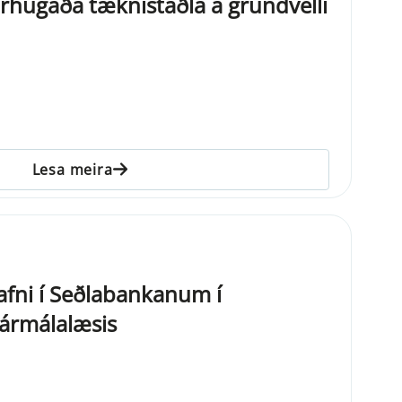
rhugaða tæknistaðla á grundvelli
Lesa meira
fni í Seðlabankanum í
fjármálalæsis