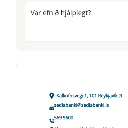
Var efnið hjálplegt?
Var efnið hjálplegt?
Kalkofnsvegi 1, 101 Reykjavík
sedlabanki@sedlabanki.is
569 9600