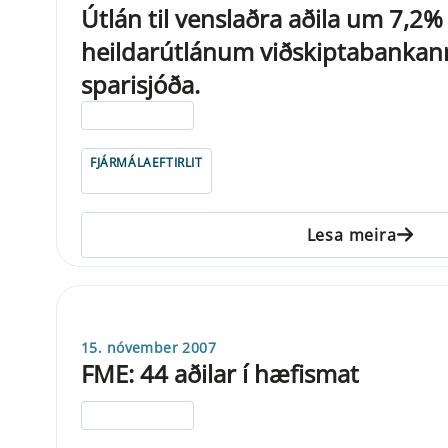
Útlán til venslaðra aðila um 7,2%
heildarútlánum viðskiptabankan
sparisjóða.
ELDRI EN 5 ÁRA
FJÁRMÁLAEFTIRLIT
Lesa meira
15. nóvember 2007
FME: 44 aðilar í hæfismat
ELDRI EN 5 ÁRA