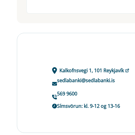
Kalkofnsvegi 1, 101 Reykjavík
sedlabanki@sedlabanki.is
569 9600
Símsvörun: kl. 9-12 og 13-16