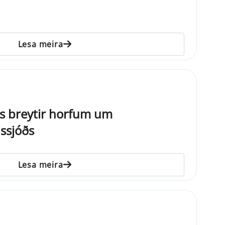
Lesa meira
s breytir horfum um
issjóðs
Lesa meira