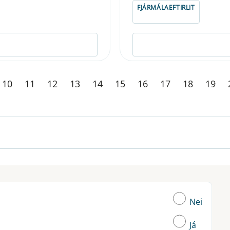
FJÁRMÁLAEFTIRLIT
10
11
12
13
14
15
16
17
18
19
Nei
Já