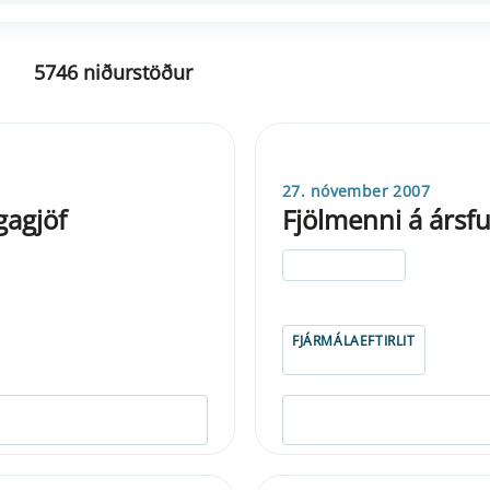
5746 niðurstöður
27. nóvember 2007
agjöf
Fjölmenni á ársf
ELDRI EN 5 ÁRA
FJÁRMÁLAEFTIRLIT