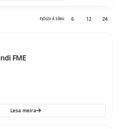
6
12
24
FJÖLDI Á SÍÐU
undi FME
Lesa meira