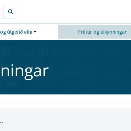
 og útgefið efni
Fréttir og tilkynningar
nn­ing­ar