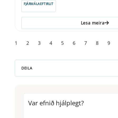
FJÁRMÁLAEFTIRLIT
Lesa meira
1
2
3
4
5
6
7
8
9
DEILA
Var efnið hjálplegt?
Var efnið hjálplegt?