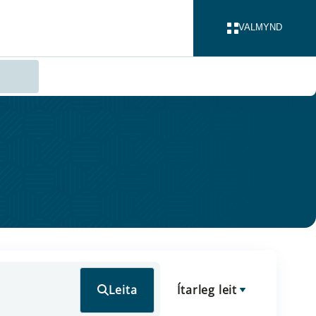
VALMYND
LOKA
Leita
Ítarleg leit