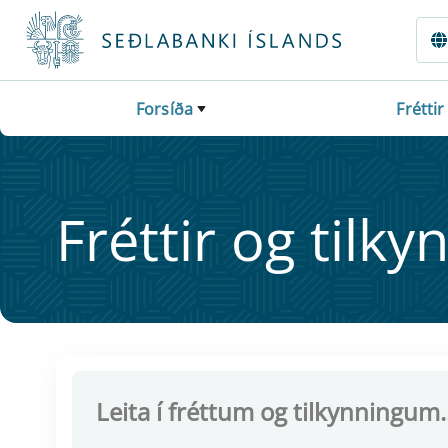
Fara beint í Meginmál
Forsíða
Fréttir
Frétt­ir og til­ky