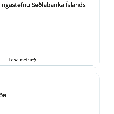
gastefnu Seðlabanka Íslands
Lesa meira
ða