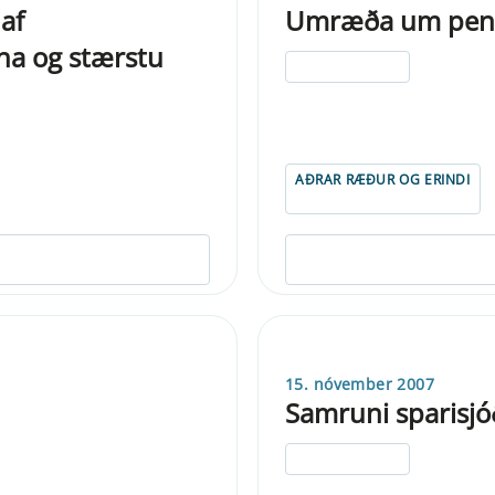
 af
Umræða um penin
na og stærstu
ELDRI EN 5 ÁRA
AÐRAR RÆÐUR OG ERINDI
15. nóvember 2007
Samruni sparisjó
ELDRI EN 5 ÁRA