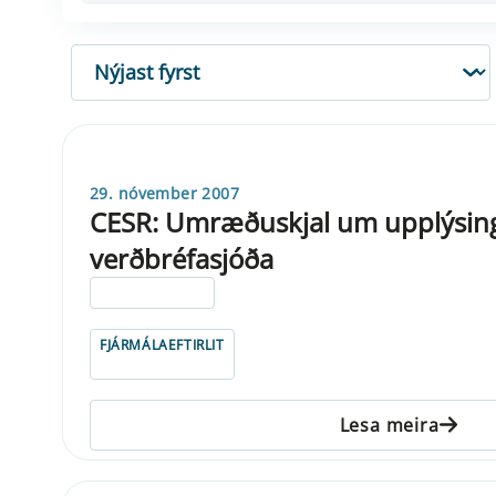
RÖÐUN
29. nóvember 2007
CESR: Umræðuskjal um upplýsing
verðbréfasjóða
ELDRI EN 5 ÁRA
FJÁRMÁLAEFTIRLIT
Lesa meira