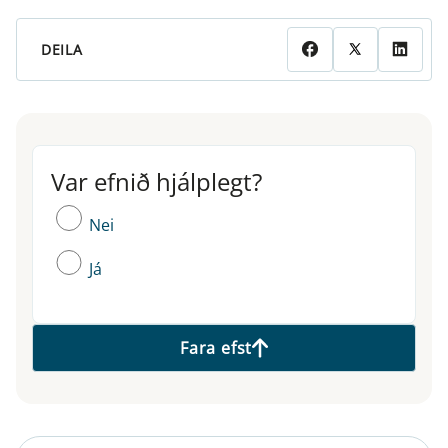
DEILA
Var efnið hjálplegt?
Var efnið hjálplegt?
Nei
Já
Fara efst