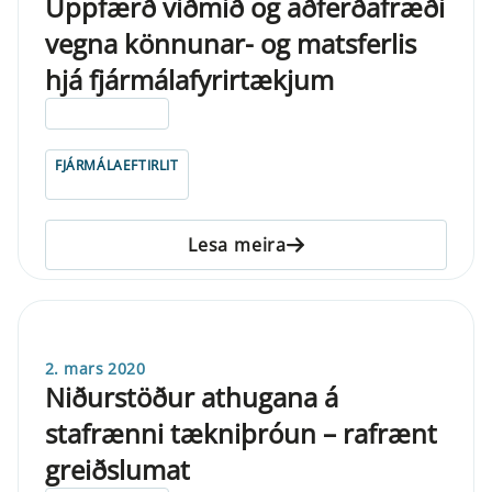
Uppfærð viðmið og aðferðafræði
vegna könnunar- og matsferlis
hjá fjármálafyrirtækjum
ELDRI EN 5 ÁRA
FJÁRMÁLAEFTIRLIT
Lesa meira
2. mars 2020
Niðurstöður athugana á
stafrænni tækniþróun – rafrænt
greiðslumat