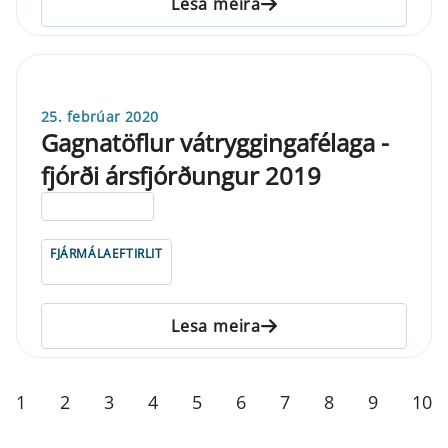
Lesa meira
25. febrúar 2020
Gagnatöflur vátryggingafélaga -
fjórði ársfjórðungur 2019
ELDRI EN 5 ÁRA
FJÁRMÁLAEFTIRLIT
Lesa meira
1
2
3
4
5
6
7
8
9
10