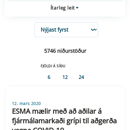
Ítarleg leit
RÖÐUN
5746 niðurstöður
FJÖLDI Á SÍÐU
6
12
24
12. mars 2020
ESMA mælir með að aðilar á
fjármálamarkaði grípi til aðgerða