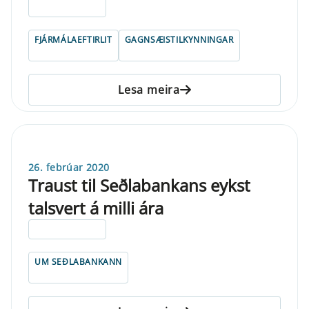
ELDRI EN 5 ÁRA
FJÁRMÁLAEFTIRLIT
GAGNSÆISTILKYNNINGAR
Lesa meira
26. febrúar 2020
Traust til Seðlabankans eykst
talsvert á milli ára
ELDRI EN 5 ÁRA
UM SEÐLABANKANN