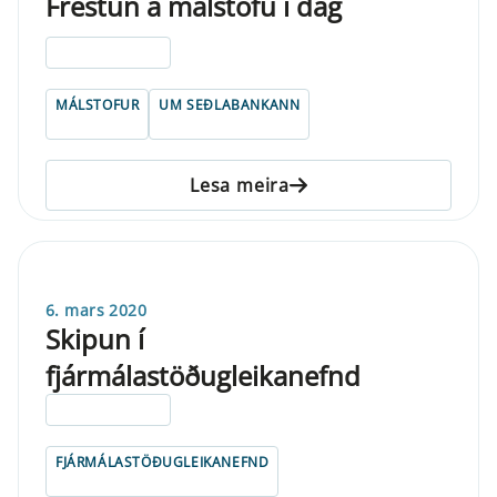
Frestun á málstofu í dag
ELDRI EN 5 ÁRA
MÁLSTOFUR
UM SEÐLABANKANN
Lesa meira
6. mars 2020
Skipun í
fjármálastöðugleikanefnd
ELDRI EN 5 ÁRA
FJÁRMÁLASTÖÐUGLEIKANEFND