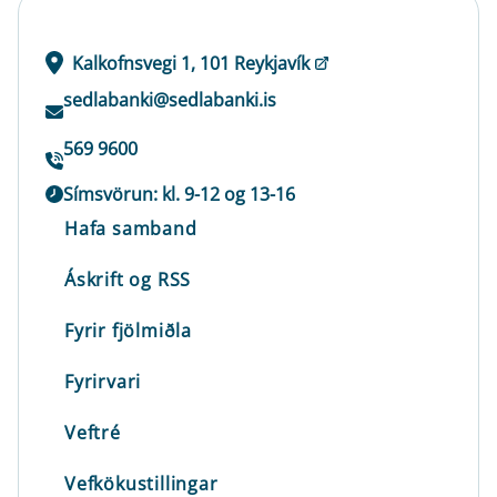
Kalkofnsvegi 1, 101 Reykjavík
sedlabanki@sedlabanki.is
569 9600
Símsvörun: kl. 9-12 og 13-16
Hafa samband
Áskrift og RSS
Fyrir fjölmiðla
Fyrirvari
Veftré
Vefkökustillingar