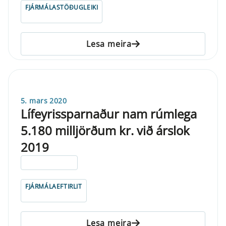
FJÁRMÁLASTÖÐUGLEIKI
Lesa meira
5. mars 2020
Lífeyrissparnaður nam rúmlega
5.180 milljörðum kr. við árslok
2019
ELDRI EN 5 ÁRA
FJÁRMÁLAEFTIRLIT
Lesa meira