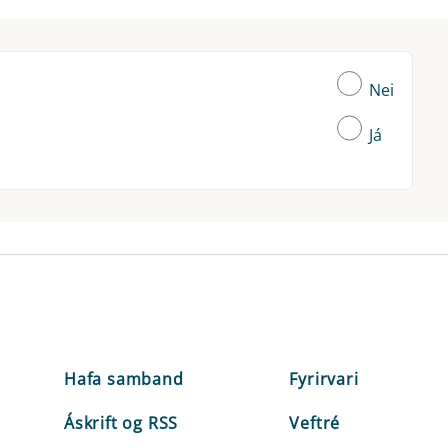
Nei
Já
Hafa samband
Fyrirvari
Áskrift og RSS
Veftré