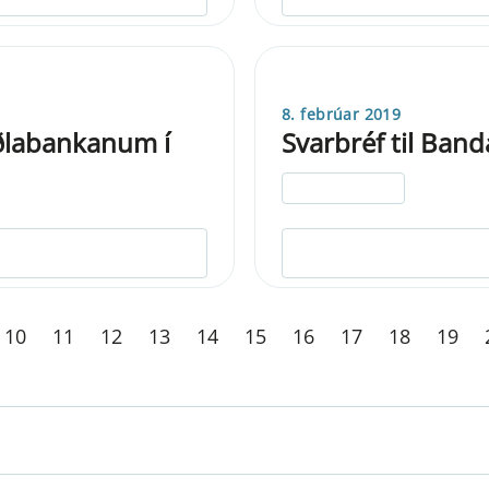
8. febrúar 2019
eðlabankanum í
Svarbréf til Band
ELDRI EN 5 ÁRA
10
11
12
13
14
15
16
17
18
19