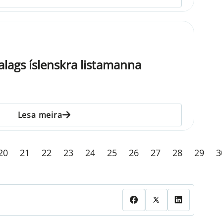
alags íslenskra listamanna
Lesa meira
20
21
22
23
24
25
26
27
28
29
3