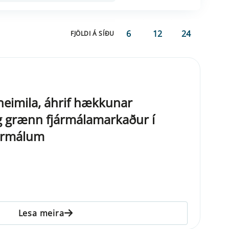
6
12
24
FJÖLDI Á SÍÐU
eimila, áhrif hækkunar
g grænn fjármálamarkaður í
ármálum
Lesa meira