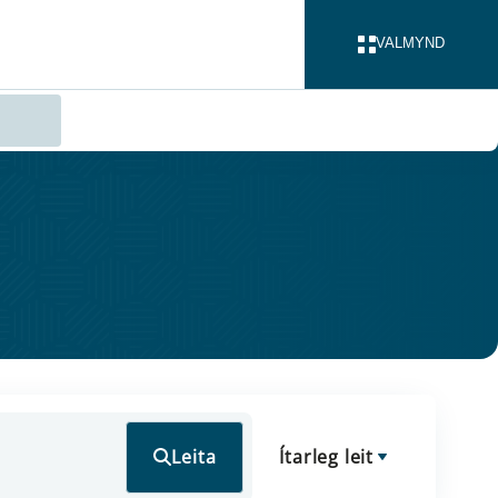
VALMYND
LOKA
Leita
Ítarleg leit