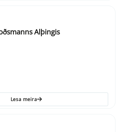
mboðsmanns Alþingis
Lesa meira