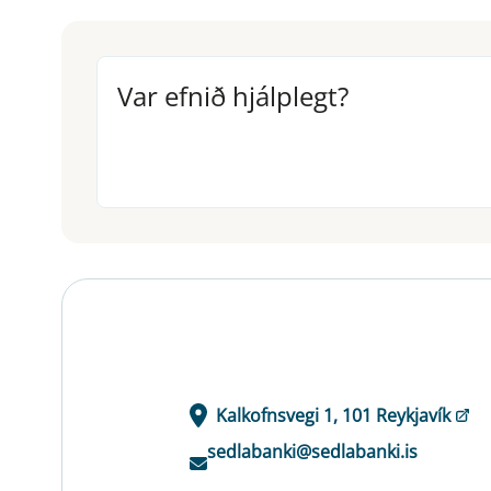
Var efnið hjálplegt?
Var efnið hjálplegt?
Kalkofnsvegi 1, 101 Reykjavík
sedlabanki@sedlabanki.is