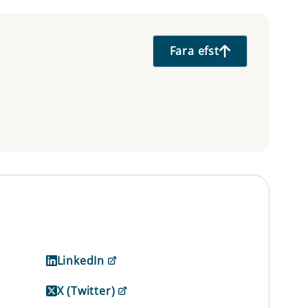
Fara efst
LinkedIn
X (Twitter)