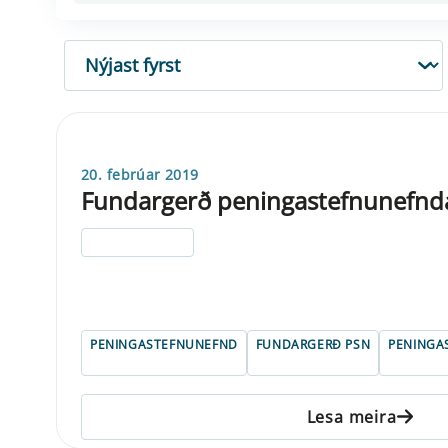
RÖÐUN
20. febrúar 2019
Fundargerð peningastefnunefnd
ELDRI EN 5 ÁRA
PENINGASTEFNUNEFND
FUNDARGERÐ PSN
PENINGA
Lesa meira