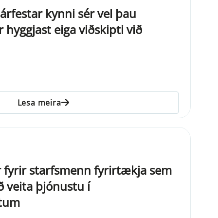
járfestar kynni sér vel þau
 hyggjast eiga viðskipti við
Lesa meira
fyrir starfsmenn fyrirtækja sem
ð veita þjónustu í
ptum