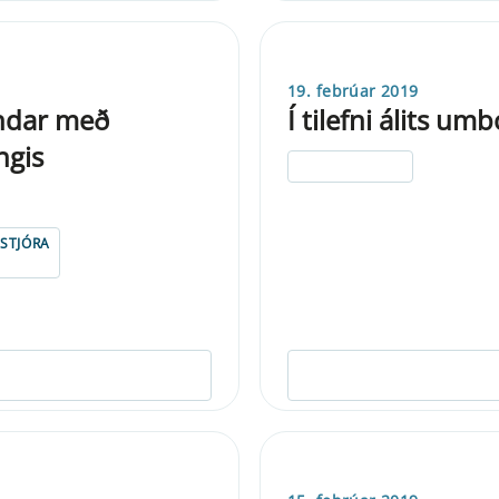
19. febrúar 2019
ndar með
Í tilefni álits u
ngis
ELDRI EN 5 ÁRA
STJÓRA