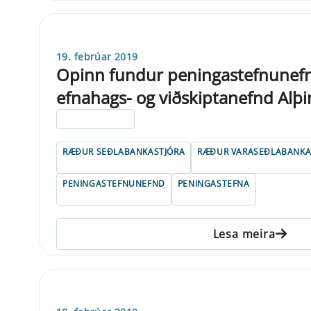
19. febrúar 2019
Opinn fundur peningastefnunef
efnahags- og viðskiptanefnd Alþi
ELDRI EN 5 ÁRA
RÆÐUR SEÐLABANKASTJÓRA
RÆÐUR VARASEÐLABANKA
PENINGASTEFNUNEFND
PENINGASTEFNA
Lesa meira