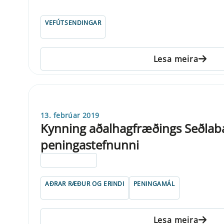
VEFÚTSENDINGAR
Lesa meira
13. febrúar 2019
Kynning aðalhagfræðings Seðlab
peningastefnunni
ELDRI EN 5 ÁRA
AÐRAR RÆÐUR OG ERINDI
PENINGAMÁL
Lesa meira