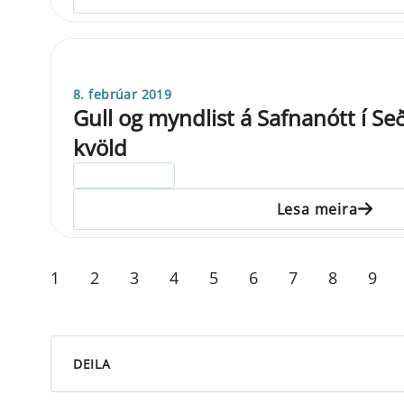
8. febrúar 2019
Gull og myndlist á Safnanótt í S
kvöld
ELDRI EN 5 ÁRA
Lesa meira
1
2
3
4
5
6
7
8
9
DEILA