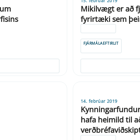
15. febrúar 2019
 um
Mikilvægt er að f
isins
fyrirtæki sem þeir
ELDRI EN 5 ÁRA
FJÁRMÁLAEFTIRLIT
14. febrúar 2019
Kynningarfundur 
hafa heimild til a
verðbréfaviðski
ELDRI EN 5 ÁRA