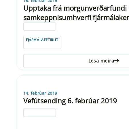
18. febrúar 2019
Upptaka frá morgunverðarfundi
samkeppnisumhverfi fjármálakerf
ELDRI EN 5 ÁRA
FJÁRMÁLAEFTIRLIT
Lesa meira
14. febrúar 2019
Vefútsending 6. febrúar 2019
ELDRI EN 5 ÁRA