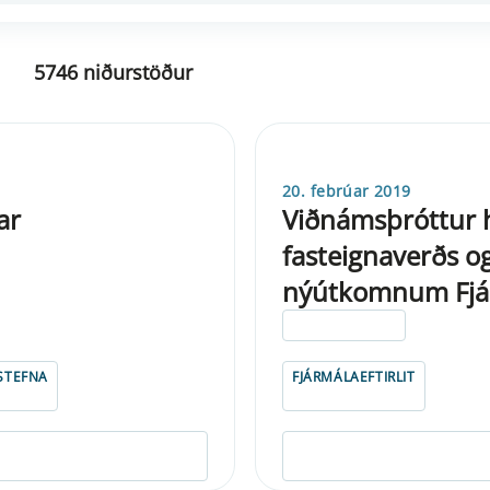
5746 niðurstöður
20. febrúar 2019
ar
Viðnámsþróttur h
fasteignaverðs o
nýútkomnum Fj
ELDRI EN 5 ÁRA
STEFNA
FJÁRMÁLAEFTIRLIT