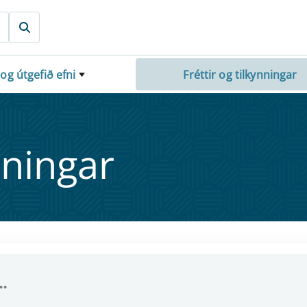
 og útgefið efni
Fréttir og tilkynningar
nn­ing­ar