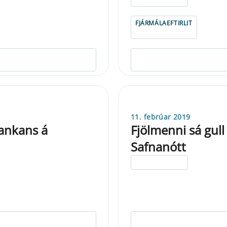
FJÁRMÁLAEFTIRLIT
11. febrúar 2019
ankans á
Fjölmenni sá gul
Safnanótt
ELDRI EN 5 ÁRA