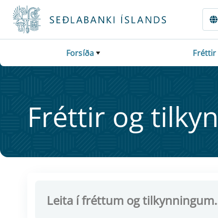
Fara beint í Meginmál
Forsíða
Fréttir
Frétt­ir og til­ky