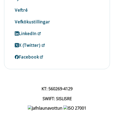
Veftré
Vefkökustillingar
LinkedIn
X (Twitter)
Facebook
KT: 560269-4129
SWIFT: SISLISRE