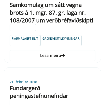
Samkomulag um sátt vegna
brots á 1. mgr. 87. gr. laga nr.
108/2007 um verðbréfaviðskipti
ELDRI EN 5 ÁRA
FJÁRMÁLAEFTIRLIT
GAGNSÆISTILKYNNINGAR
Lesa meira
21. febrúar 2018
Fundargerð
peningastefnunefndar
ELDRI EN 5 ÁRA