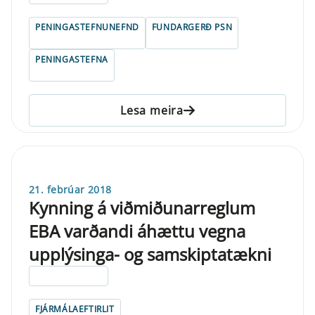
PENINGASTEFNUNEFND
FUNDARGERÐ PSN
PENINGASTEFNA
Lesa meira
21. febrúar 2018
Kynning á viðmiðunarreglum
EBA varðandi áhættu vegna
upplýsinga- og samskiptatækni
ELDRI EN 5 ÁRA
FJÁRMÁLAEFTIRLIT