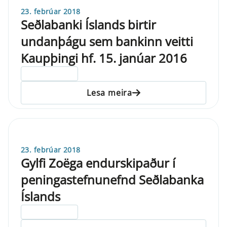
23. febrúar 2018
Seðlabanki Íslands birtir
undanþágu sem bankinn veitti
Kaupþingi hf. 15. janúar 2016
ELDRI EN 5 ÁRA
Lesa meira
23. febrúar 2018
Gylfi Zoëga endurskipaður í
peningastefnunefnd Seðlabanka
Íslands
ELDRI EN 5 ÁRA