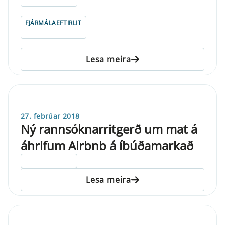
FJÁRMÁLAEFTIRLIT
Lesa meira
27. febrúar 2018
Ný rannsóknarritgerð um mat á
áhrifum Airbnb á íbúðamarkað
ELDRI EN 5 ÁRA
Lesa meira