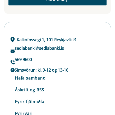
Kalkofnsvegi 1, 101 Reykjavík
sedlabanki@sedlabanki.is
569 9600
Símsvörun: kl. 9-12 og 13-16
Hafa samband
Áskrift og RSS
Fyrir fjölmiðla
Fyrirvari