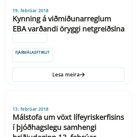
19. febrúar 2018
Kynning á viðmiðunarreglum
EBA varðandi öryggi netgreiðslna
ELDRI EN 5 ÁRA
FJÁRMÁLAEFTIRLIT
Lesa meira
13. febrúar 2018
Málstofa um vöxt lífeyriskerfisins
í þjóðhagslegu samhengi