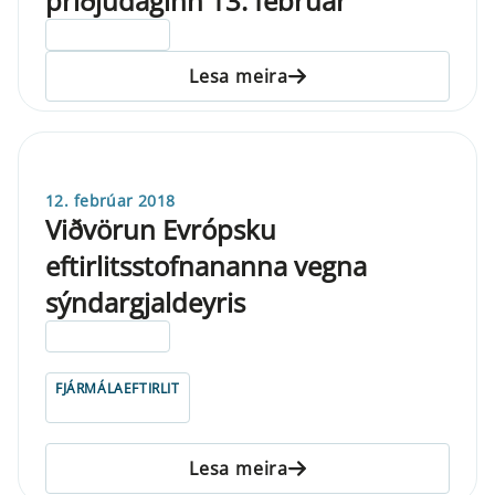
þriðjudaginn 13. febrúar
ELDRI EN 5 ÁRA
Lesa meira
12. febrúar 2018
Viðvörun Evrópsku
eftirlitsstofnananna vegna
sýndargjaldeyris
ELDRI EN 5 ÁRA
FJÁRMÁLAEFTIRLIT
Lesa meira