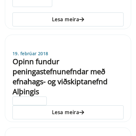
Lesa meira
19. febrúar 2018
Opinn fundur
peningastefnunefndar með
efnahags- og viðskiptanefnd
Alþingis
ELDRI EN 5 ÁRA
Lesa meira