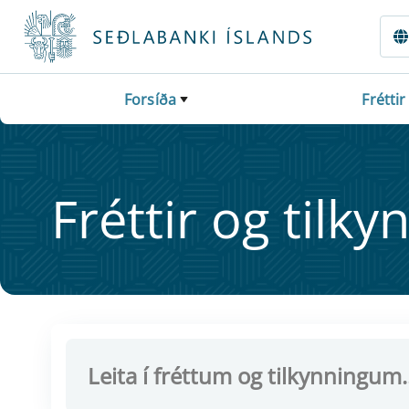
Fara beint í Meginmál
Forsíða
Fréttir
Frétt­ir og til­ky