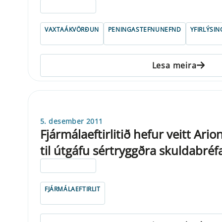
ELDRI EN 5 ÁRA
VAXTAÁKVÖRÐUN
PENINGASTEFNUNEFND
YFIRLÝSIN
Lesa meira
5. desember 2011
Fjármálaeftirlitið hefur veitt Ario
til útgáfu sértryggðra skuldabréf
ELDRI EN 5 ÁRA
FJÁRMÁLAEFTIRLIT