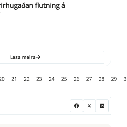
rirhugaðan flutning á
i
Lesa meira
20
21
22
23
24
25
26
27
28
29
3