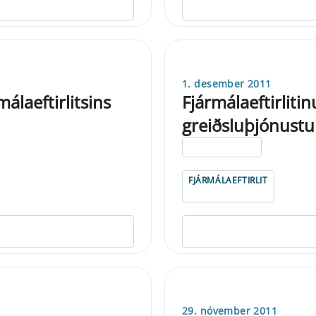
1. desember 2011
álaeftirlitsins
Fjármálaeftirlitinu
greiðsluþjónustu
ELDRI EN 5 ÁRA
FJÁRMÁLAEFTIRLIT
29. nóvember 2011