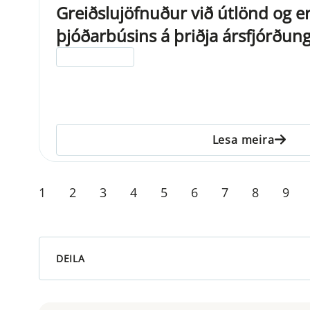
Greiðslujöfnuður við útlönd og e
þjóðarbúsins á þriðja ársfjórðun
ELDRI EN 5 ÁRA
Lesa meira
1
2
3
4
5
6
7
8
9
DEILA