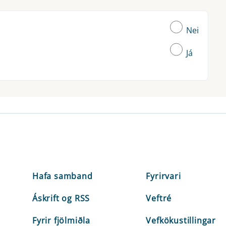
Nei
Já
Hafa samband
Fyrirvari
Áskrift og RSS
Veftré
Fyrir fjölmiðla
Vefkökustillingar