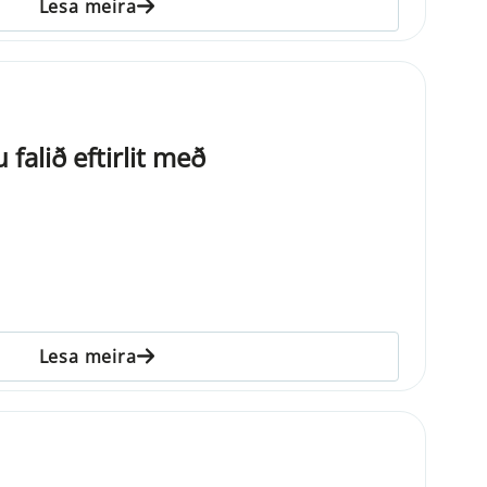
Lesa meira
 falið eftirlit með
Lesa meira