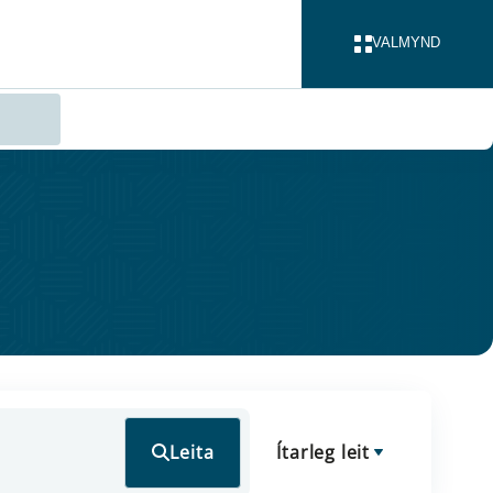
VALMYND
LOKA
Leita
Ítarleg leit