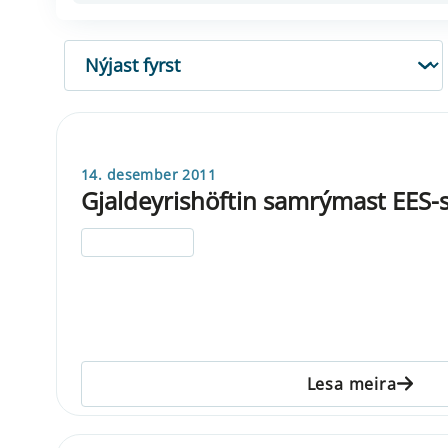
RÖÐUN
14. desember 2011
Gjaldeyrishöftin samrýmast EE
ELDRI EN 5 ÁRA
Lesa meira