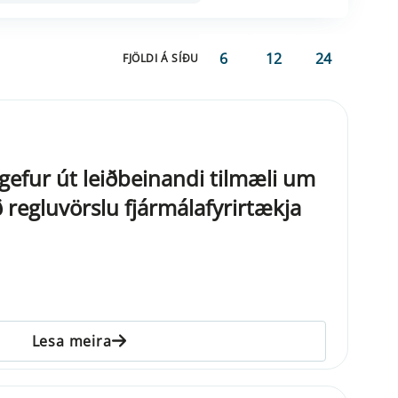
6
12
24
FJÖLDI Á SÍÐU
ð gefur út leiðbeinandi tilmæli um
 regluvörslu fjármálafyrirtækja
Lesa meira