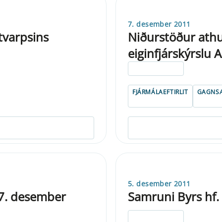
7. desember 2011
tvarpsins
Niðurstöður athu
eiginfjárskýrslu 
ELDRI EN 5 ÁRA
FJÁRMÁLAEFTIRLIT
GAGNSÆ
5. desember 2011
 7. desember
Samruni Byrs hf.
ELDRI EN 5 ÁRA