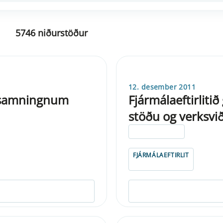
5746 niðurstöður
12. desember 2011
S-samningnum
Fjármálaeftirliti
stöðu og verksvið
ELDRI EN 5 ÁRA
FJÁRMÁLAEFTIRLIT