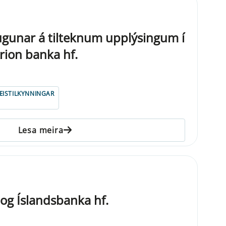
gunar á tilteknum upplýsingum í
Arion banka hf.
ISTILKYNNINGAR
Lesa meira
 og Íslandsbanka hf.