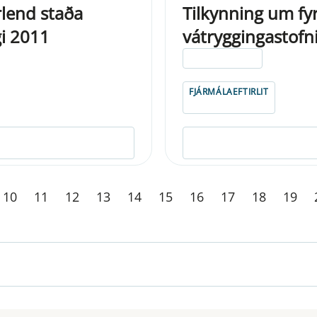
rlend staða
Tilkynning um fy
gi 2011
vátryggingastofn
ELDRI EN 5 ÁRA
FJÁRMÁLAEFTIRLIT
10
11
12
13
14
15
16
17
18
19