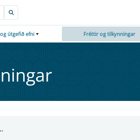
 og útgefið efni
Fréttir og tilkynningar
nn­ing­ar