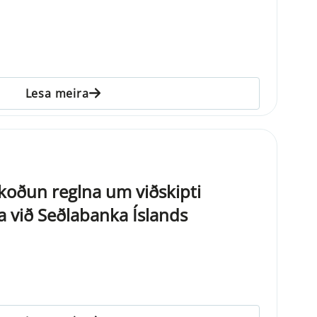
Lesa meira
oðun reglna um viðskipti
a við Seðlabanka Íslands