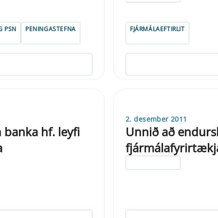
G PSN
PENINGASTEFNA
FJÁRMÁLAEFTIRLIT
2. desember 2011
n banka hf. leyfi
Unnið að endursk
a
fjármálafyrirtækj
ELDRI EN 5 ÁRA