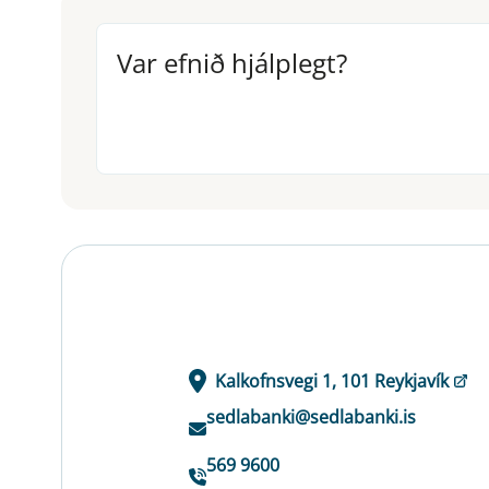
Var efnið hjálplegt?
Var efnið hjálplegt?
Kalkofnsvegi 1, 101 Reykjavík
sedlabanki@sedlabanki.is
569 9600