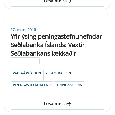
Lesa meira
17. mars 2010
Yfirlýsing peningastefnunefndar
Seðlabanka Íslands: Vextir
Seðlabankans lækkaðir
ELDRI EN 5 ÁRA
VAXTAÁKVÖRÐUN
YFIRLÝSING PSN
PENINGASTEFNUNEFND
PENINGASTEFNA
Lesa meira