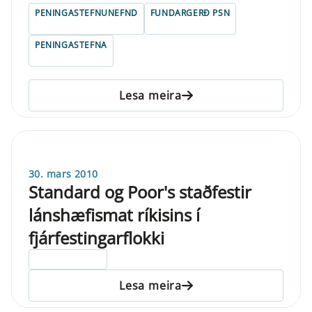
PENINGASTEFNUNEFND
FUNDARGERÐ PSN
PENINGASTEFNA
Lesa meira
30. mars 2010
Standard og Poor's staðfestir
lánshæfismat ríkisins í
fjárfestingarflokki
ELDRI EN 5 ÁRA
Lesa meira