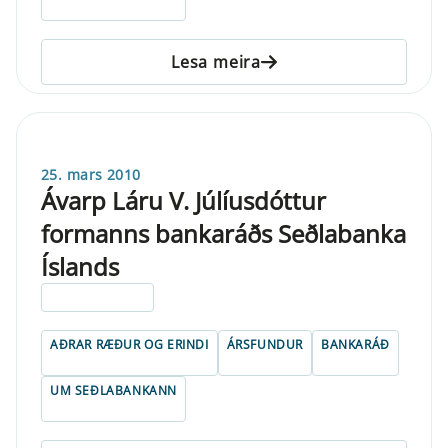
Lesa meira
25. mars 2010
Ávarp Láru V. Júlíusdóttur
formanns bankaráðs Seðlabanka
Íslands
ELDRI EN 5 ÁRA
AÐRAR RÆÐUR OG ERINDI
ÁRSFUNDUR
BANKARÁÐ
UM SEÐLABANKANN