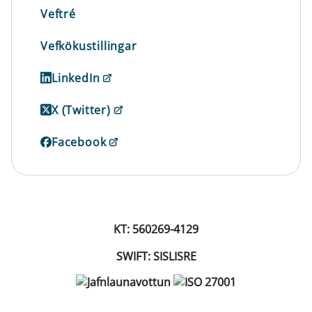
Veftré
Vefkökustillingar
LinkedIn
X (Twitter)
Facebook
KT: 560269-4129
SWIFT: SISLISRE