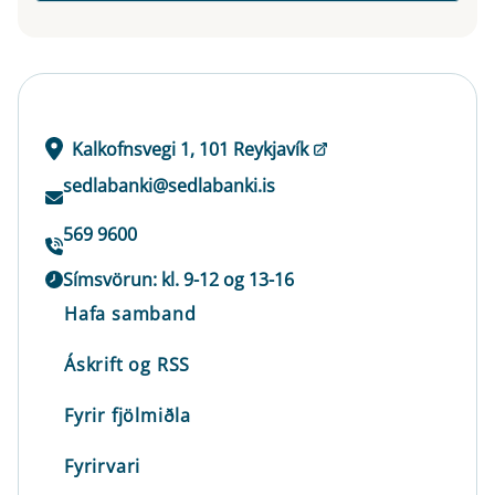
Kalkofnsvegi 1, 101 Reykjavík
sedlabanki@sedlabanki.is
569 9600
Símsvörun: kl. 9-12 og 13-16
Hafa samband
Áskrift og RSS
Fyrir fjölmiðla
Fyrirvari