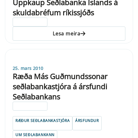
Uppkaup Seðlabanka Íslands á
skuldabréfum ríkissjóðs
ELDRI EN 5 ÁRA
Lesa meira
25. mars 2010
Ræða Más Guðmundssonar
seðlabankastjóra á ársfundi
Seðlabankans
ELDRI EN 5 ÁRA
RÆÐUR SEÐLABANKASTJÓRA
ÁRSFUNDUR
UM SEÐLABANKANN