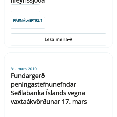
lífeyrissjóða
ELDRI EN 5 ÁRA
FJÁRMÁLAEFTIRLIT
Lesa meira
31. mars 2010
Fundargerð
peningastefnunefndar
Seðlabanka Íslands vegna
vaxtaákvörðunar 17. mars
ELDRI EN 5 ÁRA