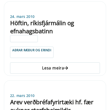
24. mars 2010
Höftin, ríkisfjármálin og
efnahagsbatinn
ELDRI EN 5 ÁRA
AÐRAR RÆÐUR OG ERINDI
Lesa meira
22. mars 2010
Arev verðbréfafyrirtæki hf. fær