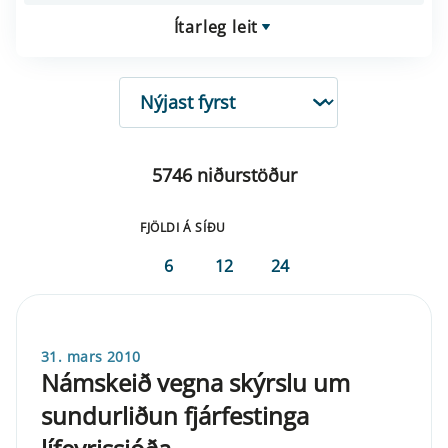
Ítarleg leit
RÖÐUN
5746 niðurstöður
FJÖLDI Á SÍÐU
6
12
24
31. mars 2010
Námskeið vegna skýrslu um
sundurliðun fjárfestinga