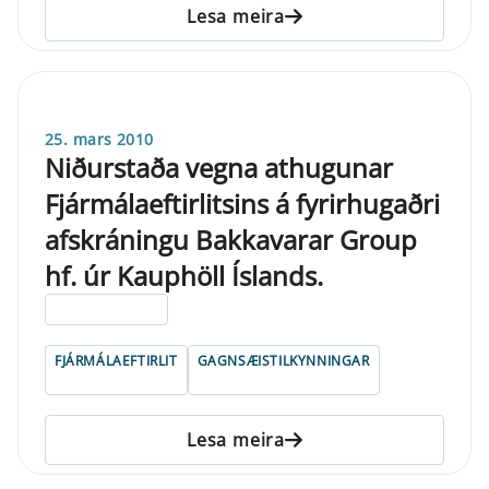
Lesa meira
25. mars 2010
Niðurstaða vegna athugunar
Fjármálaeftirlitsins á fyrirhugaðri
afskráningu Bakkavarar Group
hf. úr Kauphöll Íslands.
ELDRI EN 5 ÁRA
FJÁRMÁLAEFTIRLIT
GAGNSÆISTILKYNNINGAR
Lesa meira