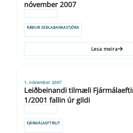
nóvember 2007
ELDRI EN 5 ÁRA
RÆÐUR SEÐLABANKASTJÓRA
Lesa meira
1. nóvember 2007
Leiðbeinandi tilmæli Fjármálaeftir
1/2001 fallin úr gildi
ELDRI EN 5 ÁRA
FJÁRMÁLAEFTIRLIT