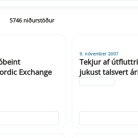
5746 niðurstöður
9. nóvember 2007
óbeint
Tekjur af útflut
ordic Exchange
jukust talsvert á
ELDRI EN 5 ÁRA