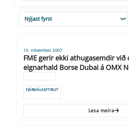
RÖÐUN
13. nóvember 2007
FME gerir ekki athugasemdir við 
eignarhald Borse Dubai á OMX N
ELDRI EN 5 ÁRA
FJÁRMÁLAEFTIRLIT
Lesa meira