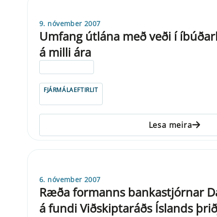
9. nóvember 2007
Umfang útlána með veði í íbúða
á milli ára
ELDRI EN 5 ÁRA
FJÁRMÁLAEFTIRLIT
Lesa meira
6. nóvember 2007
Ræða formanns bankastjórnar D
á fundi Viðskiptaráðs Íslands þri