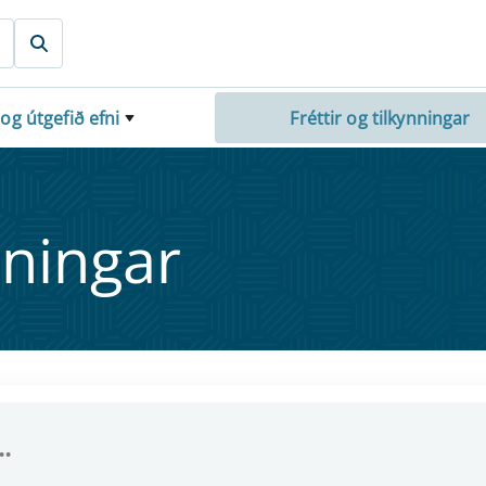
 og útgefið efni
Fréttir og tilkynningar
nn­ing­ar