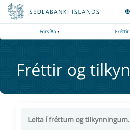
Fara beint í Meginmál
Forsíða
Fréttir
Frétt­ir og til­ky