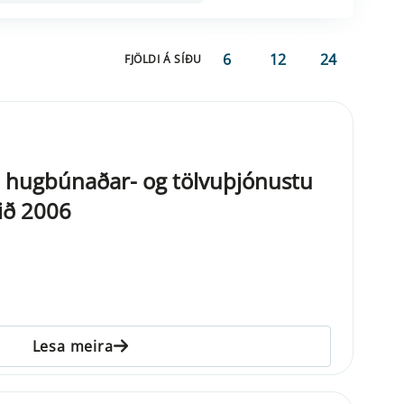
6
12
24
FJÖLDI Á SÍÐU
tri hugbúnaðar- og tölvuþjónustu
rið 2006
Lesa meira