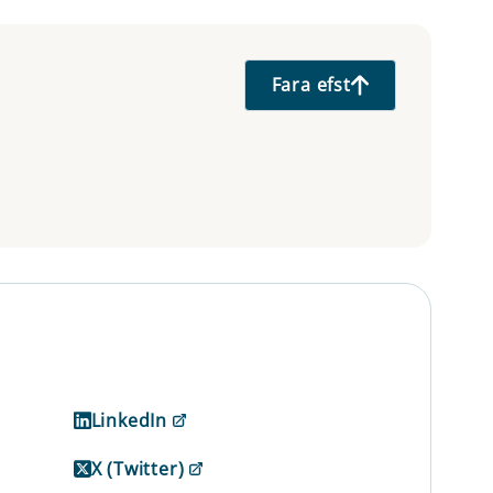
Fara efst
LinkedIn
X (Twitter)