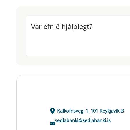
Var efnið hjálplegt?
Var efnið hjálplegt?
Kalkofnsvegi 1, 101 Reykjavík
sedlabanki@sedlabanki.is