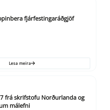
pinbera fjárfestingaráðgjöf
Lesa meira
7 frá skrifstofu Norðurlanda og
 um málefni