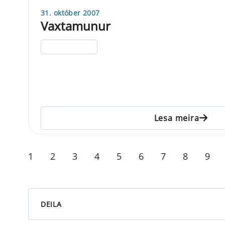
31. október 2007
Vaxtamunur
ELDRI EN 5 ÁRA
Lesa meira
1
2
3
4
5
6
7
8
9
DEILA