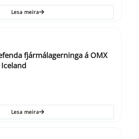
Lesa meira
tgefenda fjármálagerninga á OMX
 Iceland
Lesa meira