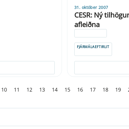
31. október 2007
CESR: Ný tilhögu
afleiðna
ELDRI EN 5 ÁRA
FJÁRMÁLAEFTIRLIT
10
11
12
13
14
15
16
17
18
19