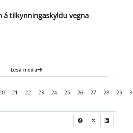
n á tilkynningaskyldu vegna
Lesa meira
20
21
22
23
24
25
26
27
28
29
3