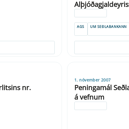
Alþjóðagjaldeyris
ELDRI EN 5 ÁRA
AGS
UM SEÐLABANKANN
1. nóvember 2007
litsins nr.
Peningamál Seðla
á vefnum
ELDRI EN 5 ÁRA