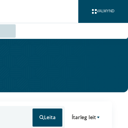
VALMYND
LOKA
Leita
Ítarleg leit