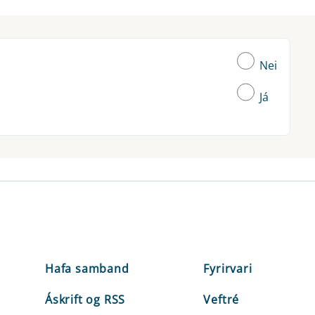
Nei
Já
Hafa samband
Fyrirvari
Áskrift og RSS
Veftré