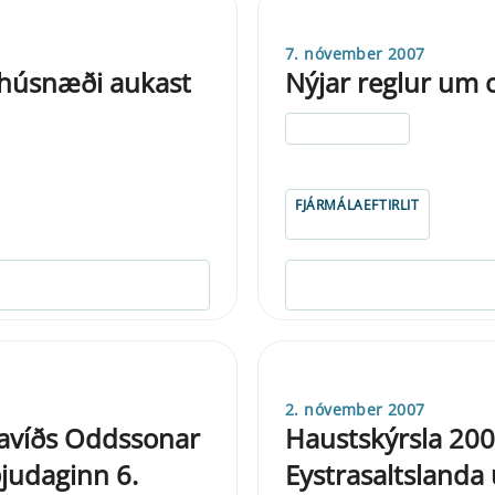
7. nóvember 2007
rhúsnæði aukast
Nýjar reglur um o
ELDRI EN 5 ÁRA
FJÁRMÁLAEFTIRLIT
2. nóvember 2007
avíðs Oddssonar
Haustskýrsla 200
ðjudaginn 6.
Eystrasaltslanda