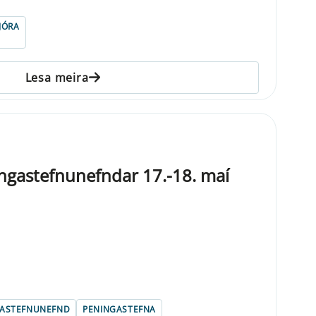
JÓRA
Lesa meira
ngastefnunefndar 17.-18. maí
GASTEFNUNEFND
PENINGASTEFNA