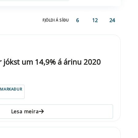
6
12
24
FJÖLDI Á SÍÐU
r jókst um 14,9% á árinu 2020
ISMARKAÐUR
Lesa meira