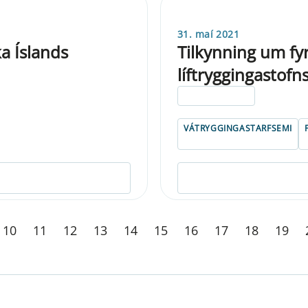
31. maí 2021
a Íslands
Tilkynning um fy
líftryggingastofn
ELDRI EN 5 ÁRA
VÁTRYGGINGASTARFSEMI
10
11
12
13
14
15
16
17
18
19