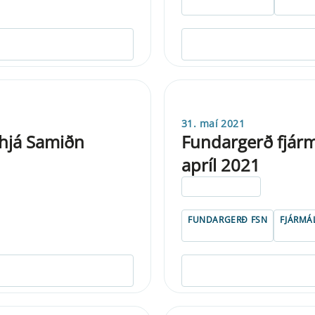
31. maí 2021
 hjá Samiðn
Fundargerð fjárm
apríl 2021
ELDRI EN 5 ÁRA
FUNDARGERÐ FSN
FJÁRMÁ