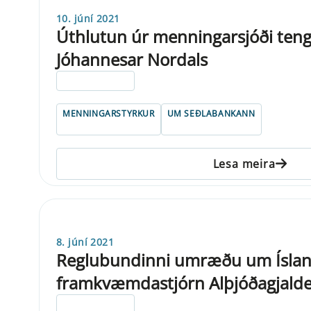
10. júní 2021
Úthlutun úr menningarsjóði ten
Jóhannesar Nordals
ELDRI EN 5 ÁRA
MENNINGARSTYRKUR
UM SEÐLABANKANN
Lesa meira
8. júní 2021
Reglubundinni umræðu um Ísland
framkvæmdastjórn Alþjóðagjaldey
ELDRI EN 5 ÁRA