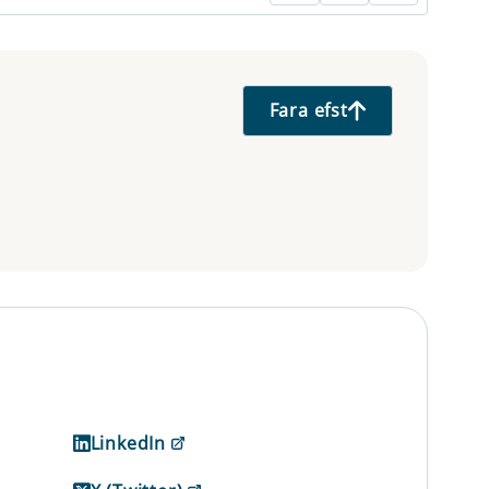
Fara efst
LinkedIn