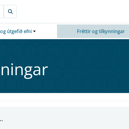
 og útgefið efni
Fréttir og tilkynningar
nn­ing­ar