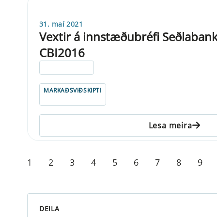
31. maí 2021
Vextir á innstæðubréfi Seðlabank
CBI2016
ELDRI EN 5 ÁRA
MARKAÐSVIÐSKIPTI
Lesa meira
1
2
3
4
5
6
7
8
9
DEILA