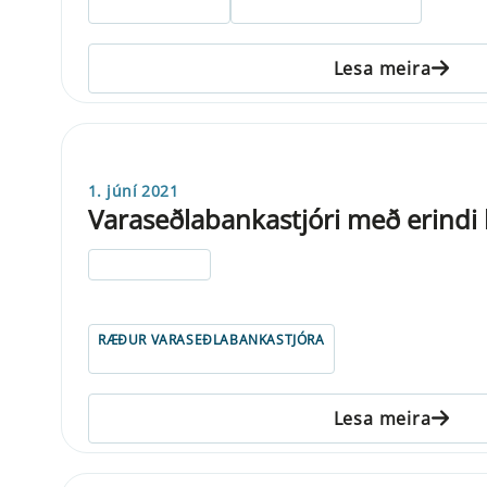
Lesa meira
1. júní 2021
Varaseðlabankastjóri með erindi
ELDRI EN 5 ÁRA
RÆÐUR VARASEÐLABANKASTJÓRA
Lesa meira