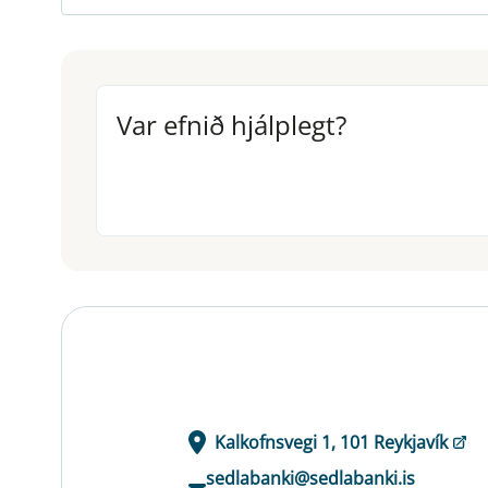
Var efnið hjálplegt?
Var efnið hjálplegt?
Kalkofnsvegi 1, 101 Reykjavík
sedlabanki@sedlabanki.is