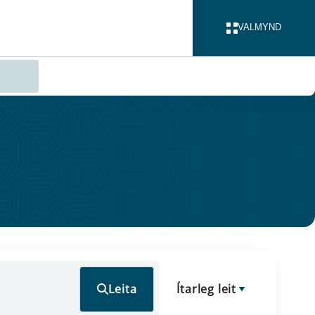
VALMYND
LOKA
Leita
Ítarleg leit