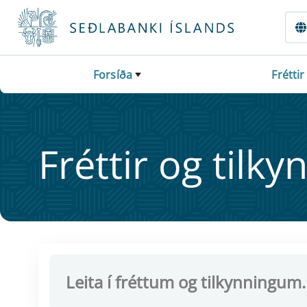
Fara beint í Meginmál
Forsíða
Fréttir
Frétt­ir og til­ky