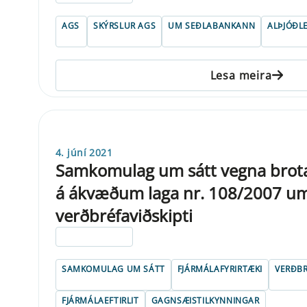
AGS
SKÝRSLUR AGS
UM SEÐLABANKANN
ALÞJÓÐL
Lesa meira
4. júní 2021
Samkomulag um sátt vegna brota
á ákvæðum laga nr. 108/2007 u
verðbréfaviðskipti
ELDRI EN 5 ÁRA
SAMKOMULAG UM SÁTT
FJÁRMÁLAFYRIRTÆKI
VERÐB
FJÁRMÁLAEFTIRLIT
GAGNSÆISTILKYNNINGAR