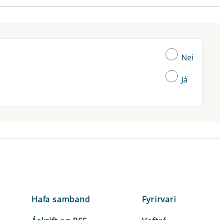
Nei
Já
Hafa samband
Fyrirvari