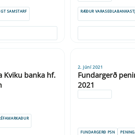
EGT SAMSTARF
RÆÐUR VARASEÐLABANKAST
2. júní 2021
 Kviku banka hf.
Fundargerð peni
m
2021
ELDRI EN 5 ÁRA
RÉFAMARKAÐUR
FUNDARGERÐ PSN
PENIN