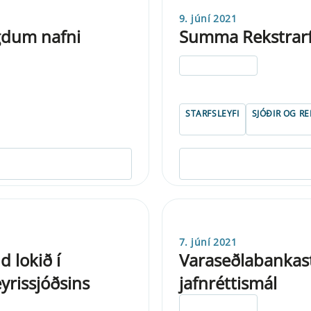
9. júní 2021
gdum nafni
Summa Rekstrarfé
ELDRI EN 5 ÁRA
STARFSLEYFI
SJÓÐIR OG R
7. júní 2021
 lokið í
Varaseðlabankast
rissjóðsins
jafnréttismál
ELDRI EN 5 ÁRA