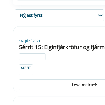
RÖÐUN
16. júní 2021
Sérrit 15: Eiginfjárkröfur og fjár
ELDRI EN 5 ÁRA
SÉRRIT
Lesa meira