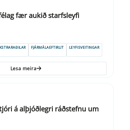
lag fær aukið starfsleyfi
EKSTRARAÐILAR
FJÁRMÁLAEFTIRLIT
LEYFISVEITINGAR
Lesa meira
jóri á alþjóðlegri ráðstefnu um