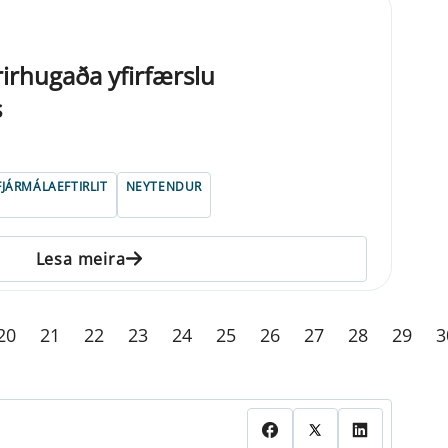
rirhugaða yfirfærslu
s
FJÁRMÁLAEFTIRLIT
NEYTENDUR
Lesa meira
20
21
22
23
24
25
26
27
28
29
3