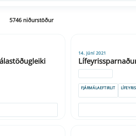
5746 niðurstöður
14. júní 2021
málastöðugleiki
Lífeyrissparnaðu
ELDRI EN 5 ÁRA
FJÁRMÁLAEFTIRLIT
LÍFEYR