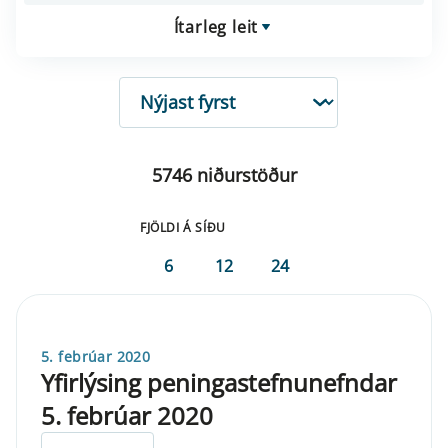
Ítarleg leit
RÖÐUN
5746 niðurstöður
FJÖLDI Á SÍÐU
6
12
24
5. febrúar 2020
Yfirlýsing peningastefnunefndar
5. febrúar 2020
ELDRI EN 5 ÁRA