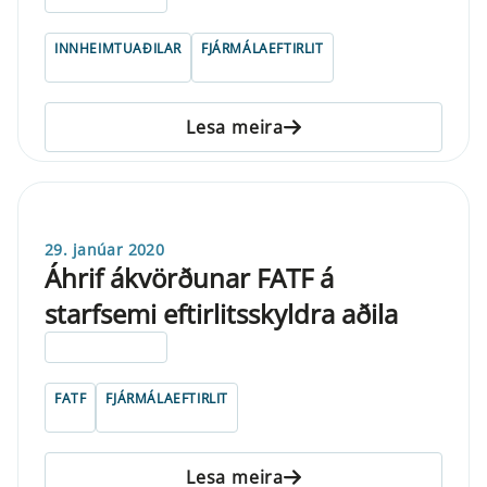
INNHEIMTUAÐILAR
FJÁRMÁLAEFTIRLIT
Lesa meira
29. janúar 2020
Áhrif ákvörðunar FATF á
starfsemi eftirlitsskyldra aðila
ELDRI EN 5 ÁRA
FATF
FJÁRMÁLAEFTIRLIT
Lesa meira