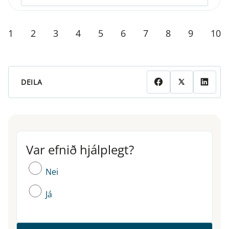
1
2
3
4
5
6
7
8
9
10
DEILA
Var efnið hjálplegt?
Var efnið hjálplegt?
Nei
Já