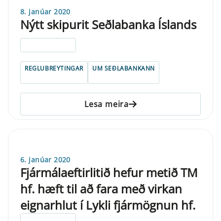
8. janúar 2020
Nýtt skipurit Seðlabanka Íslands
ELDRI EN 5 ÁRA
REGLUBREYTINGAR
UM SEÐLABANKANN
Lesa meira
6. janúar 2020
Fjármálaeftirlitið hefur metið TM
hf. hæft til að fara með virkan
eignarhlut í Lykli fjármögnun hf.
ELDRI EN 5 ÁRA