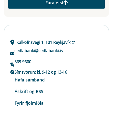
Fara efst
Kalkofnsvegi 1, 101 Reykjavík
sedlabanki@sedlabanki.is
569 9600
Símsvörun: kl. 9-12 og 13-16
Hafa samband
Áskrift og RSS
Fyrir fjölmiðla