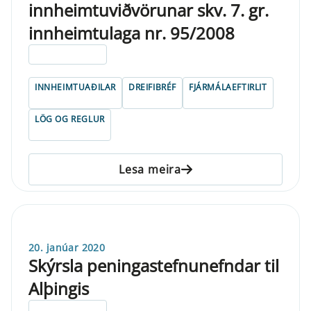
innheimtuviðvörunar skv. 7. gr.
innheimtulaga nr. 95/2008
ELDRI EN 5 ÁRA
INNHEIMTUAÐILAR
DREIFIBRÉF
FJÁRMÁLAEFTIRLIT
LÖG OG REGLUR
Lesa meira
20. janúar 2020
Skýrsla peningastefnunefndar til
Alþingis
ELDRI EN 5 ÁRA