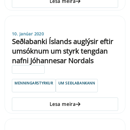
Lesa meira
10. janúar 2020
Seðlabanki Íslands auglýsir eftir
umsóknum um styrk tengdan
nafni Jóhannesar Nordals
ELDRI EN 5 ÁRA
MENNINGARSTYRKUR
UM SEÐLABANKANN
Lesa meira