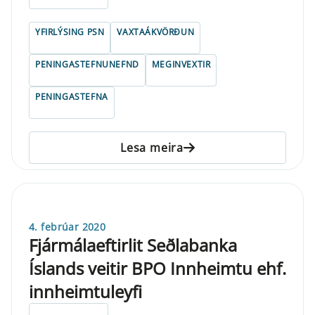
YFIRLÝSING PSN
VAXTAÁKVÖRÐUN
PENINGASTEFNUNEFND
MEGINVEXTIR
PENINGASTEFNA
Lesa meira
4. febrúar 2020
Fjármálaeftirlit Seðlabanka
Íslands veitir BPO Innheimtu ehf.
innheimtuleyfi
ELDRI EN 5 ÁRA