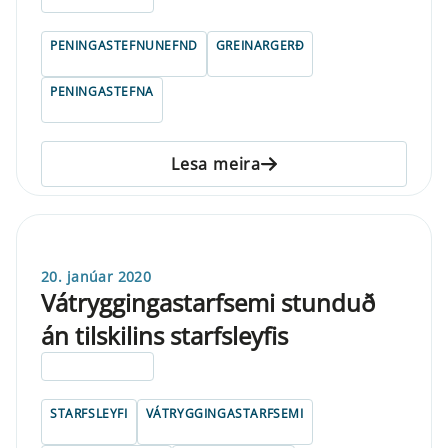
PENINGASTEFNUNEFND
GREINARGERÐ
PENINGASTEFNA
Lesa meira
20. janúar 2020
Vátryggingastarfsemi stunduð
án tilskilins starfsleyfis
ELDRI EN 5 ÁRA
STARFSLEYFI
VÁTRYGGINGASTARFSEMI