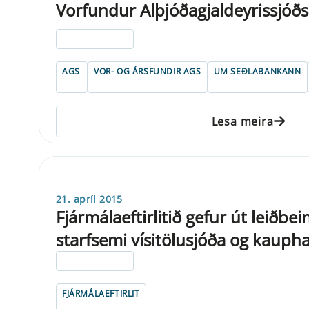
Vorfundur Alþjóðagjaldeyrissjóð
ELDRI EN 5 ÁRA
AGS
VOR- OG ÁRSFUNDIR AGS
UM SEÐLABANKANN
Lesa meira
21. apríl 2015
Fjármálaeftirlitið gefur út leiðbe
starfsemi vísitölusjóða og kaupha
ELDRI EN 5 ÁRA
FJÁRMÁLAEFTIRLIT