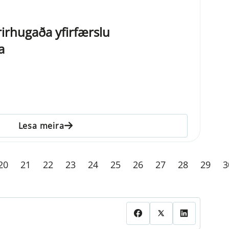
rirhugaða yfirfærslu
a
Lesa meira
20
21
22
23
24
25
26
27
28
29
3