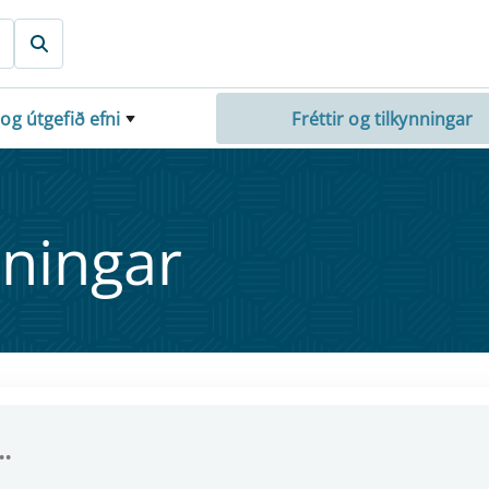
 og útgefið efni
Fréttir og tilkynningar
nn­ing­ar