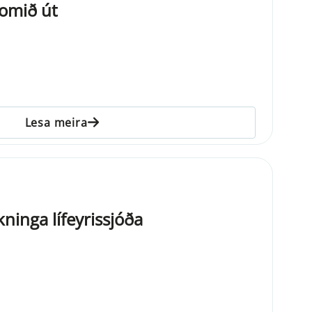
komið út
Lesa meira
ninga lífeyrissjóða