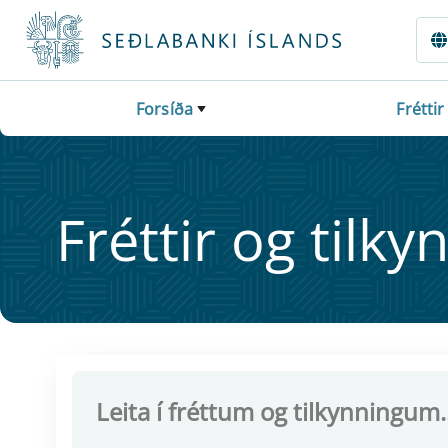
Fara beint í Meginmál
Forsíða
Fréttir
Frétt­ir og til­ky