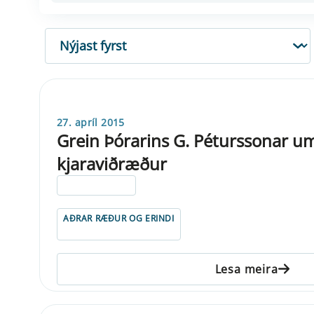
RÖÐUN
27. apríl 2015
Grein Þórarins G. Péturssonar um
kjaraviðræður
ELDRI EN 5 ÁRA
AÐRAR RÆÐUR OG ERINDI
Lesa meira