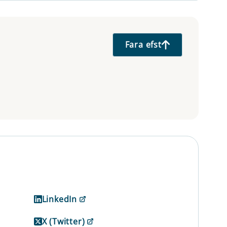
Fara efst
LinkedIn
X (Twitter)