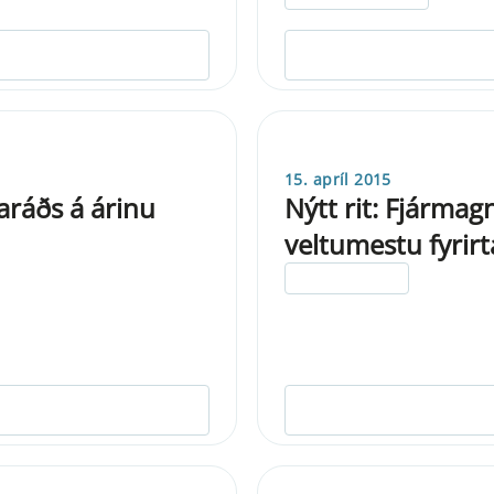
15. apríl 2015
aráðs á árinu
Nýtt rit: Fjármag
veltumestu fyrir
ELDRI EN 5 ÁRA