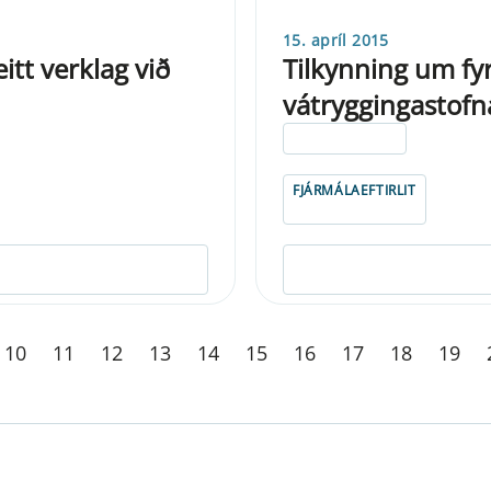
15. apríl 2015
tt verklag við
Tilkynning um fy
vátryggingastofn
ELDRI EN 5 ÁRA
FJÁRMÁLAEFTIRLIT
10
11
12
13
14
15
16
17
18
19