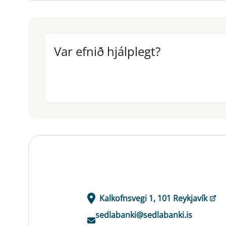
Var efnið hjálplegt?
Var efnið hjálplegt?
Kalkofnsvegi 1, 101 Reykjavík
sedlabanki@sedlabanki.is