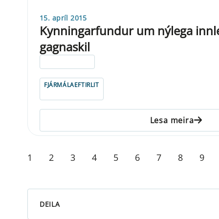
15. apríl 2015
Kynningarfundur um nýlega innlei
gagnaskil
ELDRI EN 5 ÁRA
FJÁRMÁLAEFTIRLIT
Lesa meira
1
2
3
4
5
6
7
8
9
DEILA