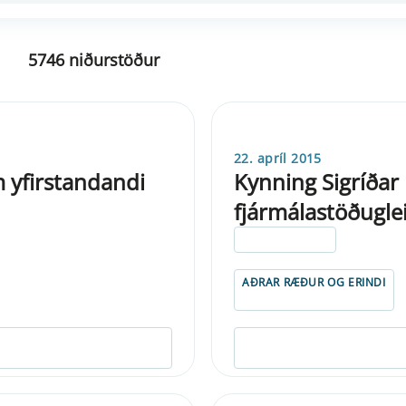
5746 niðurstöður
22. apríl 2015
 yfirstandandi
Kynning Sigríðar
fjármálastöðugle
ELDRI EN 5 ÁRA
AÐRAR RÆÐUR OG ERINDI