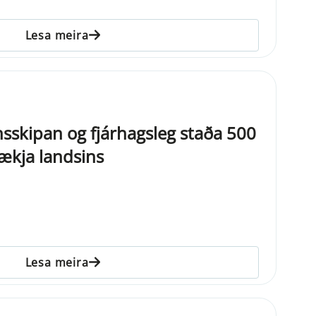
Lesa meira
nsskipan og fjárhagsleg staða 500
tækja landsins
Lesa meira