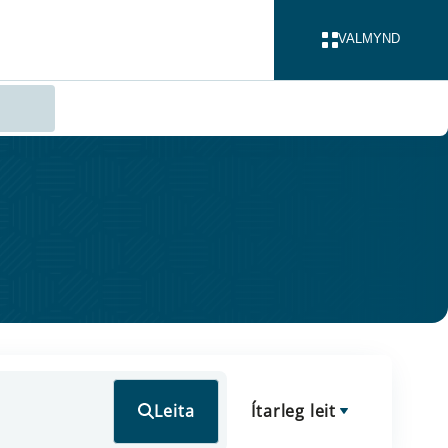
VALMYND
LOKA
Leita
Ítarleg leit