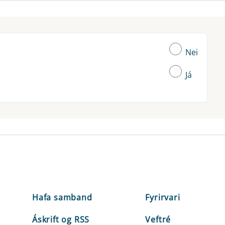
Nei
Já
Hafa samband
Fyrirvari
Áskrift og RSS
Veftré