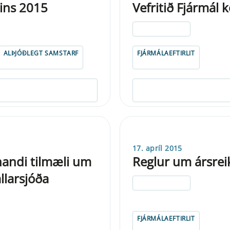
sins 2015
Vefritið Fjármál 
ELDRI EN 5 ÁRA
ALÞJÓÐLEGT SAMSTARF
FJÁRMÁLAEFTIRLIT
17. apríl 2015
inandi tilmæli um
Reglur um ársreik
llarsjóða
ELDRI EN 5 ÁRA
FJÁRMÁLAEFTIRLIT