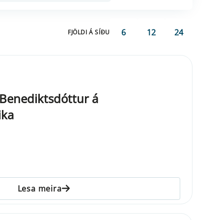
6
12
24
FJÖLDI Á SÍÐU
 Benediktsdóttur á
ika
Lesa meira