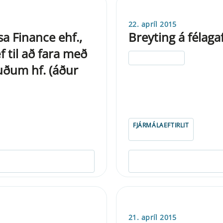
22. apríl 2015
sa Finance ehf.,
Breyting á félaga
 til að fara með
ELDRI EN 5 ÁRA
uðum hf. (áður
FJÁRMÁLAEFTIRLIT
21. apríl 2015