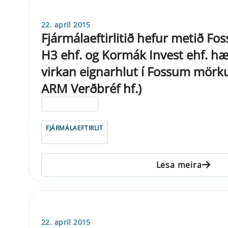
22. apríl 2015
Fjármálaeftirlitið hefur metið Fos
H3 ehf. og Kormák Invest ehf. hæf
virkan eignarhlut í Fossum mörk
ARM Verðbréf hf.)
ELDRI EN 5 ÁRA
FJÁRMÁLAEFTIRLIT
Lesa meira
22. apríl 2015