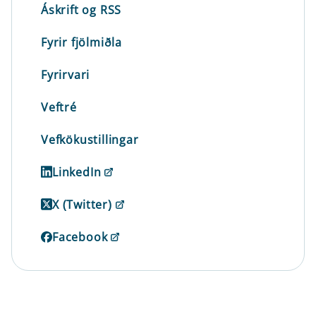
Áskrift og RSS
Fyrir fjölmiðla
Fyrirvari
Veftré
Vefkökustillingar
LinkedIn
X (Twitter)
Facebook