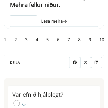
Mehra fellur niður.
ELDRI EN 5 ÁRA
Lesa meira
1
2
3
4
5
6
7
8
9
10
DEILA
Var efnið hjálplegt?
Var efnið hjálplegt?
Nei