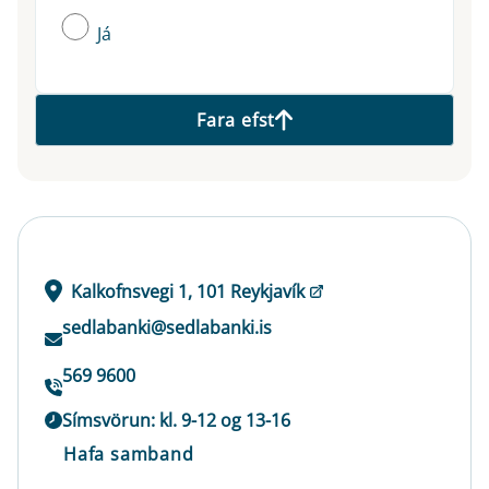
Já
Fara efst
Kalkofnsvegi 1, 101 Reykjavík
sedlabanki@sedlabanki.is
569 9600
Símsvörun: kl. 9-12 og 13-16
Hafa samband