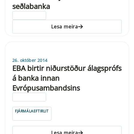
seðlabanka
ELDRI EN 5 ÁRA
Lesa meira
26. október 2014
EBA birtir niðurstöður álagsprófs
á banka innan
Evrópusambandsins
ELDRI EN 5 ÁRA
FJÁRMÁLAEFTIRLIT
Lesa meira