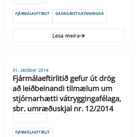
FJÁRMÁLAEFTIRLIT
GAGNSÆISTILKYNNINGAR
Lesa meira
31. október 2014
Fjármálaeftirlitið gefur út drög
að leiðbeinandi tilmælum um
stjórnarhætti vátryggingafélaga,
sbr. umræðuskjal nr. 12/2014
ELDRI EN 5 ÁRA
FJÁRMÁLAEFTIRLIT