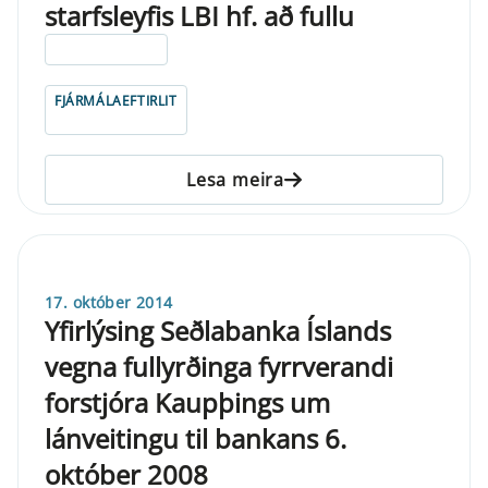
starfsleyfis LBI hf. að fullu
ELDRI EN 5 ÁRA
FJÁRMÁLAEFTIRLIT
Lesa meira
17. október 2014
Yfirlýsing Seðlabanka Íslands
vegna fullyrðinga fyrrverandi
forstjóra Kaupþings um
lánveitingu til bankans 6.
október 2008