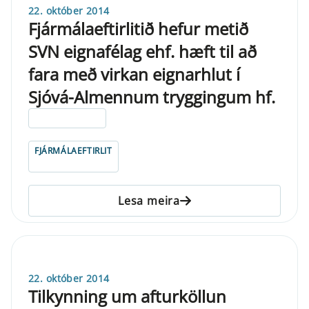
22. október 2014
Fjármálaeftirlitið hefur metið
SVN eignafélag ehf. hæft til að
fara með virkan eignarhlut í
Sjóvá-Almennum tryggingum hf.
ELDRI EN 5 ÁRA
FJÁRMÁLAEFTIRLIT
Lesa meira
22. október 2014
Tilkynning um afturköllun