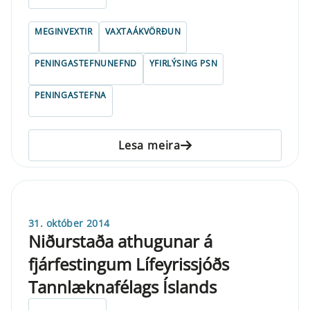
MEGINVEXTIR
VAXTAÁKVÖRÐUN
PENINGASTEFNUNEFND
YFIRLÝSING PSN
PENINGASTEFNA
Lesa meira
31. október 2014
Niðurstaða athugunar á
fjárfestingum Lífeyrissjóðs
Tannlæknafélags Íslands
ELDRI EN 5 ÁRA