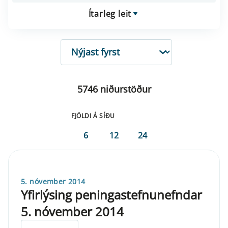
Ítarleg leit
RÖÐUN
5746 niðurstöður
FJÖLDI Á SÍÐU
6
12
24
5. nóvember 2014
Yfirlýsing peningastefnunefndar
5. nóvember 2014
ELDRI EN 5 ÁRA