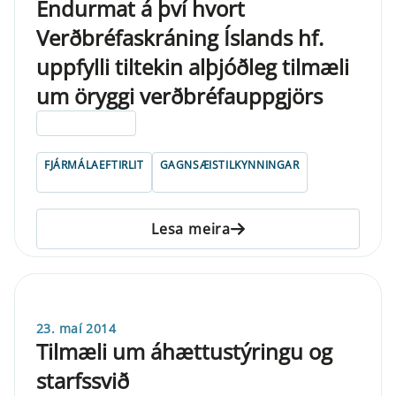
Endurmat á því hvort
Verðbréfaskráning Íslands hf.
uppfylli tiltekin alþjóðleg tilmæli
um öryggi verðbréfauppgjörs
ELDRI EN 5 ÁRA
FJÁRMÁLAEFTIRLIT
GAGNSÆISTILKYNNINGAR
Lesa meira
23. maí 2014
Tilmæli um áhættustýringu og
starfssvið