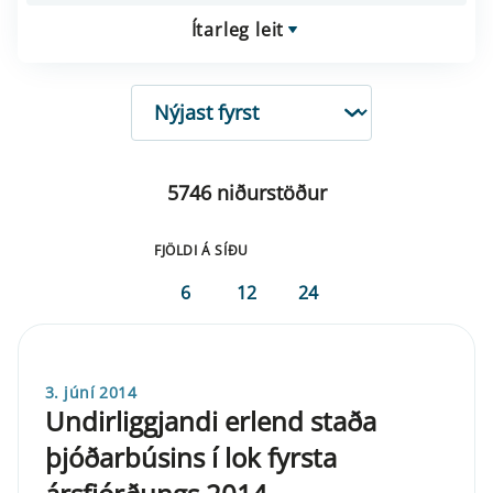
Ítarleg leit
RÖÐUN
5746 niðurstöður
FJÖLDI Á SÍÐU
6
12
24
3. júní 2014
Undirliggjandi erlend staða
þjóðarbúsins í lok fyrsta