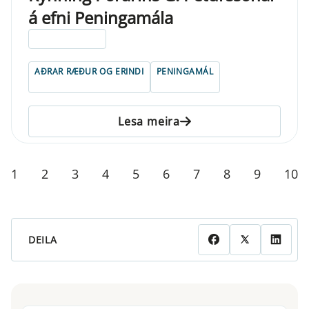
á efni Peningamála
ELDRI EN 5 ÁRA
AÐRAR RÆÐUR OG ERINDI
PENINGAMÁL
Lesa meira
1
2
3
4
5
6
7
8
9
10
DEILA