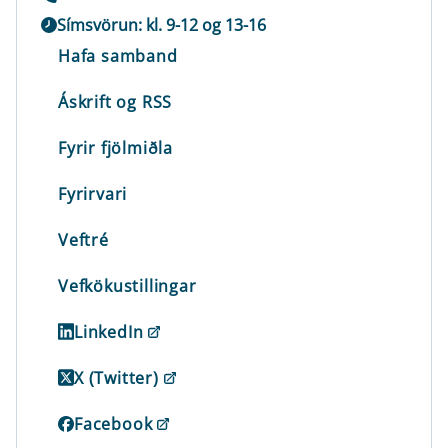
Símsvörun: kl. 9-12 og 13-16
Hafa samband
Áskrift og RSS
Fyrir fjölmiðla
Fyrirvari
Veftré
Vefkökustillingar
LinkedIn
X (Twitter)
Facebook