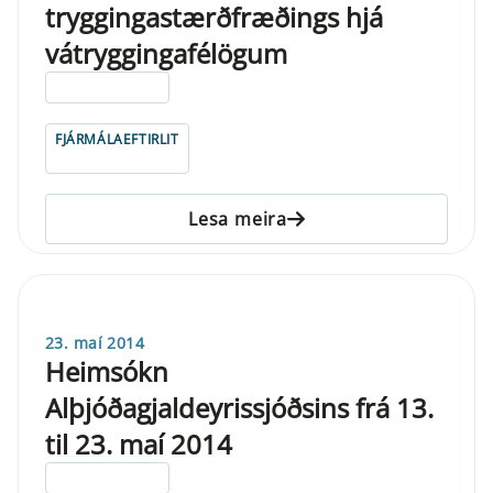
tryggingastærðfræðings hjá
vátryggingafélögum
ELDRI EN 5 ÁRA
FJÁRMÁLAEFTIRLIT
Lesa meira
23. maí 2014
Heimsókn
Alþjóðagjaldeyrissjóðsins frá 13.
til 23. maí 2014
ELDRI EN 5 ÁRA