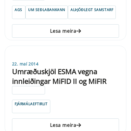
AGS
UM SEÐLABANKANN
ALÞJÓÐLEGT SAMSTARF
Lesa meira
22. maí 2014
Umræðuskjöl ESMA vegna
innleiðingar MiFID II og MiFIR
ELDRI EN 5 ÁRA
FJÁRMÁLAEFTIRLIT
Lesa meira