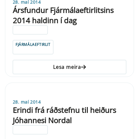
28. maí 2014
Ársfundur Fjármálaeftirlitsins
2014 haldinn í dag
ELDRI EN 5 ÁRA
FJÁRMÁLAEFTIRLIT
Lesa meira
28. maí 2014
Erindi frá ráðstefnu til heiðurs
Jóhannesi Nordal
ELDRI EN 5 ÁRA