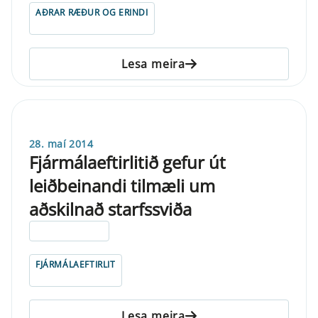
AÐRAR RÆÐUR OG ERINDI
Lesa meira
28. maí 2014
Fjármálaeftirlitið gefur út
leiðbeinandi tilmæli um
aðskilnað starfssviða
ELDRI EN 5 ÁRA
FJÁRMÁLAEFTIRLIT
Lesa meira