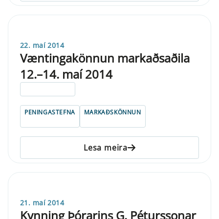
22. maí 2014
Væntingakönnun markaðsaðila
12.–14. maí 2014
ELDRI EN 5 ÁRA
PENINGASTEFNA
MARKAÐSKÖNNUN
Lesa meira
21. maí 2014
Kynning Þórarins G. Péturssonar