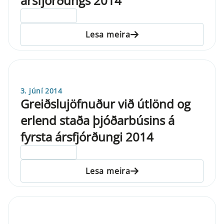
ársfjórðungs 2014
ELDRI EN 5 ÁRA
Lesa meira
3. júní 2014
Greiðslujöfnuður við útlönd og
erlend staða þjóðarbúsins á
fyrsta ársfjórðungi 2014
ELDRI EN 5 ÁRA
Lesa meira