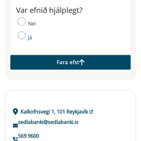
Var efnið hjálplegt?
Var efnið hjálplegt?
Nei
Já
Fara efst
Kalkofnsvegi 1, 101 Reykjavík
sedlabanki@sedlabanki.is
569 9600