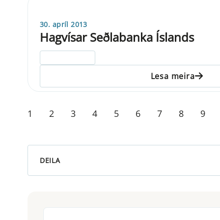
30. apríl 2013
Hagvísar Seðlabanka Íslands
ELDRI EN 5 ÁRA
Lesa meira
1
2
3
4
5
6
7
8
9
DEILA