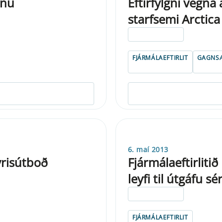
ínu
Eftirfylgni vegna
starfsemi Arctica
ELDRI EN 5 ÁRA
FJÁRMÁLAEFTIRLIT
GAGNSÆ
6. maí 2013
yrisútboð
Fjármálaeftirliti
leyfi til útgáfu 
ELDRI EN 5 ÁRA
FJÁRMÁLAEFTIRLIT