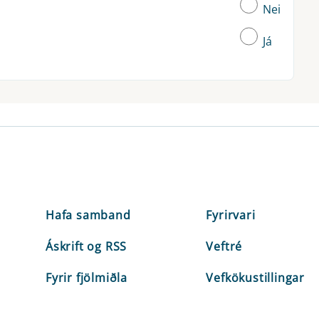
Nei
Já
Hafa samband
Fyrirvari
Áskrift og RSS
Veftré
Fyrir fjölmiðla
Vefkökustillingar