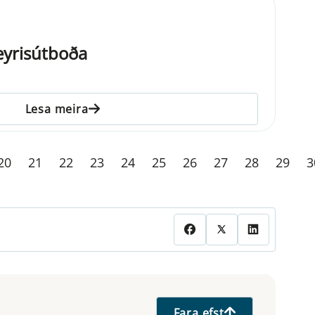
eyrisútboða
Lesa meira
20
21
22
23
24
25
26
27
28
29
3
Fara efst