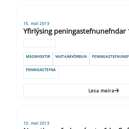
15. maí 2013
Yfirlýsing peningastefnunefndar
ELDRI EN 5 ÁRA
MEGINVEXTIR
VAXTAÁKVÖRÐUN
PENINGASTEFNUNE
PENINGASTEFNA
Lesa meira
13. maí 2013