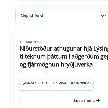
RÖÐUN
15. maí 2013
Niðurstöður athugunar hjá Lýsing
tilteknum þáttum í aðgerðum ge
og fjármögnun hryðjuverka
ELDRI EN 5 ÁRA
FJÁRMÁLAEFTIRLIT
GAGNSÆISTILKYNNINGAR
Lesa meira