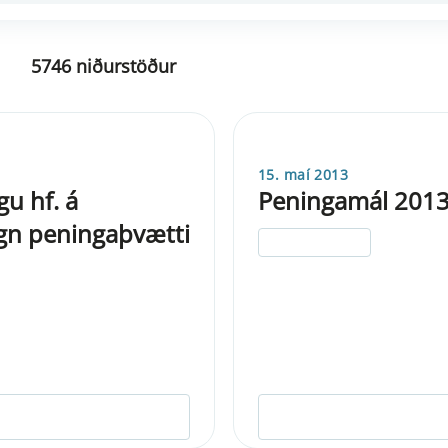
5746 niðurstöður
15. maí 2013
u hf. á
Peningamál 2013
gn peningaþvætti
ELDRI EN 5 ÁRA