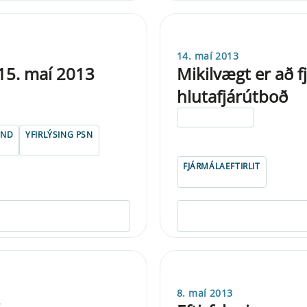
14. maí 2013
 15. maí 2013
Mikilvægt er að f
hlutafjárútboð
ELDRI EN 5 ÁRA
FND
YFIRLÝSING PSN
FJÁRMÁLAEFTIRLIT
8. maí 2013