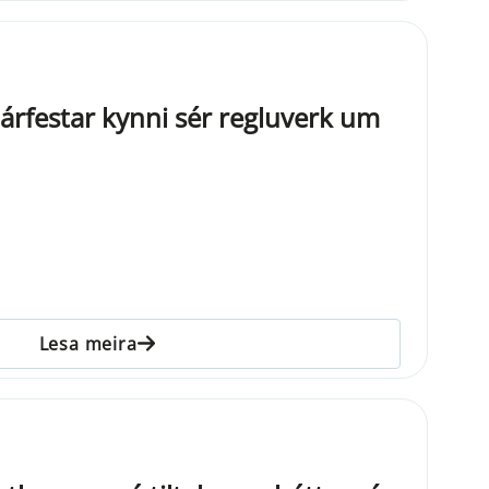
járfestar kynni sér regluverk um
Lesa meira