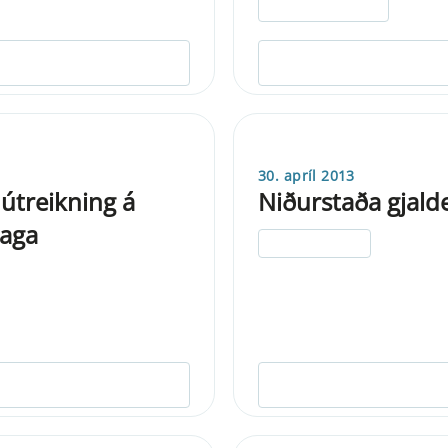
30. apríl 2013
 útreikning á
Niðurstaða gjald
laga
ELDRI EN 5 ÁRA