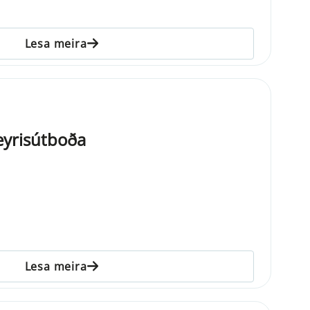
Lesa meira
eyrisútboða
Lesa meira