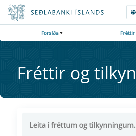
Fara beint í Meginmál
Forsíða
Fréttir
Frétt­ir og til­ky