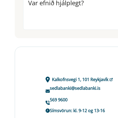
Var efnið hjálplegt?
Var efnið hjálplegt?
Kalkofnsvegi 1, 101 Reykjavík
sedlabanki@sedlabanki.is
569 9600
Símsvörun: kl. 9-12 og 13-16