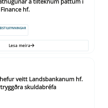
 athugunar á tilteknum þáttum í
 Finance hf.
ISTILKYNNINGAR
Lesa meira
ð hefur veitt Landsbankanum hf.
sértryggðra skuldabréfa