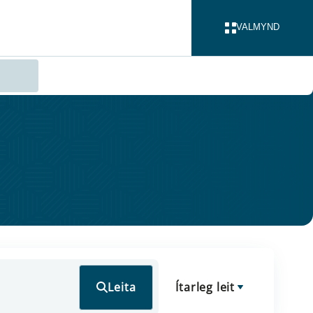
VALMYND
LOKA
Leita
Ítarleg leit