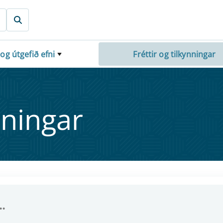
 og útgefið efni
Fréttir og tilkynningar
nn­ing­ar