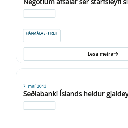
Negotium afsalar sér starfsleyfi s
ELDRI EN 5 ÁRA
FJÁRMÁLAEFTIRLIT
Lesa meira
7. maí 2013
Seðlabanki Íslands heldur gjalde
ELDRI EN 5 ÁRA