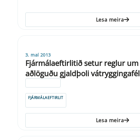
Lesa meira
3. maí 2013
Fjármálaeftirlitið setur reglur um
aðlöguðu gjaldþoli vátryggingafé
ELDRI EN 5 ÁRA
FJÁRMÁLAEFTIRLIT
Lesa meira