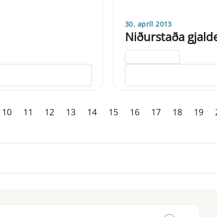
30. apríl 2013
Niðurstaða gjald
ELDRI EN 5 ÁRA
10
11
12
13
14
15
16
17
18
19