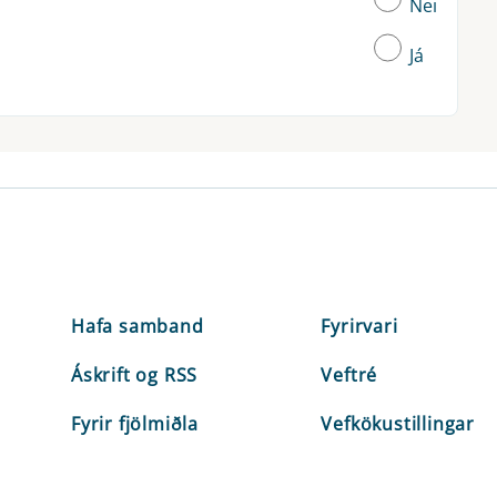
Nei
Já
Hafa samband
Fyrirvari
Áskrift og RSS
Veftré
Fyrir fjölmiðla
Vefkökustillingar