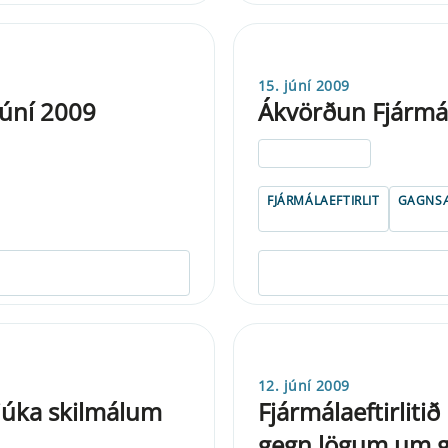
15. júní 2009
júní 2009
Ákvörðun Fjármála
ELDRI EN 5 ÁRA
FJÁRMÁLAEFTIRLIT
GAGNSÆ
12. júní 2009
 ljúka skilmálum
Fjármálaeftirliti
gegn lögum um g