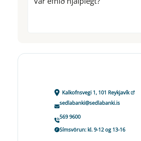
Var efnið hjálplegt?
Kalkofnsvegi 1, 101 Reykjavík
sedlabanki@sedlabanki.is
569 9600
Símsvörun: kl. 9-12 og 13-16