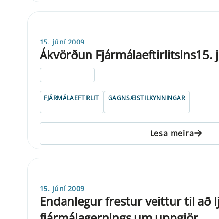
15. júní 2009
Ákvörðun Fjármálaeftirlitsins15. 
ELDRI EN 5 ÁRA
FJÁRMÁLAEFTIRLIT
GAGNSÆISTILKYNNINGAR
Lesa meira
15. júní 2009
Endanlegur frestur veittur til að
fjármálagernings um uppgjör