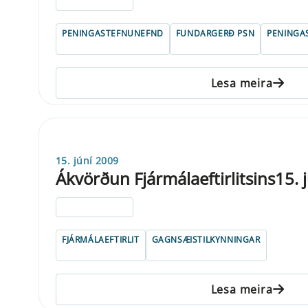
ELDRI EN 5 ÁRA
PENINGASTEFNUNEFND
FUNDARGERÐ PSN
PENINGA
Lesa meira
15. júní 2009
Ákvörðun Fjármálaeftirlitsins15. 
ELDRI EN 5 ÁRA
FJÁRMÁLAEFTIRLIT
GAGNSÆISTILKYNNINGAR
Lesa meira