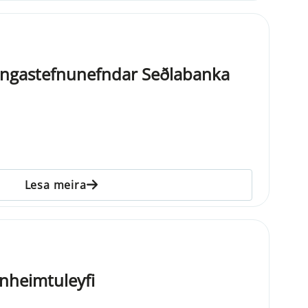
ningastefnunefndar Seðlabanka
Lesa meira
innheimtuleyfi