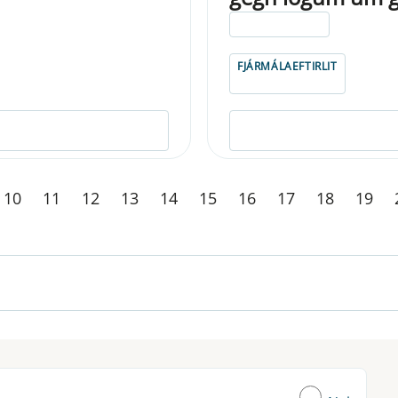
ELDRI EN 5 ÁRA
FJÁRMÁLAEFTIRLIT
10
11
12
13
14
15
16
17
18
19