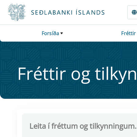
Fara beint í Meginmál
Forsíða
Fréttir
Frétt­ir og til­ky