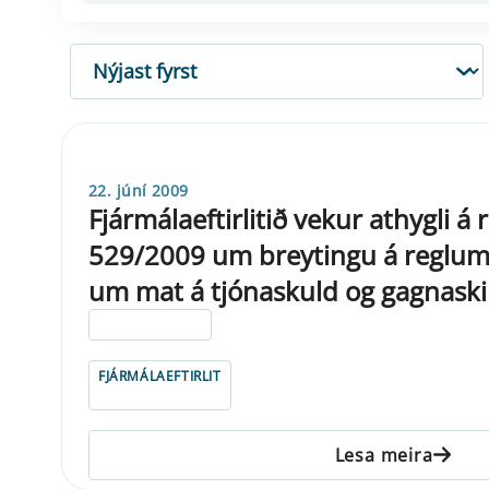
RÖÐUN
22. júní 2009
Fjármálaeftirlitið vekur athygli á
529/2009 um breytingu á reglum
um mat á tjónaskuld og gagnaskil
ELDRI EN 5 ÁRA
FJÁRMÁLAEFTIRLIT
Lesa meira