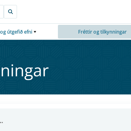
 og útgefið efni
Fréttir og tilkynningar
nn­ing­ar