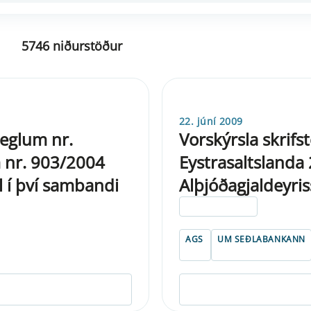
5746 niðurstöður
22. júní 2009
 reglum nr.
Vorskýrsla skrif
 nr. 903/2004
Eystrasaltslanda
 í því sambandi
Alþjóðagjaldeyris
ELDRI EN 5 ÁRA
AGS
UM SEÐLABANKANN