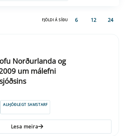
6
12
24
FJÖLDI Á SÍÐU
stofu Norðurlanda og
 2009 um málefni
sjóðsins
ALÞJÓÐLEGT SAMSTARF
Lesa meira