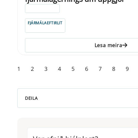
ELDRI EN 5 ÁRA
FJÁRMÁLAEFTIRLIT
Lesa meira
1
2
3
4
5
6
7
8
9
DEILA
Var efnið hjálplegt?