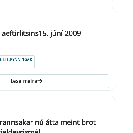
eftirlitsins15. júní 2009
ISTILKYNNINGAR
Lesa meira
ð rannsakar nú átta meint brot
jaldeyrismál