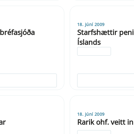
18. júní 2009
ðbréfasjóða
Starfshættir pe
Íslands
ELDRI EN 5 ÁRA
18. júní 2009
ar
Rarik ohf. veitt 