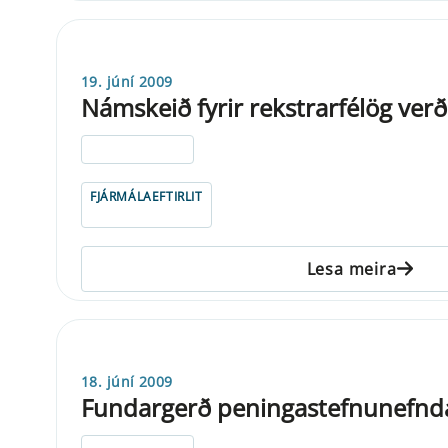
19. júní 2009
Námskeið fyrir rekstrarfélög ver
ELDRI EN 5 ÁRA
FJÁRMÁLAEFTIRLIT
Lesa meira
18. júní 2009
Fundargerð peningastefnunefnd