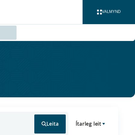
VALMYND
LOKA
Leita
Ítarleg leit