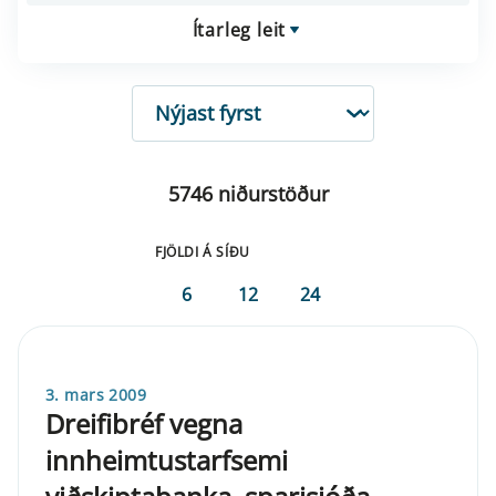
Ítarleg leit
RÖÐUN
5746 niðurstöður
FJÖLDI Á SÍÐU
6
12
24
3. mars 2009
Dreifibréf vegna
innheimtustarfsemi