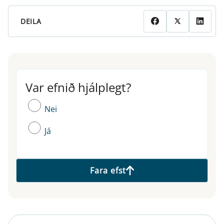
DEILA
Var efnið hjálplegt?
Var efnið hjálplegt?
Nei
Já
Fara efst