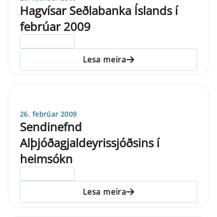
Hagvísar Seðlabanka Íslands í
febrúar 2009
ELDRI EN 5 ÁRA
Lesa meira
26. febrúar 2009
Sendinefnd
Alþjóðagjaldeyrissjóðsins í
heimsókn
ELDRI EN 5 ÁRA
Lesa meira