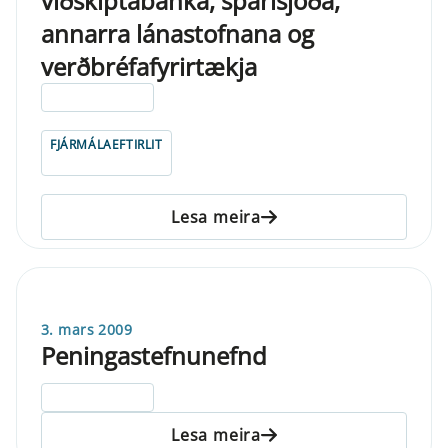
viðskiptabanka, sparisjóða,
annarra lánastofnana og
verðbréfafyrirtækja
ELDRI EN 5 ÁRA
FJÁRMÁLAEFTIRLIT
Lesa meira
3. mars 2009
Peningastefnunefnd
ELDRI EN 5 ÁRA
Lesa meira