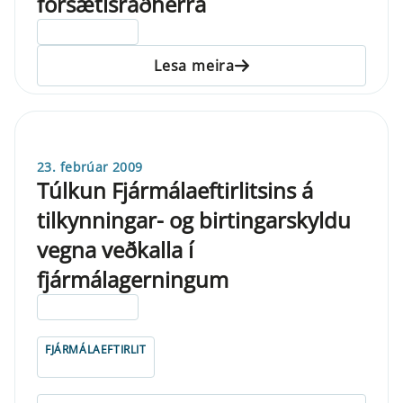
forsætisráðherra
ELDRI EN 5 ÁRA
Lesa meira
23. febrúar 2009
Túlkun Fjármálaeftirlitsins á
tilkynningar- og birtingarskyldu
vegna veðkalla í
fjármálagerningum
ELDRI EN 5 ÁRA
FJÁRMÁLAEFTIRLIT