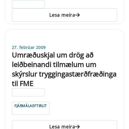
ELDRI EN 5 ÁRA
Lesa meira
27. febrúar 2009
Umræðuskjal um drög að
leiðbeinandi tilmælum um
skýrslur tryggingastærðfræðinga
til FME
ELDRI EN 5 ÁRA
FJÁRMÁLAEFTIRLIT
Lesa meira