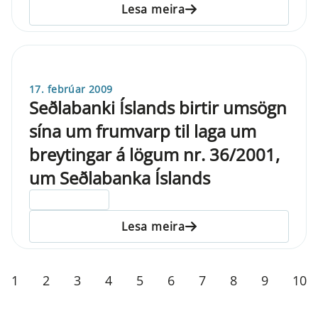
Lesa meira
17. febrúar 2009
Seðlabanki Íslands birtir umsögn
sína um frumvarp til laga um
breytingar á lögum nr. 36/2001,
um Seðlabanka Íslands
ELDRI EN 5 ÁRA
Lesa meira
1
2
3
4
5
6
7
8
9
10