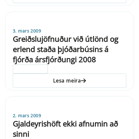
3. mars 2009
Greiðslujöfnuður við útlönd og
erlend staða þjóðarbúsins á
fjórða ársfjórðungi 2008
ELDRI EN 5 ÁRA
Lesa meira
2. mars 2009
Gjaldeyrishöft ekki afnumin að
sinni