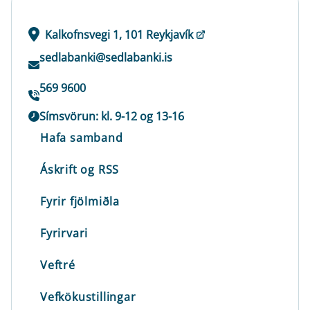
Kalkofnsvegi 1, 101 Reykjavík
sedlabanki@sedlabanki.is
569 9600
Símsvörun: kl. 9-12 og 13-16
Hafa samband
Áskrift og RSS
Fyrir fjölmiðla
Fyrirvari
Veftré
Vefkökustillingar