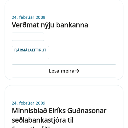
24. febrúar 2009
Verðmat nýju bankanna
ELDRI EN 5 ÁRA
FJÁRMÁLAEFTIRLIT
Lesa meira
24. febrúar 2009
Minnisblað Eiríks Guðnasonar
seðlabankastjóra til