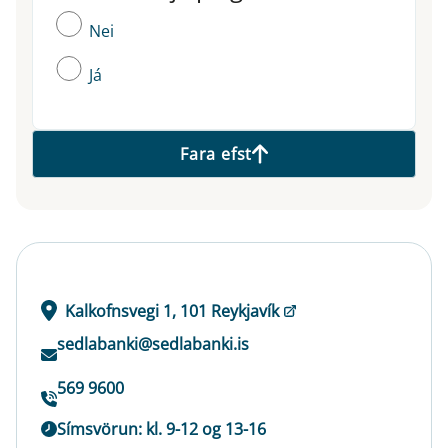
Nei
Já
Fara efst
Kalkofnsvegi 1, 101 Reykjavík
sedlabanki@sedlabanki.is
569 9600
Símsvörun: kl. 9-12 og 13-16