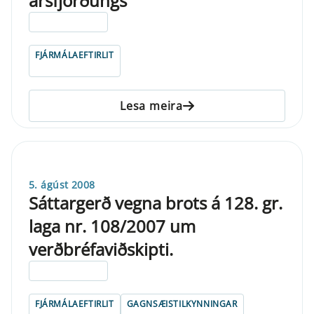
ársfjórðungs
ELDRI EN 5 ÁRA
FJÁRMÁLAEFTIRLIT
Lesa meira
5. ágúst 2008
Sáttargerð vegna brots á 128. gr.
laga nr. 108/2007 um
verðbréfaviðskipti.
ELDRI EN 5 ÁRA
FJÁRMÁLAEFTIRLIT
GAGNSÆISTILKYNNINGAR