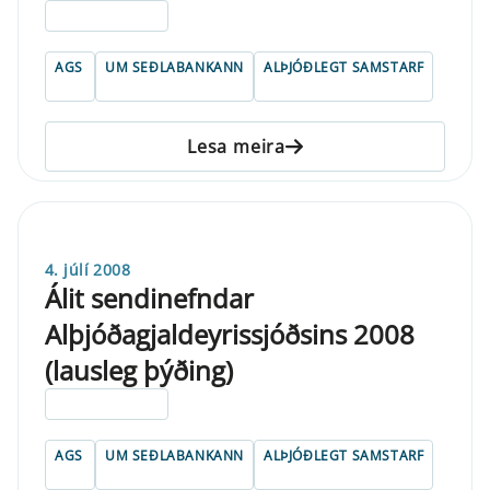
ELDRI EN 5 ÁRA
AGS
UM SEÐLABANKANN
ALÞJÓÐLEGT SAMSTARF
Lesa meira
4. júlí 2008
Álit sendinefndar
Alþjóðagjaldeyrissjóðsins 2008
(lausleg þýðing)
ELDRI EN 5 ÁRA
AGS
UM SEÐLABANKANN
ALÞJÓÐLEGT SAMSTARF