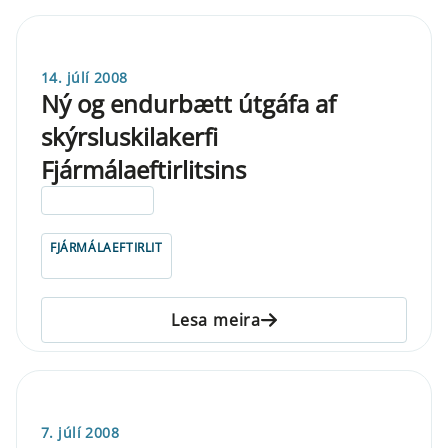
14. júlí 2008
Ný og endurbætt útgáfa af
skýrsluskilakerfi
Fjármálaeftirlitsins
ELDRI EN 5 ÁRA
FJÁRMÁLAEFTIRLIT
Lesa meira
7. júlí 2008