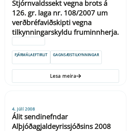
Stjórnvaldssekt vegna brots á
126. gr. laga nr. 108/2007 um
verðbréfaviðskipti vegna
tilkynningarskyldu fruminnherja.
ELDRI EN 5 ÁRA
FJÁRMÁLAEFTIRLIT
GAGNSÆISTILKYNNINGAR
Lesa meira
4. júlí 2008
Álit sendinefndar
Alþjóðagjaldeyrissjóðsins 2008