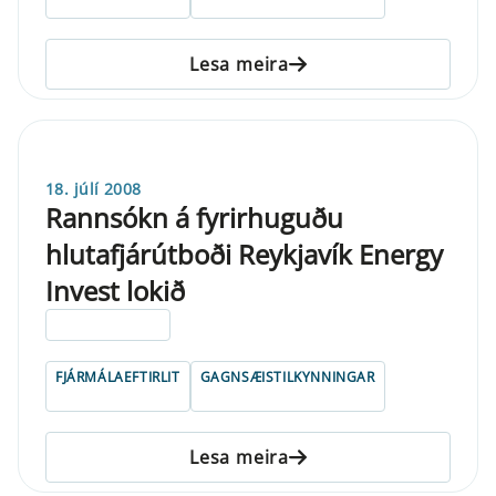
Lesa meira
18. júlí 2008
Rannsókn á fyrirhuguðu
hlutafjárútboði Reykjavík Energy
Invest lokið
ELDRI EN 5 ÁRA
FJÁRMÁLAEFTIRLIT
GAGNSÆISTILKYNNINGAR
Lesa meira