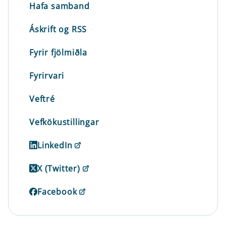
Hafa samband
Áskrift og RSS
Fyrir fjölmiðla
Fyrirvari
Veftré
Vefkökustillingar
LinkedIn
X (Twitter)
Facebook