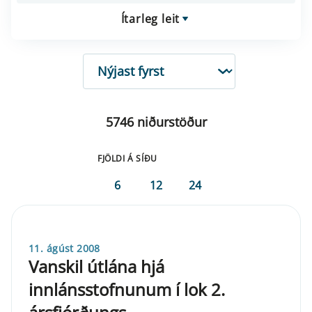
Ítarleg leit
RÖÐUN
5746 niðurstöður
FJÖLDI Á SÍÐU
6
12
24
11. ágúst 2008
Vanskil útlána hjá
innlánsstofnunum í lok 2.