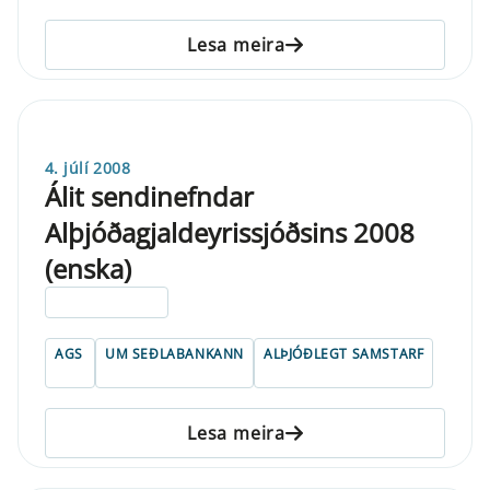
Lesa meira
4. júlí 2008
Álit sendinefndar
Alþjóðagjaldeyrissjóðsins 2008
(enska)
ELDRI EN 5 ÁRA
AGS
UM SEÐLABANKANN
ALÞJÓÐLEGT SAMSTARF
Lesa meira