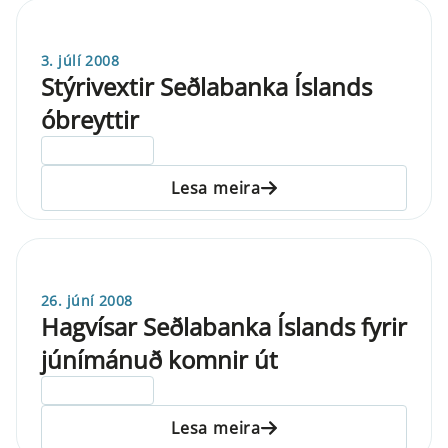
3. júlí 2008
Stýrivextir Seðlabanka Íslands
óbreyttir
ELDRI EN 5 ÁRA
Lesa meira
26. júní 2008
Hagvísar Seðlabanka Íslands fyrir
júnímánuð komnir út
ELDRI EN 5 ÁRA
Lesa meira