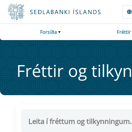
Fara beint í Meginmál
Forsíða
Fréttir
Frétt­ir og til­ky