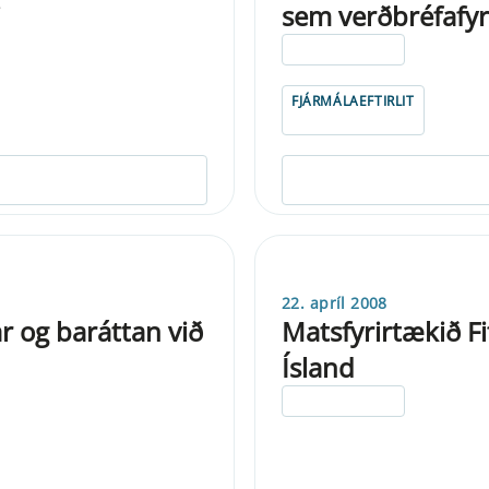
i
sem verðbréfafyr
ELDRI EN 5 ÁRA
FJÁRMÁLAEFTIRLIT
22. apríl 2008
r og baráttan við
Matsfyrirtækið Fi
Ísland
ELDRI EN 5 ÁRA