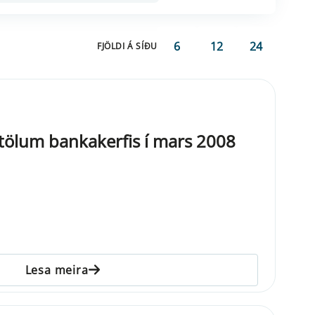
6
12
24
FJÖLDI Á SÍÐU
gtölum bankakerfis í mars 2008
Lesa meira