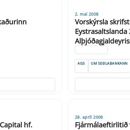
2. maí 2008
kaðurinn
Vorskýrsla skrif
Eystrasaltslanda
Alþjóðagjaldeyris
ELDRI EN 5 ÁRA
AGS
UM SEÐLABANKANN
28. apríl 2008
Capital hf.
Fjármálaeftirlitið 