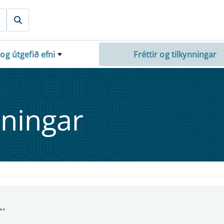
 og útgefið efni
Fréttir og tilkynningar
nn­ing­ar