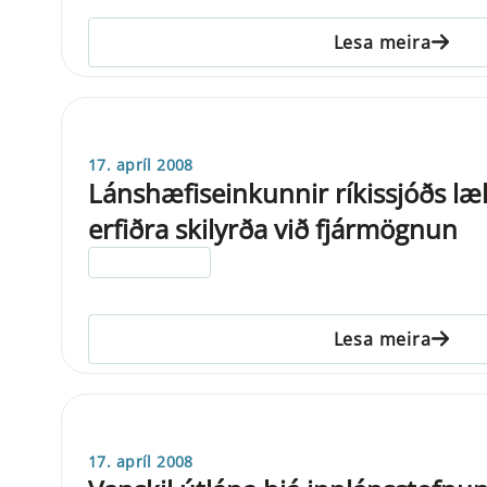
Lesa meira
17. apríl 2008
Lánshæfiseinkunnir ríkissjóðs l
erfiðra skilyrða við fjármögnun
ELDRI EN 5 ÁRA
Lesa meira
17. apríl 2008