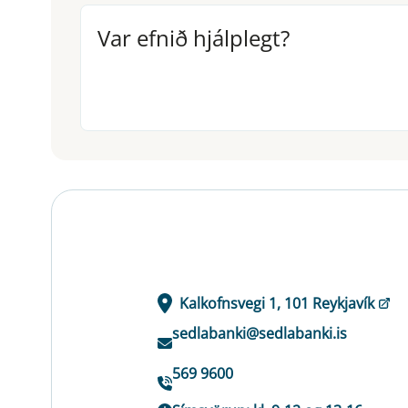
Var efnið hjálplegt?
Var efnið hjálplegt?
Kalkofnsvegi 1, 101 Reykjavík
sedlabanki@sedlabanki.is
569 9600