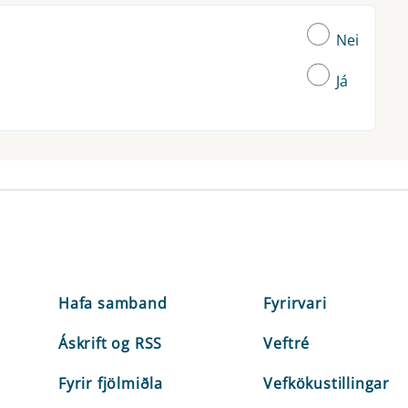
Nei
Já
Hafa samband
Fyrirvari
Áskrift og RSS
Veftré
Fyrir fjölmiðla
Vefkökustillingar