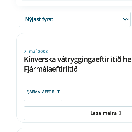
RÖÐUN
7. maí 2008
Kínverska vátryggingaeftirlitið h
Fjármálaeftirlitið
ELDRI EN 5 ÁRA
FJÁRMÁLAEFTIRLIT
Lesa meira