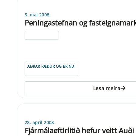
5. maí 2008
Peningastefnan og fasteignamar
ELDRI EN 5 ÁRA
AÐRAR RÆÐUR OG ERINDI
Lesa meira
28. apríl 2008
Fjármálaeftirlitið hefur veitt Auði 