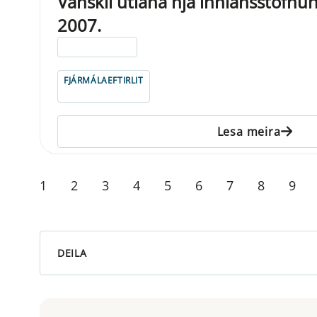
Vanskil útlána hjá innlánsstofnu
2007.
ELDRI EN 5 ÁRA
FJÁRMÁLAEFTIRLIT
Lesa meira
1
2
3
4
5
6
7
8
9
DEILA