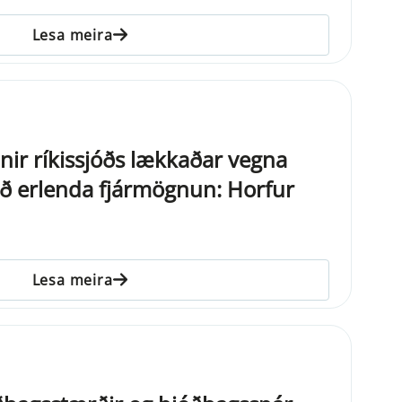
Lesa meira
ir ríkissjóðs lækkaðar vegna
við erlenda fjármögnun: Horfur
Lesa meira