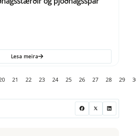
ðhagsstærðir og þjóðhagsspár
Lesa meira
20
21
22
23
24
25
26
27
28
29
3