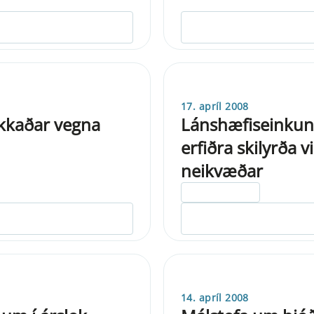
17. apríl 2008
ækkaðar vegna
Lánshæfiseinkunn
erfiðra skilyrða 
neikvæðar
ELDRI EN 5 ÁRA
14. apríl 2008