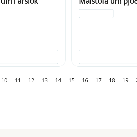
num í árslok
Málstofa um þjó
ELDRI EN 5 ÁRA
10
11
12
13
14
15
16
17
18
19