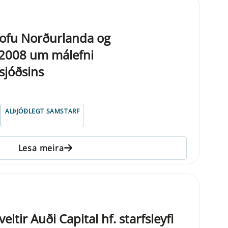
stofu Norðurlanda og
 2008 um málefni
sjóðsins
ALÞJÓÐLEGT SAMSTARF
Lesa meira
veitir Auði Capital hf. starfsleyfi