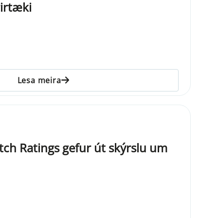
irtæki
Lesa meira
tch Ratings gefur út skýrslu um