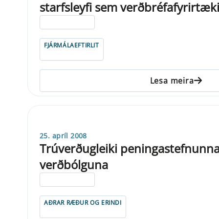
starfsleyfi sem verðbréfafyrirtæk
ELDRI EN 5 ÁRA
FJÁRMÁLAEFTIRLIT
Lesa meira
25. apríl 2008
Trúverðugleiki peningastefnunna
verðbólguna
ELDRI EN 5 ÁRA
AÐRAR RÆÐUR OG ERINDI