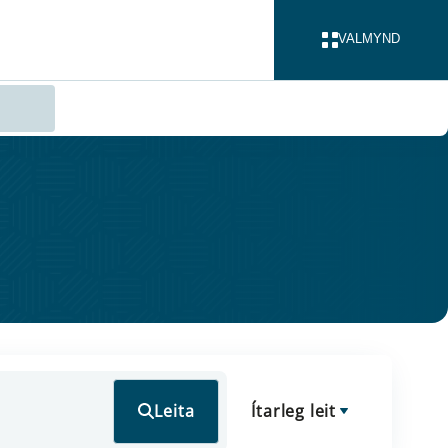
VALMYND
LOKA
Leita
Ítarleg leit