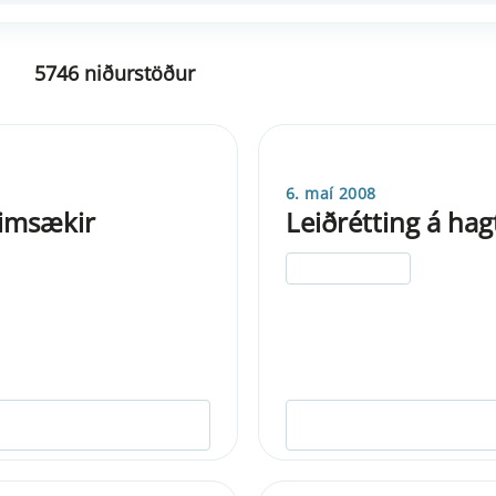
5746 niðurstöður
6. maí 2008
eimsækir
Leiðrétting á ha
ELDRI EN 5 ÁRA