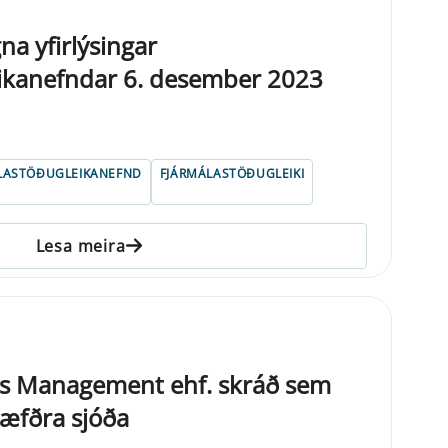
na yfirlýsingar
eikanefndar 6. desember 2023
LASTÖÐUGLEIKANEFND
FJÁRMÁLASTÖÐUGLEIKI
Lesa meira
s Management ehf. skráð sem
hæfðra sjóða