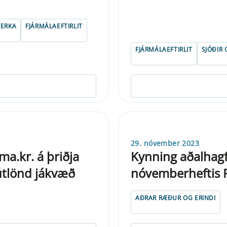
VERKA
FJÁRMÁLAEFTIRLIT
FJÁRMÁLAEFTIRLIT
SJÓÐIR
29. nóvember 2023
ma.kr. á þriðja
Kynning aðalhagf
 útlönd jákvæð
nóvemberheftis 
AÐRAR RÆÐUR OG ERINDI