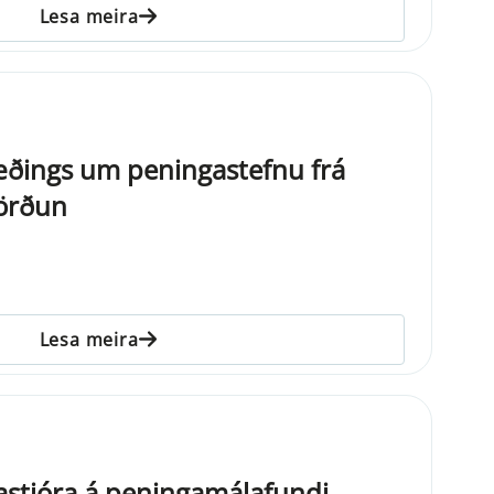
Lesa meira
æðings um peningastefnu frá
vörðun
Lesa meira
astjóra á peningamálafundi