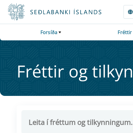
Fara beint í Meginmál
Forsíða
Fréttir
Frétt­ir og til­ky