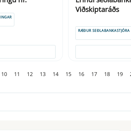
Viðskiptaráðs
TINGAR
RÆÐUR SEÐLABANKASTJÓRA
10
11
12
13
14
15
16
17
18
19