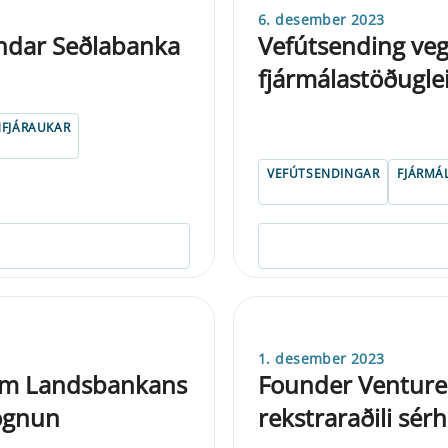
6. desember 2023
fndar Seðlabanka
Vefútsending veg
fjármálastöðugl
NFJÁRAUKAR
VEFÚTSENDINGAR
FJÁRMÁ
1. desember 2023
um Landsbankans
Founder Venture
mögnun
rekstraraðili sér