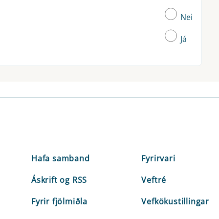
Nei
Já
Hafa samband
Fyrirvari
Áskrift og RSS
Veftré
Fyrir fjölmiðla
Vefkökustillingar