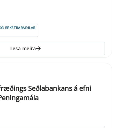
 OG REKSTRARAÐILAR
Lesa meira
ræðings Seðlabankans á efni
Peningamála