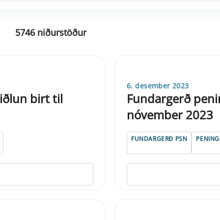
5746 niðurstöður
6. desember 2023
lun birt til
Fundargerð peni
nóvember 2023
FUNDARGERÐ PSN
PENIN