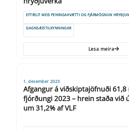
hryðjuverka
EFTIRLIT MEÐ PENINGAÞVÆTTI OG FJÁRMÖGNUN HRYÐJU
GAGNSÆISTILKYNNINGAR
Lesa meira
1. desember 2023
Afgangur á viðskiptajöfnuði 61,8 
fjórðungi 2023 – hrein staða við
um 31,2% af VLF