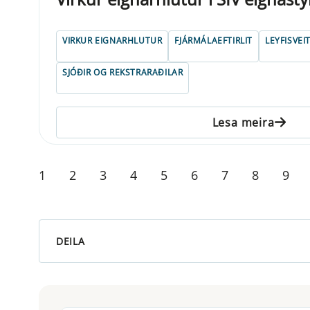
VIRKUR EIGNARHLUTUR
FJÁRMÁLAEFTIRLIT
LEYFISVEI
SJÓÐIR OG REKSTRARAÐILAR
Lesa meira
1
2
3
4
5
6
7
8
9
DEILA