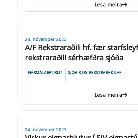
Lesa meira
28. nóvember 2023
A/F Rekstraraðili hf. fær starfsley
rekstraraðili sérhæfðra sjóða
FJÁRMÁLAEFTIRLIT
SJÓÐIR OG REKSTRARAÐILAR
Lesa meira
24. nóvember 2023
Virkur eignarhlutur í SIV eignastý