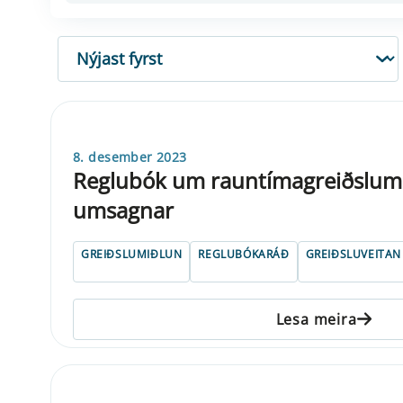
RÖÐUN
8. desember 2023
Reglubók um rauntímagreiðslumið
umsagnar
GREIÐSLUMIÐLUN
REGLUBÓKARÁÐ
GREIÐSLUVEITAN
Lesa meira