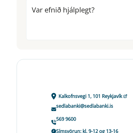
Var efnið hjálplegt?
Var efnið hjálplegt?
Kalkofnsvegi 1, 101 Reykjavík
sedlabanki@sedlabanki.is
569 9600
Símsvörun: kl. 9-12 og 13-16