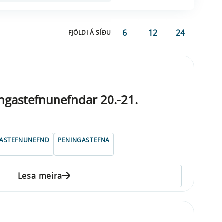
6
12
24
FJÖLDI Á SÍÐU
ngastefnunefndar 20.-21.
GASTEFNUNEFND
PENINGASTEFNA
Lesa meira