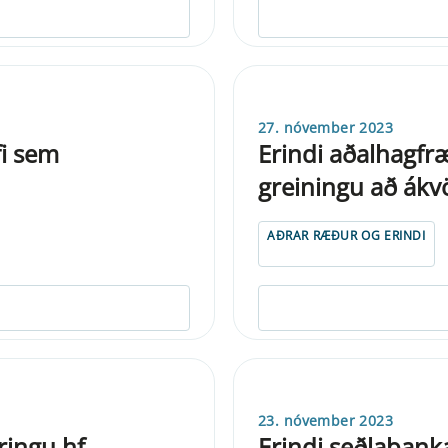
27. nóvember 2023
fi sem
Erindi aðalhagfr
greiningu að ák
AÐRAR RÆÐUR OG ERINDI
23. nóvember 2023
ringu hf.
Erindi seðlabank