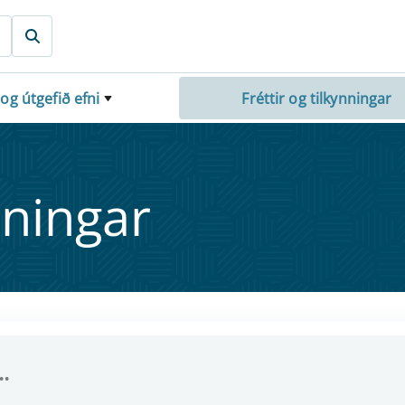
 og útgefið efni
Fréttir og tilkynningar
nn­ing­ar