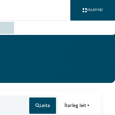
VALMYND
LOKA
Leita
Ítarleg leit