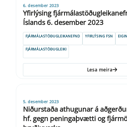
6. desember 2023
Yfirlýsing fjármálastöðugleikane
Íslands 6. desember 2023
FJÁRMÁLASTÖÐUGLEIKANEFND
YFIRLÝSING FSN
EIGI
FJÁRMÁLASTÖÐUGLEIKI
Lesa meira
5. desember 2023
Niðurstaða athugunar á aðgerð
hf. gegn peningaþvætti og fjár