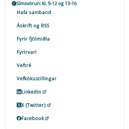
Símsvörun: kl. 9-12 og 13-16
Hafa samband
Áskrift og RSS
Fyrir fjölmiðla
Fyrirvari
Veftré
Vefkökustillingar
LinkedIn
X (Twitter)
Facebook