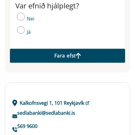
Var efnið hjálplegt?
Var efnið hjálplegt?
Nei
Já
Fara efst
Kalkofnsvegi 1, 101 Reykjavík
sedlabanki@sedlabanki.is
569 9600