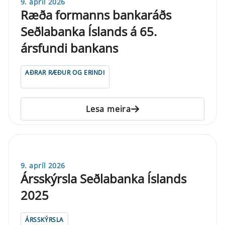
9. apríl 2026
Ræða formanns bankaráðs
Seðlabanka Íslands á 65.
ársfundi bankans
AÐRAR RÆÐUR OG ERINDI
Lesa meira
9. apríl 2026
Ársskýrsla Seðlabanka Íslands
2025
ÁRSSKÝRSLA