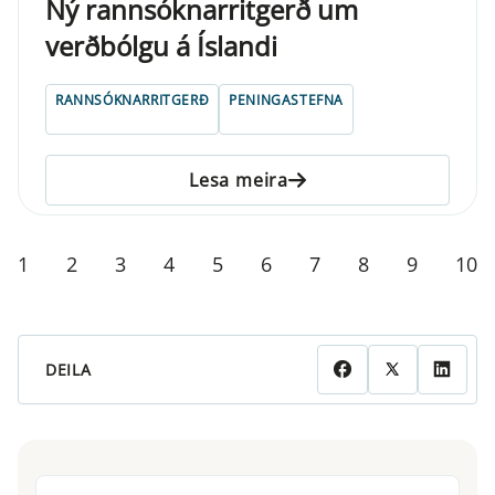
Ný rannsóknarritgerð um
verðbólgu á Íslandi
RANNSÓKNARRITGERÐ
PENINGASTEFNA
Lesa meira
1
2
3
4
5
6
7
8
9
10
DEILA