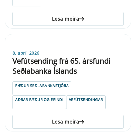
Lesa meira
8. apríl 2026
Vefút­send­ing frá 65. árs­fundi
Seðlabanka Íslands
RÆÐUR SEÐLABANKASTJÓRA
AÐRAR RÆÐUR OG ERINDI
VEFÚTSENDINGAR
Lesa meira