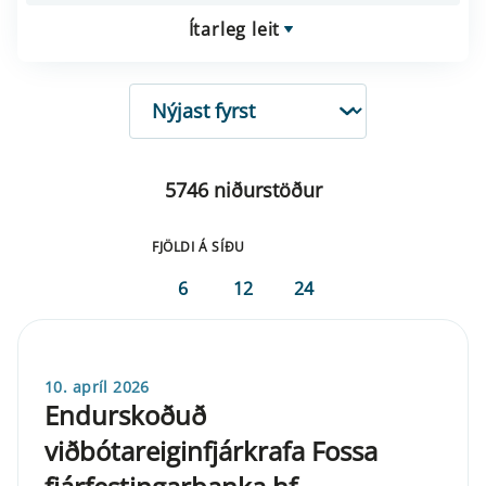
Ítarleg leit
RÖÐUN
5746 niðurstöður
FJÖLDI Á SÍÐU
6
12
24
10. apríl 2026
Endurskoðuð
viðbótareiginfjárkrafa Fossa