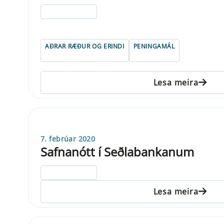
ELDRI EN 5 ÁRA
AÐRAR RÆÐUR OG ERINDI
PENINGAMÁL
Lesa meira
7. febrúar 2020
Safnanótt í Seðlabankanum
ELDRI EN 5 ÁRA
Lesa meira