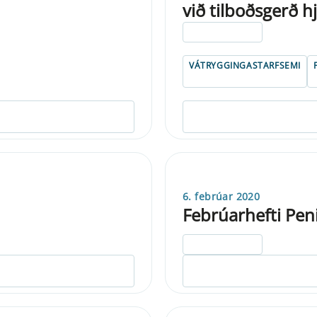
við tilboðsgerð 
ELDRI EN 5 ÁRA
VÁTRYGGINGASTARFSEMI
6. febrúar 2020
Febrúarhefti Pe
ELDRI EN 5 ÁRA