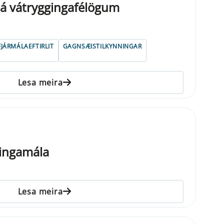
hjá vátryggingafélögum
FJÁRMÁLAEFTIRLIT
GAGNSÆISTILKYNNINGAR
Lesa meira
ningamála
Lesa meira