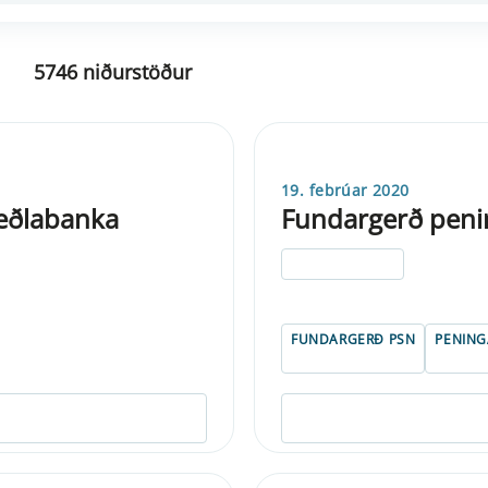
5746 niðurstöður
19. febrúar 2020
eðlabanka
Fundargerð peni
ELDRI EN 5 ÁRA
FUNDARGERÐ PSN
PENIN