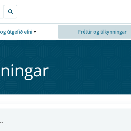
 og útgefið efni
Fréttir og tilkynningar
nn­ing­ar