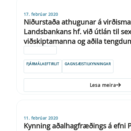
17. febrúar 2020
Niðurstaða athugunar á virðism
Landsbankans hf. við útlán til se
viðskiptamanna og aðila tengdu
ELDRI EN 5 ÁRA
FJÁRMÁLAEFTIRLIT
GAGNSÆISTILKYNNINGAR
Lesa meira
11. febrúar 2020
Kynning aðalhagfræðings á efni