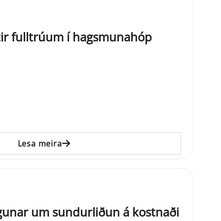
tir fulltrúum í hagsmunahóp
Lesa meira
gunar um sundurliðun á kostnaði