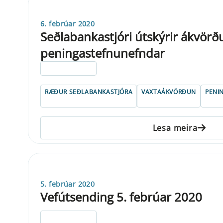
6. febrúar 2020
Seðlabankastjóri útskýrir ákvörð
peningastefnunefndar
ELDRI EN 5 ÁRA
RÆÐUR SEÐLABANKASTJÓRA
VAXTAÁKVÖRÐUN
PENI
Lesa meira
5. febrúar 2020
Vefútsending 5. febrúar 2020
ELDRI EN 5 ÁRA