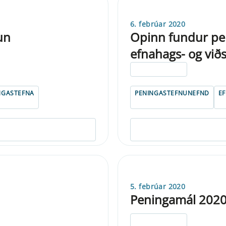
6. febrúar 2020
un
Opinn fundur pe
efnahags- og við
ELDRI EN 5 ÁRA
NGASTEFNA
PENINGASTEFNUNEFND
E
5. febrúar 2020
Peningamál 2020
ELDRI EN 5 ÁRA