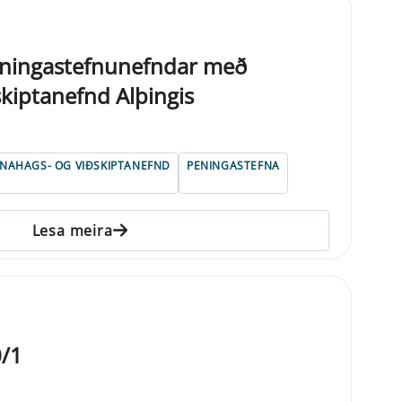
ningastefnunefndar með
skiptanefnd Alþingis
FNAHAGS- OG VIÐSKIPTANEFND
PENINGASTEFNA
Lesa meira
/1