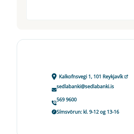
Kalkofnsvegi 1, 101 Reykjavík
sedlabanki@sedlabanki.is
569 9600
Símsvörun: kl. 9-12 og 13-16