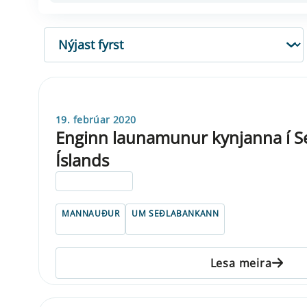
RÖÐUN
19. febrúar 2020
Enginn launamunur kynjanna í S
Íslands
ELDRI EN 5 ÁRA
MANNAUÐUR
UM SEÐLABANKANN
Lesa meira