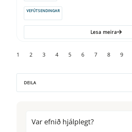
VEFÚTSENDINGAR
Lesa meira
1
2
3
4
5
6
7
8
9
DEILA
Var efnið hjálplegt?
Var efnið hjálplegt?