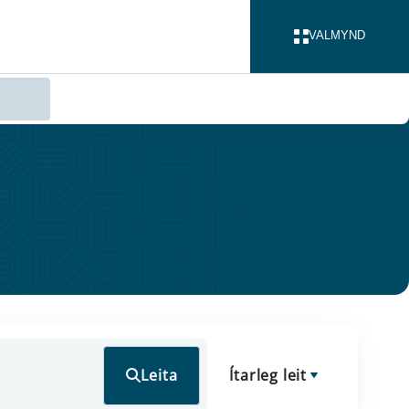
VALMYND
LOKA
Leita
Ítarleg leit