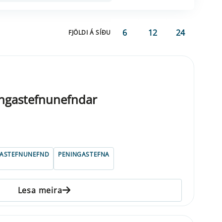
6
12
24
FJÖLDI Á SÍÐU
ngastefnunefndar
GASTEFNUNEFND
PENINGASTEFNA
Lesa meira