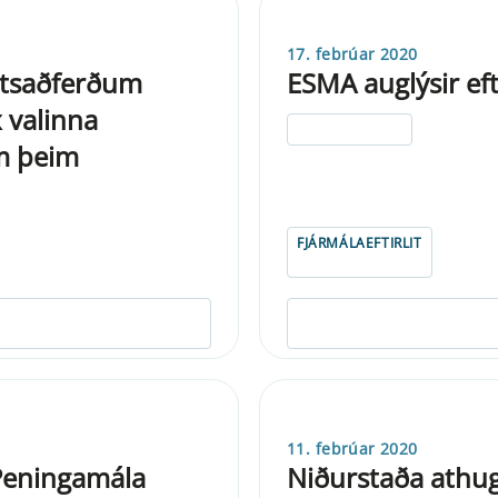
17. febrúar 2020
atsaðferðum
ESMA auglýsir ef
x valinna
ELDRI EN 5 ÁRA
m þeim
FJÁRMÁLAEFTIRLIT
11. febrúar 2020
 Peningamála
Niðurstaða athu