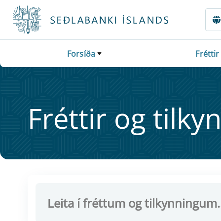
Fara beint í Meginmál
Forsíða
Fréttir
Frétt­ir og til­ky