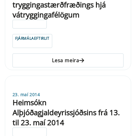
tryggingastærðfræðings hjá
vátryggingafélögum
ELDRI EN 5 ÁRA
FJÁRMÁLAEFTIRLIT
Lesa meira
23. maí 2014
Heimsókn
Alþjóðagjaldeyrissjóðsins frá 13.
til 23. maí 2014
ELDRI EN 5 ÁRA