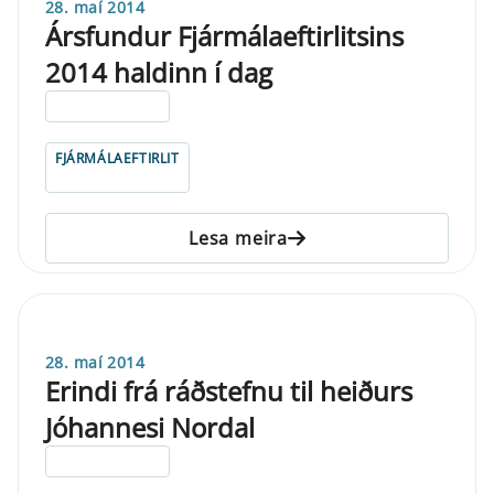
28. maí 2014
Ársfundur Fjármálaeftirlitsins
2014 haldinn í dag
ELDRI EN 5 ÁRA
FJÁRMÁLAEFTIRLIT
Lesa meira
28. maí 2014
Erindi frá ráðstefnu til heiðurs
Jóhannesi Nordal
ELDRI EN 5 ÁRA