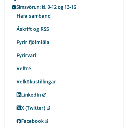
Símsvörun: kl. 9-12 og 13-16
Hafa samband
Áskrift og RSS
Fyrir fjölmiðla
Fyrirvari
Veftré
Vefkökustillingar
LinkedIn
X (Twitter)
Facebook