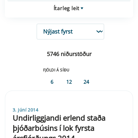
Ítarleg leit
RÖÐUN
5746 niðurstöður
FJÖLDI Á SÍÐU
6
12
24
3. júní 2014
Undirliggjandi erlend staða
þjóðarbúsins í lok fyrsta