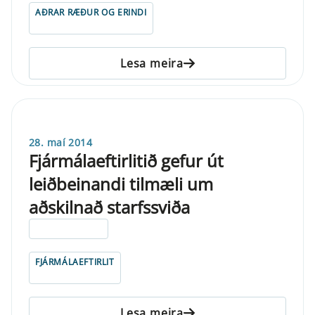
AÐRAR RÆÐUR OG ERINDI
Lesa meira
28. maí 2014
Fjármálaeftirlitið gefur út
leiðbeinandi tilmæli um
aðskilnað starfssviða
ELDRI EN 5 ÁRA
FJÁRMÁLAEFTIRLIT
Lesa meira