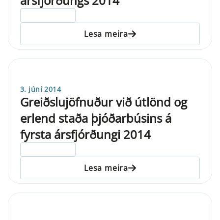
ársfjórðungs 2014
ELDRI EN 5 ÁRA
Lesa meira
3. júní 2014
Greiðslujöfnuður við útlönd og
erlend staða þjóðarbúsins á
fyrsta ársfjórðungi 2014
ELDRI EN 5 ÁRA
Lesa meira