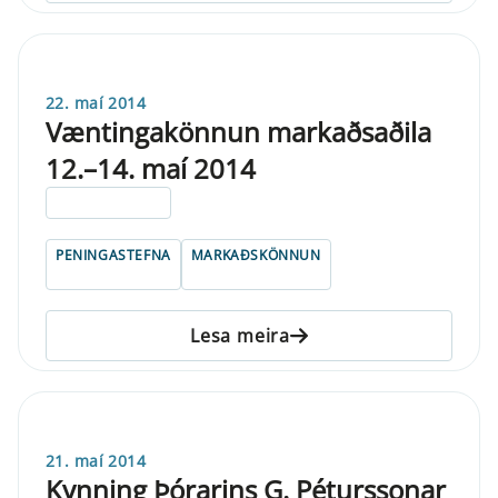
22. maí 2014
Væntingakönnun markaðsaðila
12.–14. maí 2014
ELDRI EN 5 ÁRA
PENINGASTEFNA
MARKAÐSKÖNNUN
Lesa meira
21. maí 2014
Kynning Þórarins G. Péturssonar