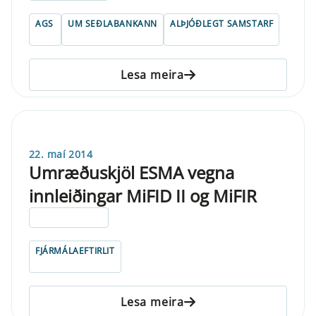
AGS
UM SEÐLABANKANN
ALÞJÓÐLEGT SAMSTARF
Lesa meira
22. maí 2014
Umræðuskjöl ESMA vegna
innleiðingar MiFID II og MiFIR
ELDRI EN 5 ÁRA
FJÁRMÁLAEFTIRLIT
Lesa meira