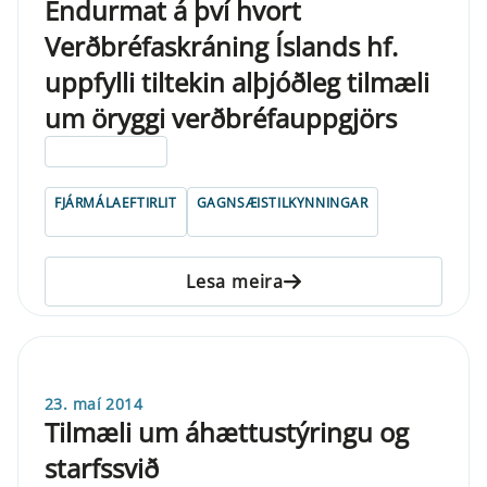
Endurmat á því hvort
Verðbréfaskráning Íslands hf.
uppfylli tiltekin alþjóðleg tilmæli
um öryggi verðbréfauppgjörs
ELDRI EN 5 ÁRA
FJÁRMÁLAEFTIRLIT
GAGNSÆISTILKYNNINGAR
Lesa meira
23. maí 2014
Tilmæli um áhættustýringu og
starfssvið