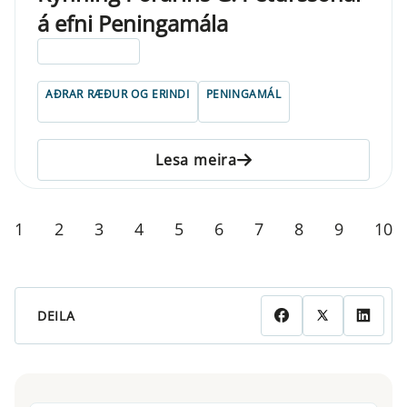
á efni Peningamála
ELDRI EN 5 ÁRA
AÐRAR RÆÐUR OG ERINDI
PENINGAMÁL
Lesa meira
1
2
3
4
5
6
7
8
9
10
DEILA