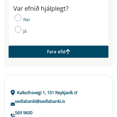
Var efnið hjálplegt?
Var efnið hjálplegt?
Nei
Já
Fara efst
Kalkofnsvegi 1, 101 Reykjavík
sedlabanki@sedlabanki.is
569 9600