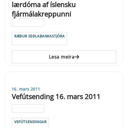
lærdóma af íslensku
fjármálakreppunni
ELDRI EN 5 ÁRA
RÆÐUR SEÐLABANKASTJÓRA
Lesa meira
16. mars 2011
Vefútsending 16. mars 2011
ELDRI EN 5 ÁRA
VEFÚTSENDINGAR