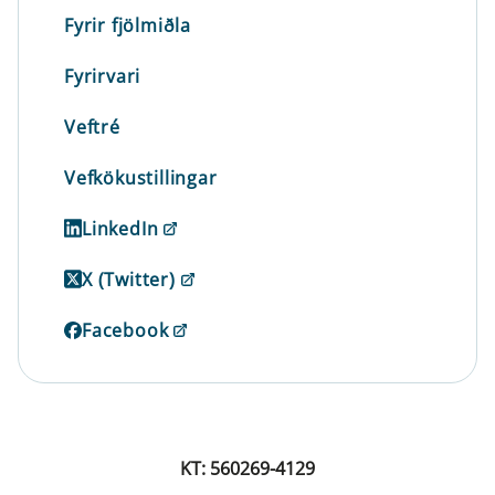
Fyrir fjölmiðla
Fyrirvari
Veftré
Vefkökustillingar
LinkedIn
X (Twitter)
Facebook
KT: 560269-4129