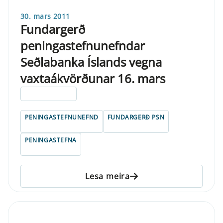
30. mars 2011
Fundargerð
peningastefnunefndar
Seðlabanka Íslands vegna
vaxtaákvörðunar 16. mars
ELDRI EN 5 ÁRA
PENINGASTEFNUNEFND
FUNDARGERÐ PSN
PENINGASTEFNA
Lesa meira