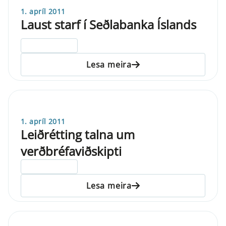
1. apríl 2011
Laust starf í Seðlabanka Íslands
ELDRI EN 5 ÁRA
Lesa meira
1. apríl 2011
Leiðrétting talna um
verðbréfaviðskipti
ELDRI EN 5 ÁRA
Lesa meira