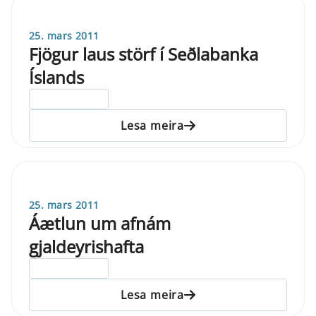
25. mars 2011
Fjögur laus störf í Seðlabanka
Íslands
ELDRI EN 5 ÁRA
Lesa meira
25. mars 2011
Áætlun um afnám
gjaldeyrishafta
ELDRI EN 5 ÁRA
Lesa meira