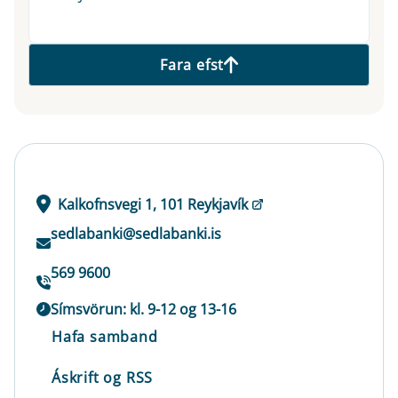
Fara efst
Kalkofnsvegi 1, 101 Reykjavík
sedlabanki@sedlabanki.is
569 9600
Símsvörun: kl. 9-12 og 13-16
Hafa samband
Áskrift og RSS