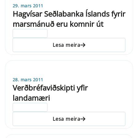
29. mars 2011
Hagvísar Seðlabanka Íslands fyrir
marsmánuð eru komnir út
ELDRI EN 5 ÁRA
Lesa meira
28. mars 2011
Verðbréfaviðskipti yfir
landamæri
ELDRI EN 5 ÁRA
Lesa meira