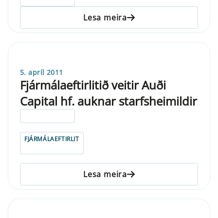
Lesa meira
5. apríl 2011
Fjármálaeftirlitið veitir Auði
Capital hf. auknar starfsheimildir
ELDRI EN 5 ÁRA
FJÁRMÁLAEFTIRLIT
Lesa meira