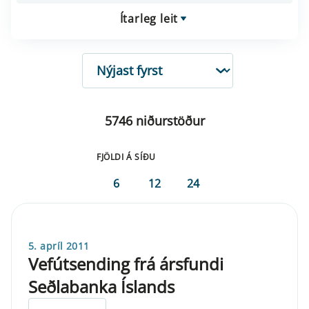
Ítarleg leit
RÖÐUN
5746 niðurstöður
FJÖLDI Á SÍÐU
6
12
24
5. apríl 2011
Vefútsending frá ársfundi
Seðlabanka Íslands
ELDRI EN 5 ÁRA