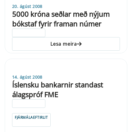
20. ágúst 2008
5000 króna seðlar með nýjum
bókstaf fyrir framan númer
ELDRI EN 5 ÁRA
Lesa meira
14. ágúst 2008
Íslensku bankarnir standast
álagspróf FME
ELDRI EN 5 ÁRA
FJÁRMÁLAEFTIRLIT