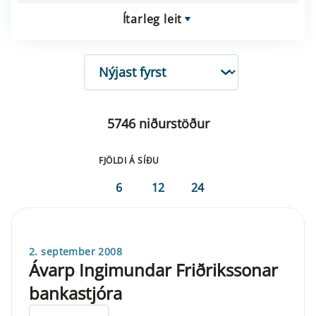
Ítarleg leit
RÖÐUN
5746 niðurstöður
FJÖLDI Á SÍÐU
6
12
24
2. september 2008
Ávarp Ingimundar Friðrikssonar
bankastjóra
ELDRI EN 5 ÁRA