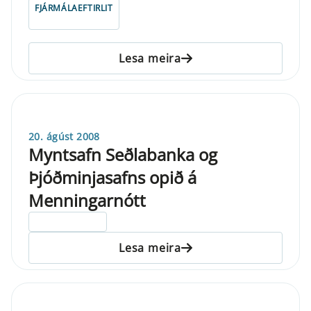
FJÁRMÁLAEFTIRLIT
Lesa meira
20. ágúst 2008
Myntsafn Seðlabanka og
Þjóðminjasafns opið á
Menningarnótt
ELDRI EN 5 ÁRA
Lesa meira