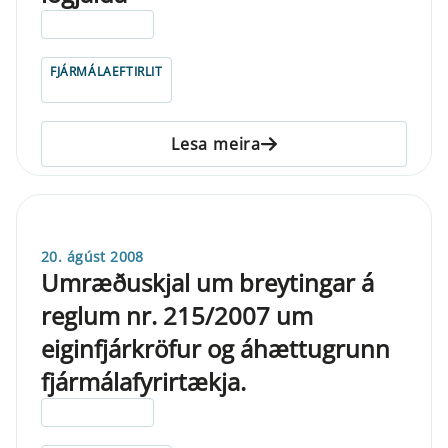
ELDRI EN 5 ÁRA
FJÁRMÁLAEFTIRLIT
Lesa meira
20. ágúst 2008
Umræðuskjal um breytingar á
reglum nr. 215/2007 um
eiginfjárkröfur og áhættugrunn
fjármálafyrirtækja.
ELDRI EN 5 ÁRA