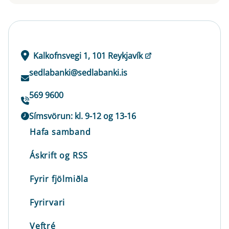
Kalkofnsvegi 1, 101 Reykjavík
sedlabanki@sedlabanki.is
569 9600
Símsvörun: kl. 9-12 og 13-16
Hafa samband
Áskrift og RSS
Fyrir fjölmiðla
Fyrirvari
Veftré