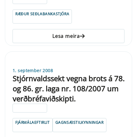
RÆÐUR SEÐLABANKASTJÓRA
Lesa meira
1. september 2008
Stjórnvaldssekt vegna brots á 78.
og 86. gr. laga nr. 108/2007 um
verðbréfaviðskipti.
ELDRI EN 5 ÁRA
FJÁRMÁLAEFTIRLIT
GAGNSÆISTILKYNNINGAR