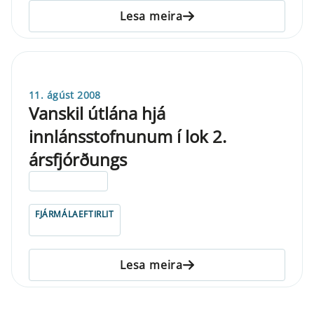
Lesa meira
11. ágúst 2008
Vanskil útlána hjá
innlánsstofnunum í lok 2.
ársfjórðungs
ELDRI EN 5 ÁRA
FJÁRMÁLAEFTIRLIT
Lesa meira