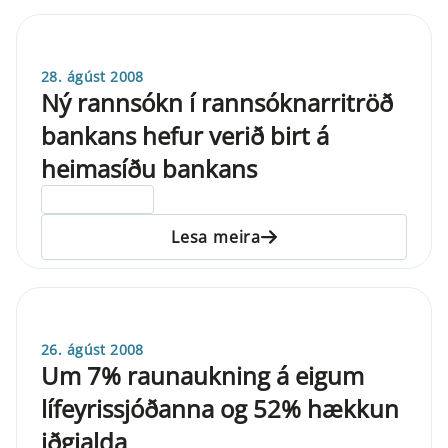
28. ágúst 2008
Ný rannsókn í rannsóknarritröð
bankans hefur verið birt á
heimasíðu bankans
ELDRI EN 5 ÁRA
Lesa meira
26. ágúst 2008
Um 7% raunaukning á eigum
lífeyrissjóðanna og 52% hækkun
iðgjalda