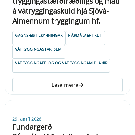
tryggingastærðfræðings og mati
á vátryggingaskuld hjá Sjóvá-
Almennum tryggingum hf.
GAGNSÆISTILKYNNINGAR
FJÁRMÁLAEFTIRLIT
VÁTRYGGINGASTARFSEMI
VÁTRYGGINGAFÉLÖG OG VÁTRYGGINGAMIÐLANIR
Lesa meira
29. apríl 2026
Fundargerð