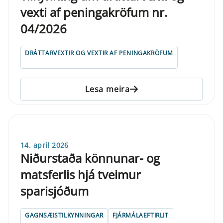
vexti af pen­inga­krö­f­um nr.
04/2026
DRÁTTARVEXTIR OG VEXTIR AF PENINGAKRÖFUM
Lesa meira
14. apríl 2026
Niðurstaða könnunar- og
matsferlis hjá tveimur
sparisjóðum
GAGNSÆISTILKYNNINGAR
FJÁRMÁLAEFTIRLIT