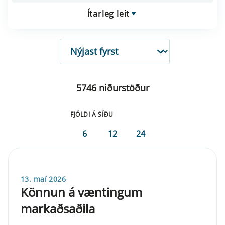
Ítarleg leit
RÖÐUN
5746 niðurstöður
FJÖLDI Á SÍÐU
6
12
24
13. maí 2026
Könnun á væntingum
markaðsaðila