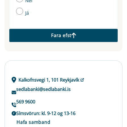
Nei
Já
Fara efst
Kalkofnsvegi 1, 101 Reykjavík
sedlabanki@sedlabanki.is
569 9600
Símsvörun: kl. 9-12 og 13-16
Hafa samband