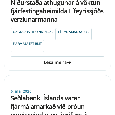
Niðurstaða athugunar á vöktun
fjárfestingaheimilda Lífeyrissjóðs
verzlunarmanna
GAGNSÆISTILKYNNINGAR
LÍFEYRISMARKAÐUR
FJÁRMÁLAEFTIRLIT
Lesa meira
6. maí 2026
Seðlabanki Íslands varar
fjármálamarkað við þróun
gervigreindar og áhrifum á