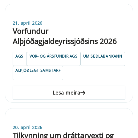
21. apríl 2026
Vorfundur
Alþjóðagjaldeyrissjóðsins 2026
AGS
VOR- OG ÁRSFUNDIR AGS
UM SEÐLABANKANN
ALÞJÓÐLEGT SAMSTARF
Lesa meira
20. apríl 2026
Til­kynn­ing um drá­tt­a­rvexti og