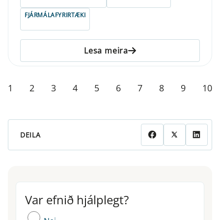
FJÁRMÁLAFYRIRTÆKI
Lesa meira
1
2
3
4
5
6
7
8
9
10
DEILA
Var efnið hjálplegt?
Var efnið hjálplegt?