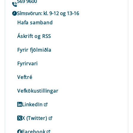
569 9600
Símsvörun: kl. 9-12 og 13-16
Hafa samband
Áskrift og RSS
Fyrir fjölmiðla
Fyrirvari
Veftré
Vefkökustillingar
LinkedIn
X (Twitter)
Facebook