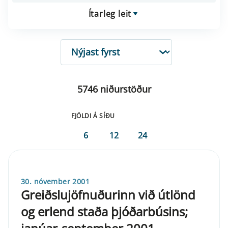
Ítarleg leit
RÖÐUN
5746 niðurstöður
FJÖLDI Á SÍÐU
6
12
24
30. nóvember 2001
Greiðslujöfnuðurinn við útlönd
og erlend staða þjóðarbúsins;