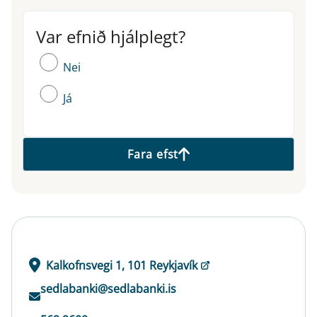
Var efnið hjálplegt?
Var efnið hjálplegt?
Nei
Já
Fara efst
Kalkofnsvegi 1, 101 Reykjavík
sedlabanki@sedlabanki.is