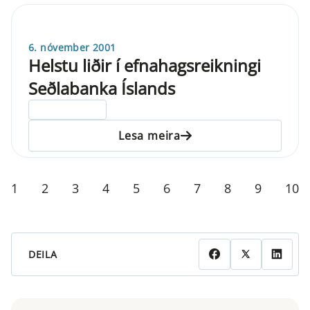
6. nóvember 2001
Helstu liðir í efnahagsreikningi
Seðlabanka Íslands
ELDRI EN 5 ÁRA
Lesa meira
1
2
3
4
5
6
7
8
9
10
DEILA