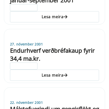
janúar-september 2001
ELDRI EN 5 ÁRA
Lesa meira
27. nóvember 2001
Endurhverf verðbréfakaup fyrir
34,4 ma.kr.
ELDRI EN 5 ÁRA
Lesa meira
22. nóvember 2001
Málstofuerindi um gengisflökt og