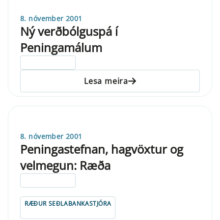
8. nóvember 2001
Ný verðbólguspá í
Peningamálum
ELDRI EN 5 ÁRA
Lesa meira
8. nóvember 2001
Peningastefnan, hagvöxtur og
velmegun: Ræða
ELDRI EN 5 ÁRA
RÆÐUR SEÐLABANKASTJÓRA