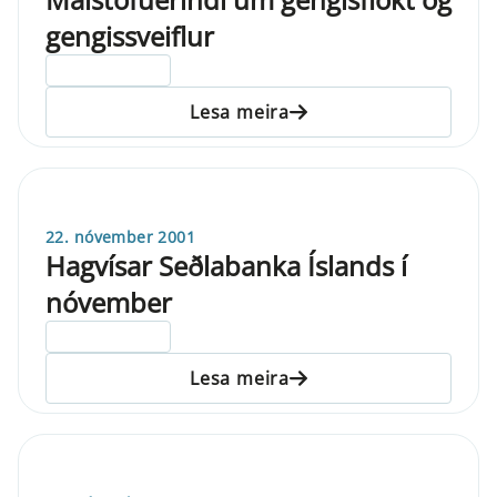
gengissveiflur
ELDRI EN 5 ÁRA
Lesa meira
22. nóvember 2001
Hagvísar Seðlabanka Íslands í
nóvember
ELDRI EN 5 ÁRA
Lesa meira