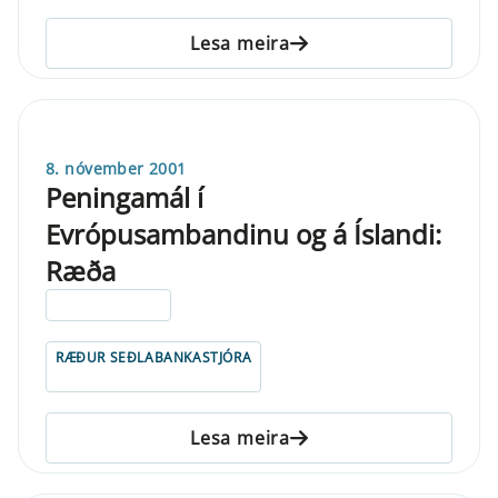
Lesa meira
8. nóvember 2001
Peningamál í
Evrópusambandinu og á Íslandi:
Ræða
ELDRI EN 5 ÁRA
RÆÐUR SEÐLABANKASTJÓRA
Lesa meira