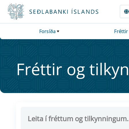
Fara beint í Meginmál
Forsíða
Fréttir
Frétt­ir og til­ky