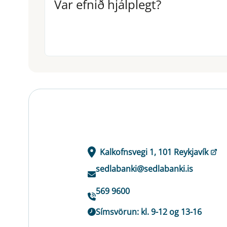
Var efnið hjálplegt?
Var efnið hjálplegt?
Kalkofnsvegi 1, 101 Reykjavík
sedlabanki@sedlabanki.is
569 9600
Símsvörun: kl. 9-12 og 13-16