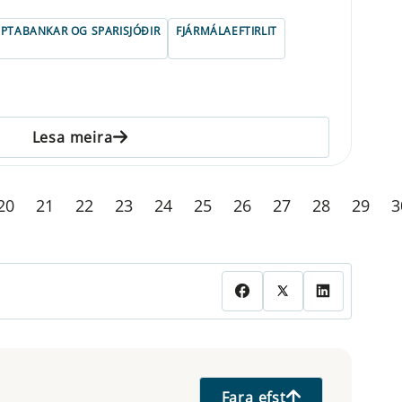
IPTABANKAR OG SPARISJÓÐIR
FJÁRMÁLAEFTIRLIT
Lesa meira
20
21
22
23
24
25
26
27
28
29
3
Fara efst