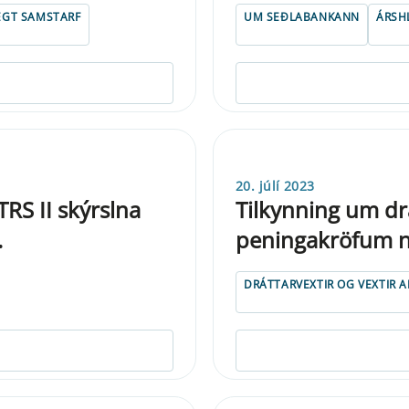
EGT SAMSTARF
UM SEÐLABANKANN
ÁRSH
20. júlí 2023
RS II skýrslna
Tilkynning um drá
.
peningakröfum n
DRÁTTARVEXTIR OG VEXTIR 