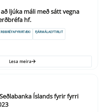
ð ljúka máli með sátt vegna
erðbréfa hf.
ERÐBRÉFAFYRIRTÆKI
FJÁRMÁLAEFTIRLIT
Lesa meira
eðlabanka Íslands fyrir fyrri
023