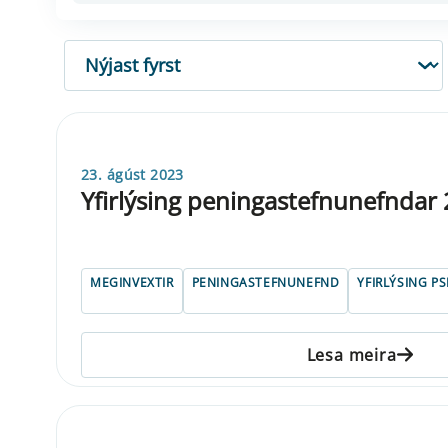
RÖÐUN
23. ágúst 2023
Yfirlýsing peningastefnunefndar 
MEGINVEXTIR
PENINGASTEFNUNEFND
YFIRLÝSING P
Lesa meira