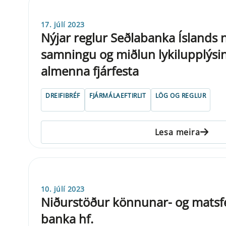
17. júlí 2023
Nýjar reglur Seðlabanka Íslands
samningu og miðlun lykilupplýsing
almenna fjárfesta
DREIFIBRÉF
FJÁRMÁLAEFTIRLIT
LÖG OG REGLUR
Lesa meira
10. júlí 2023
Niðurstöður könnunar- og matsfer
banka hf.