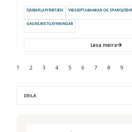
FJÁRMÁLAFYRIRTÆKI
VIÐSKIPTABANKAR OG SPARISJÓÐI
GAGNSÆISTILKYNNINGAR
Lesa meira
1
2
3
4
5
6
7
8
9
DEILA