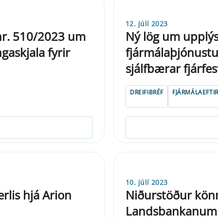
12. júlí 2023
 nr. 510/2023 um
Ný lög um upplýsi
askjala fyrir
fjármálaþjónustu 
sjálfbærar fjárfe
DREIFIBRÉF
FJÁRMÁLAEFTIR
10. júlí 2023
lis hjá Arion
Niðurstöður könn
Landsbankanum 