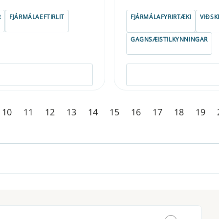
R
FJÁRMÁLAEFTIRLIT
FJÁRMÁLAFYRIRTÆKI
VIÐSK
GAGNSÆISTILKYNNINGAR
10
11
12
13
14
15
16
17
18
19