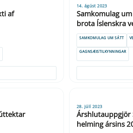
14. ágúst 2023
ti af
Samkomulag um a
brota Íslenskra v
SAMKOMULAG UM SÁTT
V
GAGNSÆISTILKYNNINGAR
28. júlí 2023
úttektar
Árshlutauppgjör S
helming ársins 2