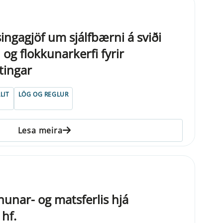
ngagjöf um sjálfbærni á sviði
og flokkunarkerfi fyrir
stingar
LIT
LÖG OG REGLUR
Lesa meira
unar- og matsferlis hjá
hf.