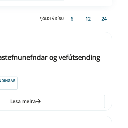
6
12
24
FJÖLDI Á SÍÐU
gastefnunefndar og vefútsending
NDINGAR
Lesa meira