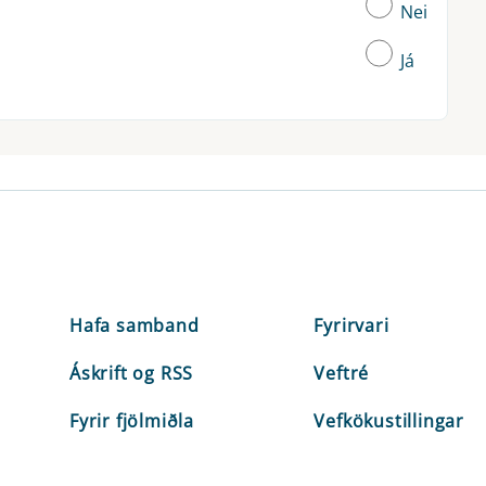
Nei
Já
Hafa samband
Fyrirvari
Áskrift og RSS
Veftré
Fyrir fjölmiðla
Vefkökustillingar