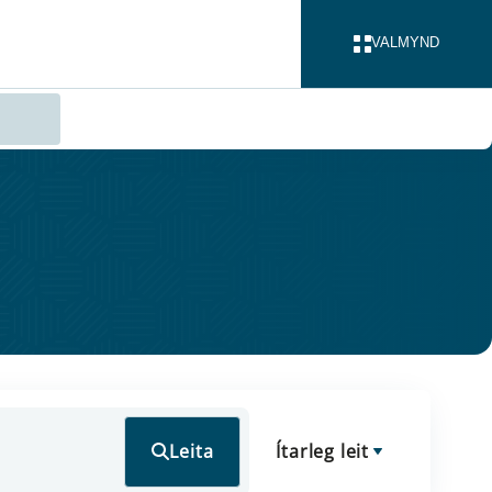
VALMYND
LOKA
Leita
Ítarleg leit