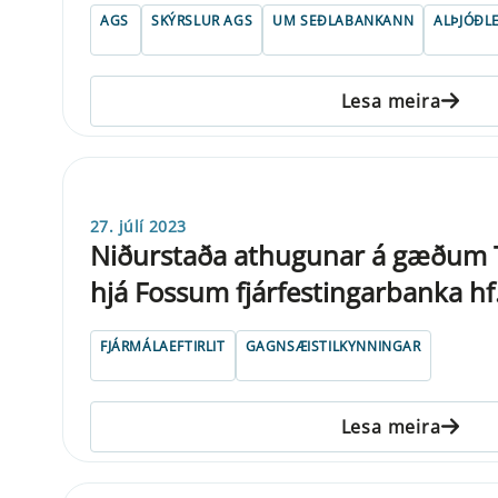
AGS
SKÝRSLUR AGS
UM SEÐLABANKANN
ALÞJÓÐL
Lesa meira
27. júlí 2023
Niðurstaða athugunar á gæðum T
hjá Fossum fjárfestingarbanka hf
FJÁRMÁLAEFTIRLIT
GAGNSÆISTILKYNNINGAR
Lesa meira