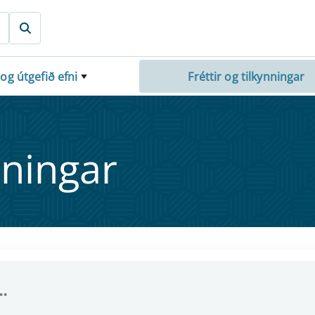
 og útgefið efni
Fréttir og tilkynningar
nn­ing­ar