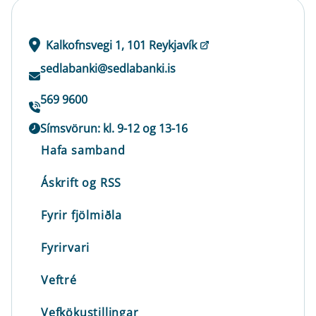
Kalkofnsvegi 1, 101 Reykjavík
sedlabanki@sedlabanki.is
569 9600
Símsvörun: kl. 9-12 og 13-16
Hafa samband
Áskrift og RSS
Fyrir fjölmiðla
Fyrirvari
Veftré
Vefkökustillingar