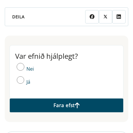
DEILA
Var efnið hjálplegt?
Var efnið hjálplegt?
Nei
Já
Fara efst