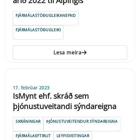
árið 2022 til Alþingis
FJÁRMÁLASTÖÐUGLEIKANEFND
FJÁRMÁLASTÖÐUGLEIKI
Lesa meira
17. febrúar 2023
IsMynt ehf. skráð sem
þjónustuveitandi sýndareigna
SKRÁNINGAR
ÞJÓNUSTUVEITENDUR SÝNDAREIGNA
FJÁRMÁLAEFTIRLIT
LEYFISVEITINGAR