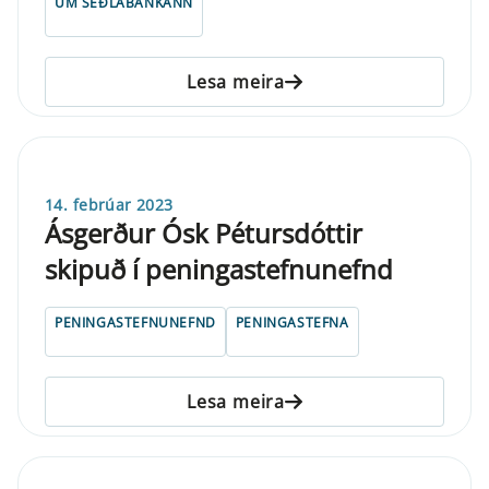
UM SEÐLABANKANN
Lesa meira
14. febrúar 2023
Ásgerður Ósk Pétursdóttir
skipuð í peningastefnunefnd
PENINGASTEFNUNEFND
PENINGASTEFNA
Lesa meira