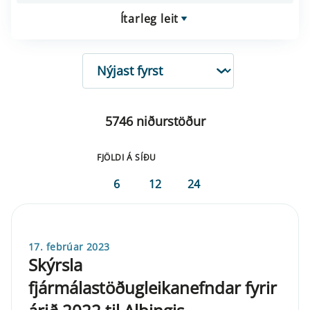
Ítarleg leit
RÖÐUN
5746 niðurstöður
FJÖLDI Á SÍÐU
6
12
24
17. febrúar 2023
Skýrsla
fjármálastöðugleikanefndar fyrir