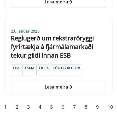
Lesa meira
23. janúar 2023
Reglugerð um rekstraröryggi
fyrirtækja á fjármálamarkaði
tekur gildi innan ESB
EBA
ESMA
EIOPA
LÖG OG REGLUR
Lesa meira
1
2
3
4
5
6
7
8
9
10