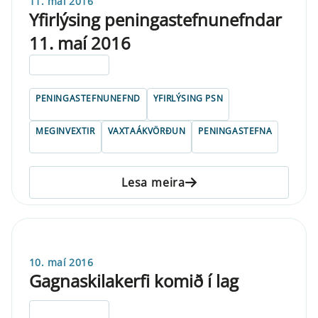
11. maí 2016
Yfirlýsing peningastefnunefndar
11. maí 2016
ELDRI EN 5 ÁRA
PENINGASTEFNUNEFND
YFIRLÝSING PSN
MEGINVEXTIR
VAXTAÁKVÖRÐUN
PENINGASTEFNA
Lesa meira
10. maí 2016
Gagnaskilakerfi komið í lag
ELDRI EN 5 ÁRA