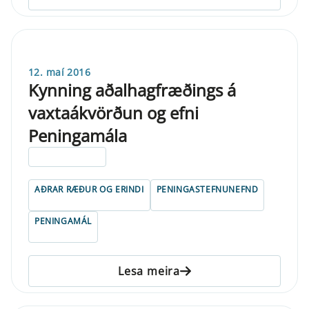
12. maí 2016
Kynning aðalhagfræðings á
vaxtaákvörðun og efni
Peningamála
ELDRI EN 5 ÁRA
AÐRAR RÆÐUR OG ERINDI
PENINGASTEFNUNEFND
PENINGAMÁL
Lesa meira