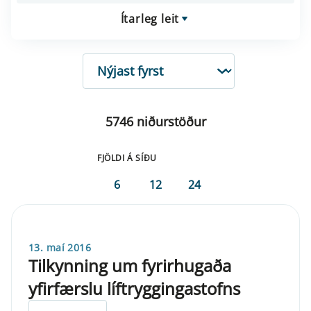
Ítarleg leit
RÖÐUN
5746 niðurstöður
FJÖLDI Á SÍÐU
6
12
24
13. maí 2016
Tilkynning um fyrirhugaða
yfirfærslu líftryggingastofns
ELDRI EN 5 ÁRA