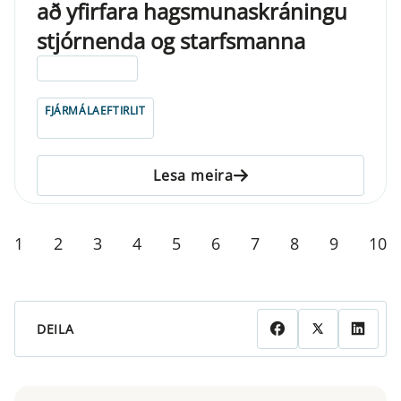
að yfirfara hagsmunaskráningu
stjórnenda og starfsmanna
ELDRI EN 5 ÁRA
FJÁRMÁLAEFTIRLIT
Lesa meira
1
2
3
4
5
6
7
8
9
10
DEILA