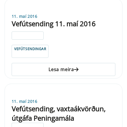
11. maí 2016
Vefútsending 11. maí 2016
ELDRI EN 5 ÁRA
VEFÚTSENDINGAR
Lesa meira
11. maí 2016
Vefútsending, vaxtaákvörðun,
útgáfa Peningamála
ELDRI EN 5 ÁRA