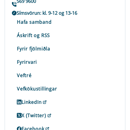
569 9600
Símsvörun: kl. 9-12 og 13-16
Hafa samband
Áskrift og RSS
Fyrir fjölmiðla
Fyrirvari
Veftré
Vefkökustillingar
LinkedIn
X (Twitter)
Facebook