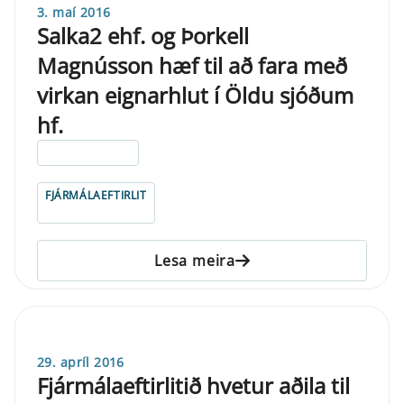
3. maí 2016
Salka2 ehf. og Þorkell
Magnússon hæf til að fara með
virkan eignarhlut í Öldu sjóðum
hf.
ELDRI EN 5 ÁRA
FJÁRMÁLAEFTIRLIT
Lesa meira
29. apríl 2016
Fjármálaeftirlitið hvetur aðila til