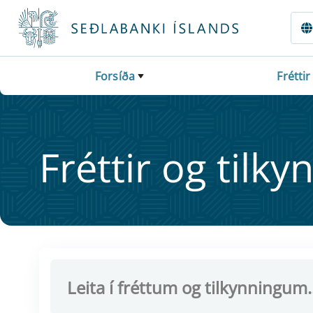
Fara beint í Meginmál
Forsíða
Fréttir
Frétt­ir og til­ky