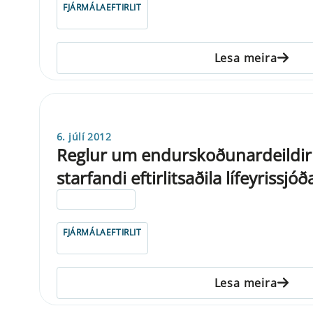
FJÁRMÁLAEFTIRLIT
Lesa meira
6. júlí 2012
Reglur um endurskoðunardeildir 
starfandi eftirlitsaðila lífeyrissj
ELDRI EN 5 ÁRA
FJÁRMÁLAEFTIRLIT
Lesa meira