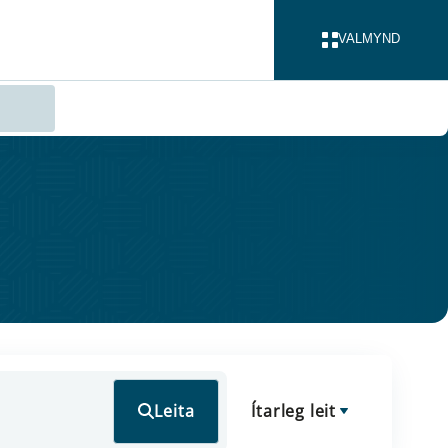
VALMYND
LOKA
Leita
Ítarleg leit