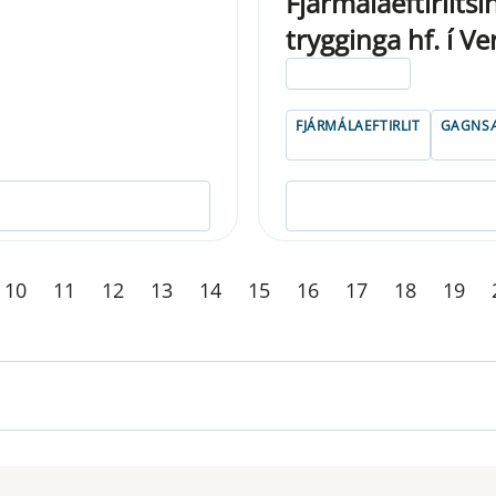
Fjármálaeftirlits
trygginga hf. í Ve
ELDRI EN 5 ÁRA
FJÁRMÁLAEFTIRLIT
GAGNSÆ
10
11
12
13
14
15
16
17
18
19