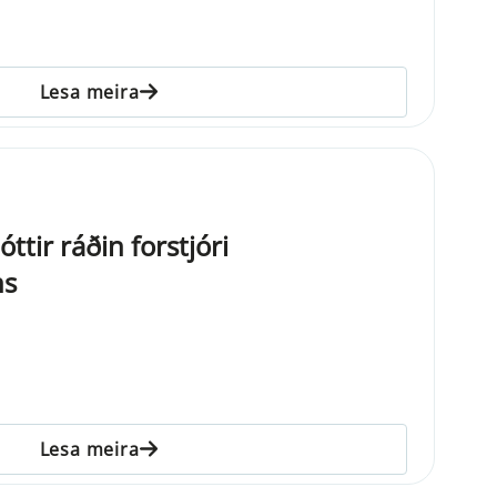
Lesa meira
tir ráðin forstjóri
ns
Lesa meira