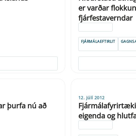
er varðar flokkun
fjárfestaverndar
ELDRI EN 5 ÁRA
FJÁRMÁLAEFTIRLIT
GAGNSÆ
12. júlí 2012
ar þurfa nú að
Fjármálafyrirtæki
eigenda og hlutfa
ELDRI EN 5 ÁRA