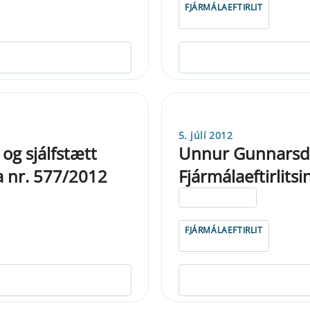
FJÁRMÁLAEFTIRLIT
5. júlí 2012
og sjálfstætt
Unnur Gunnarsdót
óða nr. 577/2012
Fjármálaeftirlitsi
ELDRI EN 5 ÁRA
FJÁRMÁLAEFTIRLIT