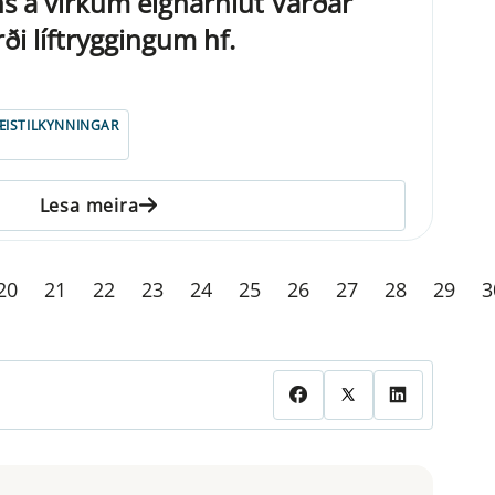
ins á virkum eignarhlut Varðar
rði líftryggingum hf.
ISTILKYNNINGAR
Lesa meira
20
21
22
23
24
25
26
27
28
29
3