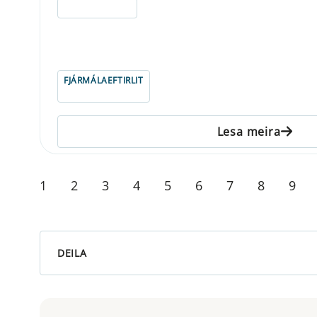
ELDRI EN 5 ÁRA
FJÁRMÁLAEFTIRLIT
Lesa meira
1
2
3
4
5
6
7
8
9
DEILA