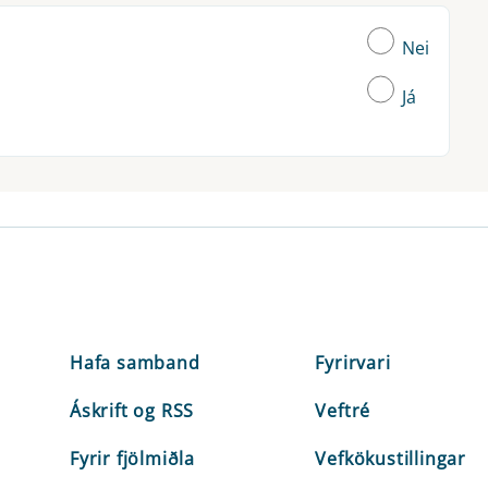
Nei
Já
Hafa samband
Fyrirvari
Áskrift og RSS
Veftré
Fyrir fjölmiðla
Vefkökustillingar