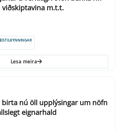
 viðskiptavina m.t.t.
ISTILKYNNINGAR
Lesa meira
 birta nú öll upplýsingar um nöfn
llslegt eignarhald