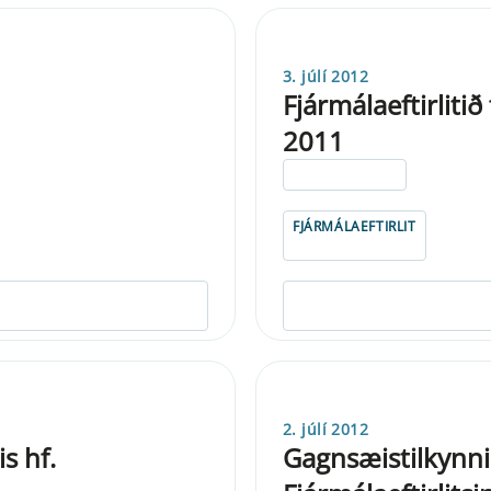
3. júlí 2012
Fjármálaeftirlitið
2011
ELDRI EN 5 ÁRA
FJÁRMÁLAEFTIRLIT
2. júlí 2012
s hf.
Gagnsæistilkynni