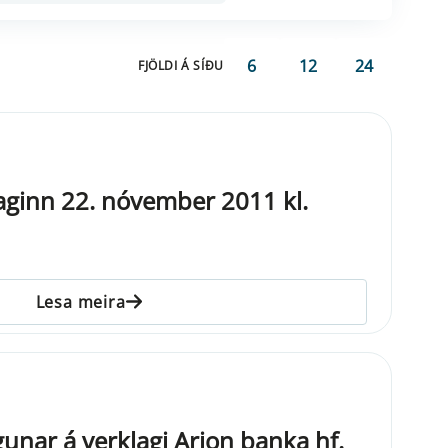
6
12
24
FJÖLDI Á SÍÐU
aginn 22. nóvember 2011 kl.
Lesa meira
unar á verklagi Arion banka hf.