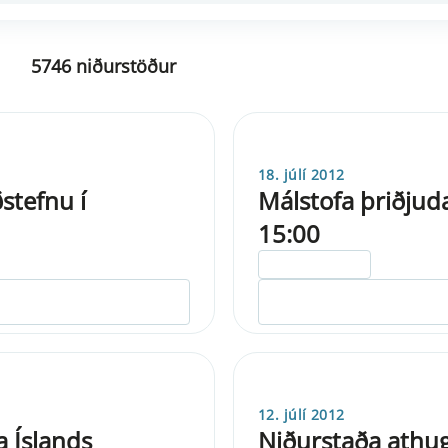
5746 niðurstöður
18. júlí 2012
tefnu í
Málstofa þriðjud
15:00
ELDRI EN 5 ÁRA
12. júlí 2012
 Íslands
Niðurstaða athug