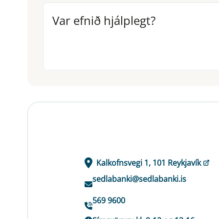
Var efnið hjálplegt?
Var efnið hjálplegt?
Kalkofnsvegi 1, 101 Reykjavík
sedlabanki@sedlabanki.is
569 9600