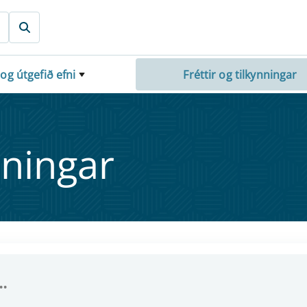
 og útgefið efni
Fréttir og tilkynningar
nn­ing­ar