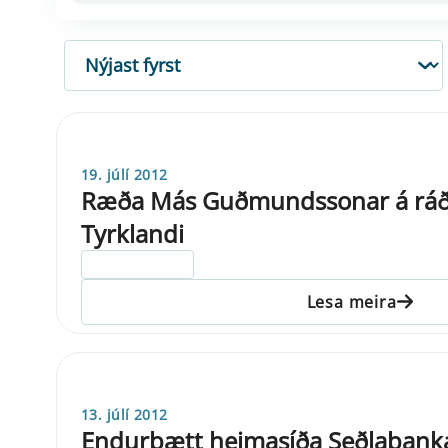
RÖÐUN
19. júlí 2012
Ræða Más Guðmundssonar á ráðs
Tyrklandi
ELDRI EN 5 ÁRA
Lesa meira
13. júlí 2012
Endurbætt heimasíða Seðlabanka