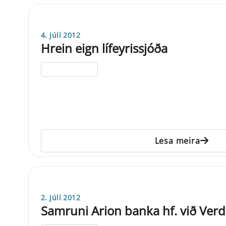
4. júlí 2012
Hrein eign lífeyrissjóða
ELDRI EN 5 ÁRA
Lesa meira
2. júlí 2012
Samruni Arion banka hf. við Verdi