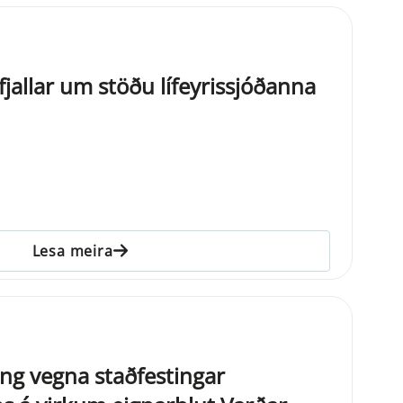
 fjallar um stöðu lífeyrissjóðanna
Lesa meira
ng vegna staðfestingar