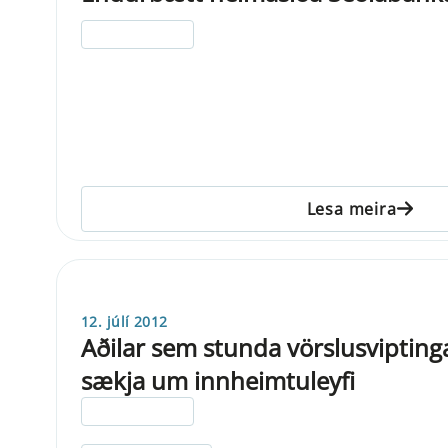
ELDRI EN 5 ÁRA
Lesa meira
12. júlí 2012
Aðilar sem stunda vörslusvipting
sækja um innheimtuleyfi
ELDRI EN 5 ÁRA