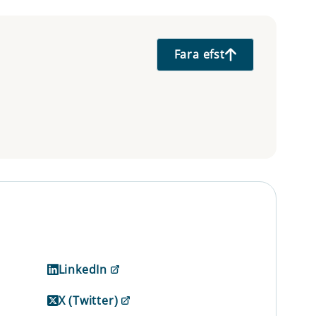
Fara efst
LinkedIn
X (Twitter)