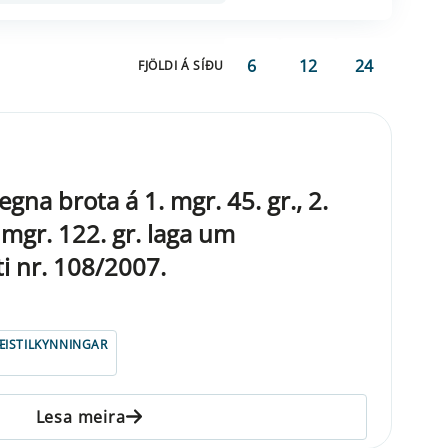
6
12
24
FJÖLDI Á SÍÐU
egna brota á 1. mgr. 45. gr., 2.
. mgr. 122. gr. laga um
i nr. 108/2007.
ISTILKYNNINGAR
Lesa meira