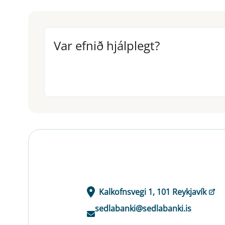
Var efnið hjálplegt?
Var efnið hjálplegt?
Kalkofnsvegi 1, 101 Reykjavík
sedlabanki@sedlabanki.is