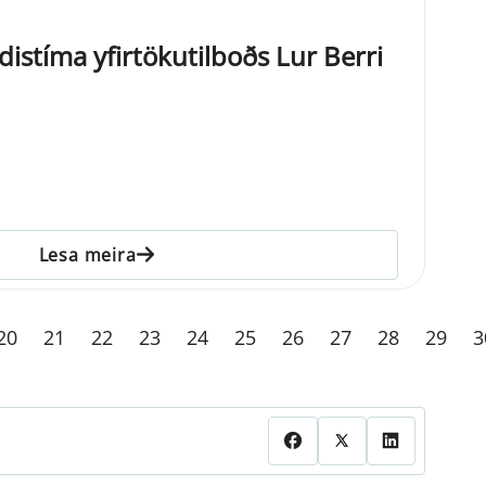
distíma yfirtökutilboðs Lur Berri
Lesa meira
20
21
22
23
24
25
26
27
28
29
3