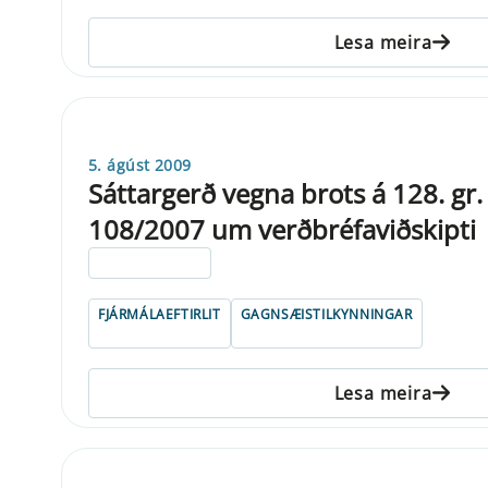
Lesa meira
5. ágúst 2009
Sáttargerð vegna brots á 128. gr. 
108/2007 um verðbréfaviðskipti
ELDRI EN 5 ÁRA
FJÁRMÁLAEFTIRLIT
GAGNSÆISTILKYNNINGAR
Lesa meira