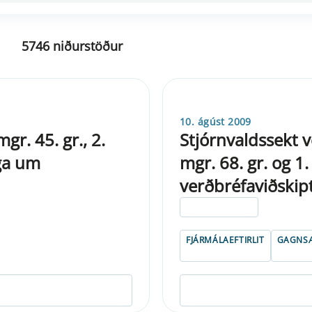
5746 niðurstöður
10. ágúst 2009
gr. 45. gr., 2.
Stjórnvaldssekt v
aga um
mgr. 68. gr. og 1
verðbréfaviðskipt
ELDRI EN 5 ÁRA
FJÁRMÁLAEFTIRLIT
GAGNSÆ