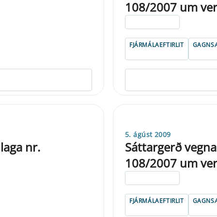
108/2007 um verð
ELDRI EN 5 ÁRA
FJÁRMÁLAEFTIRLIT
GAGNSÆ
5. ágúst 2009
laga nr.
Sáttargerð vegna 
108/2007 um verð
ELDRI EN 5 ÁRA
FJÁRMÁLAEFTIRLIT
GAGNSÆ