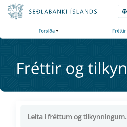
Fara beint í Meginmál
Forsíða
Fréttir
Frétt­ir og til­ky