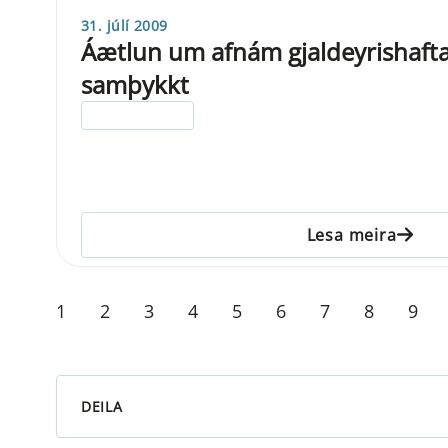
31. júlí 2009
Áætlun um afnám gjaldeyrishafta
samþykkt
ELDRI EN 5 ÁRA
Lesa meira
1
2
3
4
5
6
7
8
9
DEILA