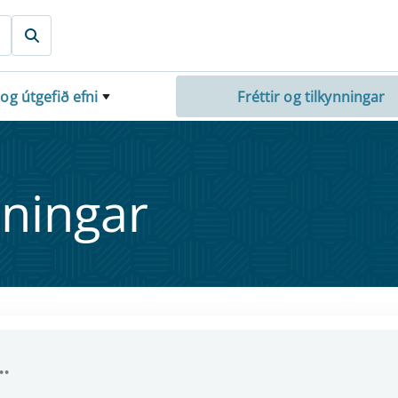
 og útgefið efni
Fréttir og tilkynningar
nn­ing­ar