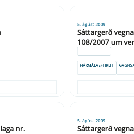
5. ágúst 2009
a
Sáttargerð vegna 
108/2007 um verð
ELDRI EN 5 ÁRA
FJÁRMÁLAEFTIRLIT
GAGNSÆ
5. ágúst 2009
laga nr.
Sáttargerð vegna 