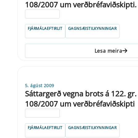
108/2007 um verðbréfaviðskipti.
ELDRI EN 5 ÁRA
FJÁRMÁLAEFTIRLIT
GAGNSÆISTILKYNNINGAR
Lesa meira
5. ágúst 2009
Sáttargerð vegna brots á 122. gr. 
108/2007 um verðbréfaviðskipti
ELDRI EN 5 ÁRA
FJÁRMÁLAEFTIRLIT
GAGNSÆISTILKYNNINGAR