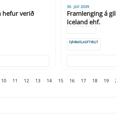
30. júlí 2009
 hefur verið
Framlenging á gil
Iceland ehf.
ELDRI EN 5 ÁRA
FJÁRMÁLAEFTIRLIT
10
11
12
13
14
15
16
17
18
19