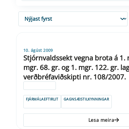
RÖÐUN
10. ágúst 2009
Stjórnvaldssekt vegna brota á 1. m
mgr. 68. gr. og 1. mgr. 122. gr. l
verðbréfaviðskipti nr. 108/2007.
ELDRI EN 5 ÁRA
FJÁRMÁLAEFTIRLIT
GAGNSÆISTILKYNNINGAR
Lesa meira