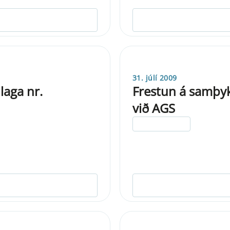
31. júlí 2009
laga nr.
Frestun á samþyk
við AGS
ELDRI EN 5 ÁRA