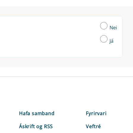
Nei
Já
Hafa samband
Fyrirvari
Áskrift og RSS
Veftré