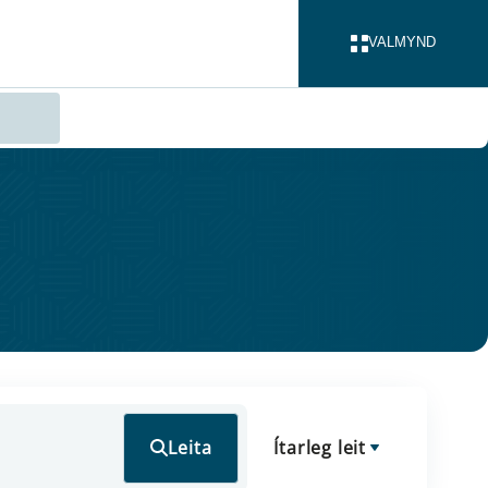
VALMYND
LOKA
Leita
Ítarleg leit