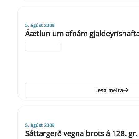
5. ágúst 2009
Áætlun um afnám gjaldeyrishaft
ELDRI EN 5 ÁRA
Lesa meira
5. ágúst 2009
Sáttargerð vegna brots á 128. gr. 