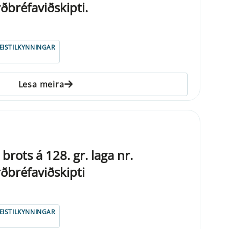
bréfaviðskipti.
ISTILKYNNINGAR
Lesa meira
brots á 128. gr. laga nr.
bréfaviðskipti
ISTILKYNNINGAR