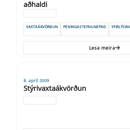
aðhaldi
ELDRI EN 5 ÁRA
VAXTAÁKVÖRÐUN
PENINGASTEFNUNEFND
YFIRLÝSIN
Lesa meira
8. apríl 2009
Stýrivaxtaákvörðun
ELDRI EN 5 ÁRA