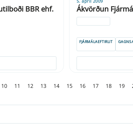
5. apríl 2009
utilboði BBR ehf.
Ákvörðun Fjármála
ELDRI EN 5 ÁRA
FJÁRMÁLAEFTIRLIT
GAGNSÆ
10
11
12
13
14
15
16
17
18
19