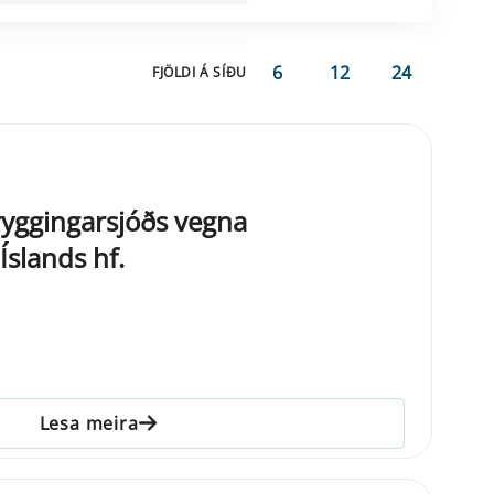
6
12
24
FJÖLDI Á SÍÐU
ryggingarsjóðs vegna
Íslands hf.
Lesa meira