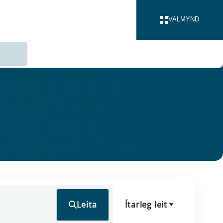
VALMYND
LOKA
Leita
Ítarleg leit