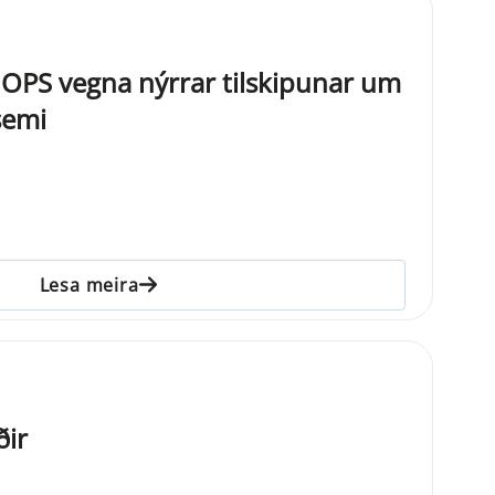
OPS vegna nýrrar tilskipunar um
semi
Lesa meira
ðir