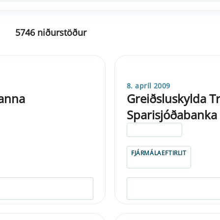
5746 niðurstöður
8. apríl 2009
kanna
Greiðsluskylda T
Sparisjóðabanka 
ELDRI EN 5 ÁRA
FJÁRMÁLAEFTIRLIT