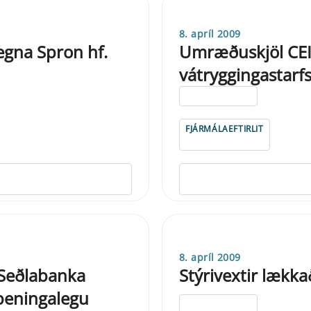
8. apríl 2009
egna Spron hf.
Umræðuskjöl CEI
vátryggingastarf
ELDRI EN 5 ÁRA
FJÁRMÁLAEFTIRLIT
8. apríl 2009
 Seðlabanka
Stýrivextir lækka
 peningalegu
ELDRI EN 5 ÁRA