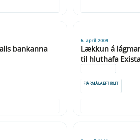
6. apríl 2009
 falls bankanna
Lækkun á lágmarks
til hluthafa Exista
ELDRI EN 5 ÁRA
FJÁRMÁLAEFTIRLIT