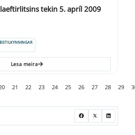
eftirlitsins tekin 5. apríl 2009
ISTILKYNNINGAR
Lesa meira
20
21
22
23
24
25
26
27
28
29
3