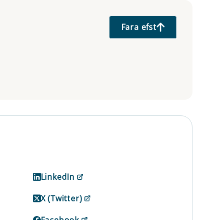
Fara efst
LinkedIn
X (Twitter)
Facebook