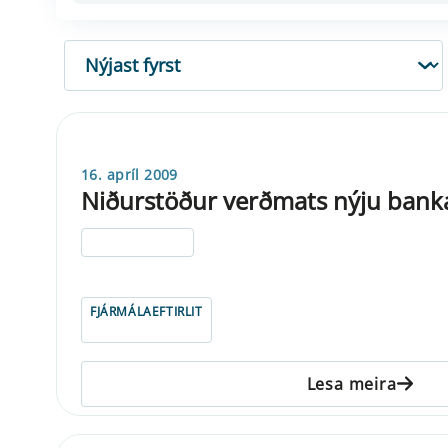
RÖÐUN
16. apríl 2009
Niðurstöður verðmats nýju ban
ELDRI EN 5 ÁRA
FJÁRMÁLAEFTIRLIT
Lesa meira