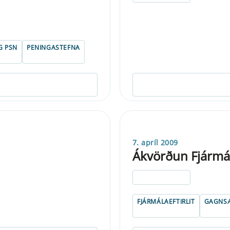
G PSN
PENINGASTEFNA
7. apríl 2009
Ákvörðun Fjármála
ELDRI EN 5 ÁRA
FJÁRMÁLAEFTIRLIT
GAGNSÆ