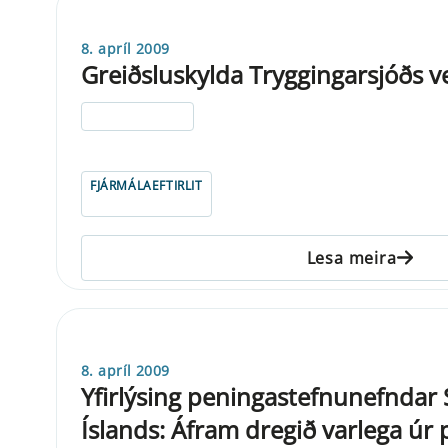
8. apríl 2009
Greiðsluskylda Tryggingarsjóðs v
ELDRI EN 5 ÁRA
FJÁRMÁLAEFTIRLIT
Lesa meira
8. apríl 2009
Yfirlýsing peningastefnunefndar
Íslands: Áfram dregið varlega úr