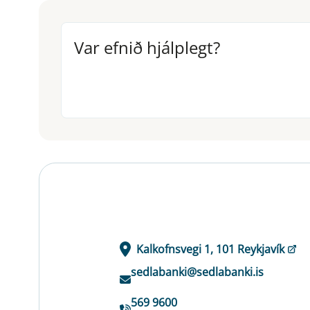
Var efnið hjálplegt?
Var efnið hjálplegt?
Kalkofnsvegi 1, 101 Reykjavík
sedlabanki@sedlabanki.is
569 9600