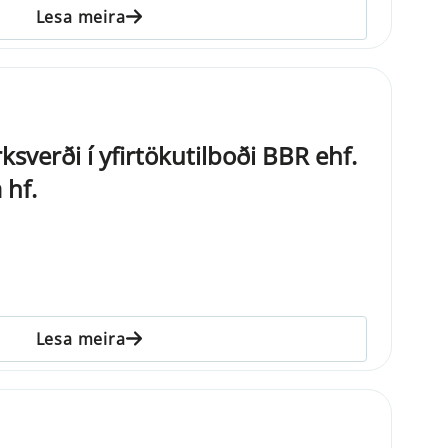
Lesa meira
verði í yfirtökutilboði BBR ehf.
 hf.
Lesa meira