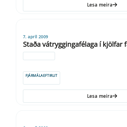
Lesa meira
7. apríl 2009
Staða vátryggingafélaga í kjölfar
ELDRI EN 5 ÁRA
FJÁRMÁLAEFTIRLIT
Lesa meira