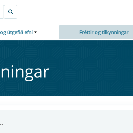
 og útgefið efni
Fréttir og tilkynningar
nn­ing­ar