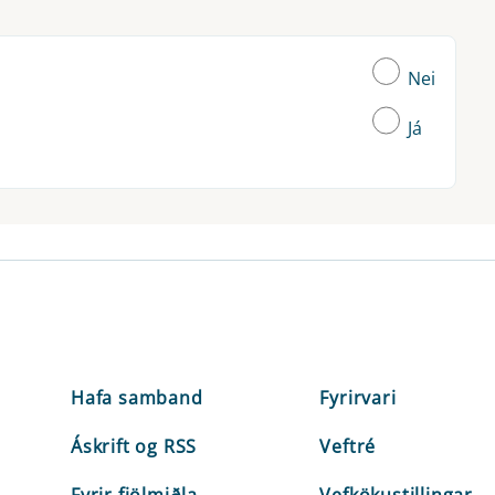
Nei
Já
Hafa samband
Fyrirvari
Áskrift og RSS
Veftré
Fyrir fjölmiðla
Vefkökustillingar