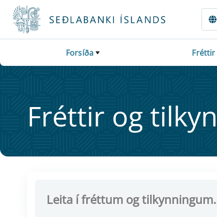
Fara beint í Meginmál
Forsíða
Fréttir
Frétt­ir og til­ky