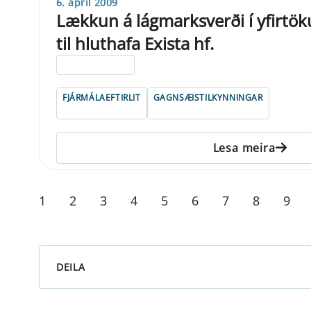
6. apríl 2009
Lækkun á lágmarksverði í yfirtök
til hluthafa Exista hf.
ELDRI EN 5 ÁRA
FJÁRMÁLAEFTIRLIT
GAGNSÆISTILKYNNINGAR
Lesa meira
1
2
3
4
5
6
7
8
9
DEILA