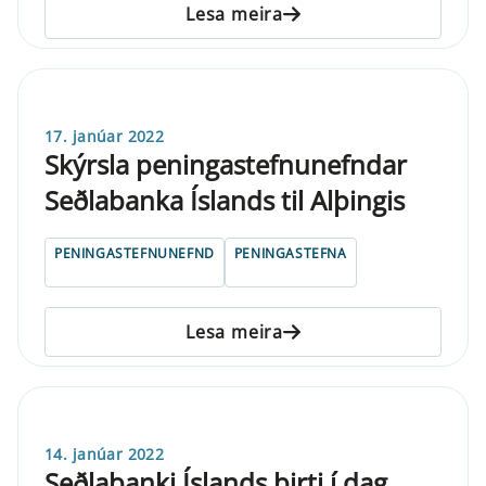
Lesa meira
17. janúar 2022
Skýrsla peningastefnunefndar
Seðlabanka Íslands til Alþingis
PENINGASTEFNUNEFND
PENINGASTEFNA
Lesa meira
14. janúar 2022
Seðlabanki Íslands birti í dag