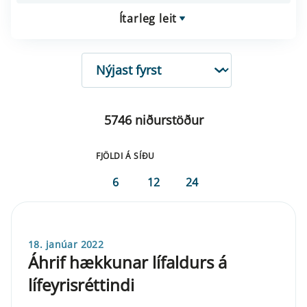
Ítarleg leit
RÖÐUN
5746 niðurstöður
FJÖLDI Á SÍÐU
6
12
24
18. janúar 2022
Áhrif hækkunar lífaldurs á
lífeyrisréttindi