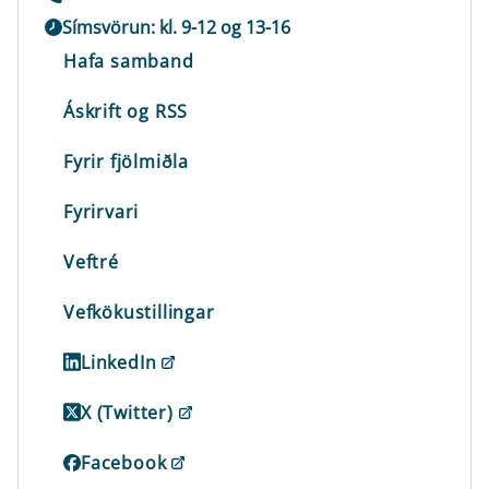
Símsvörun: kl. 9-12 og 13-16
Hafa samband
Áskrift og RSS
Fyrir fjölmiðla
Fyrirvari
Veftré
Vefkökustillingar
LinkedIn
X (Twitter)
Facebook