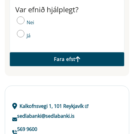
Var efnið hjálplegt?
Var efnið hjálplegt?
Nei
Já
Fara efst
Kalkofnsvegi 1, 101 Reykjavík
sedlabanki@sedlabanki.is
569 9600