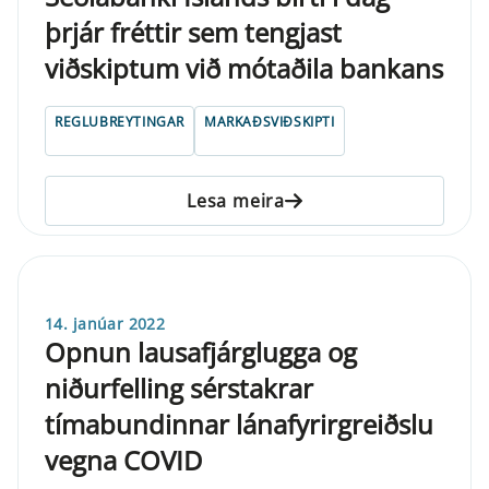
þrjár fréttir sem tengjast
viðskiptum við mótaðila bankans
REGLUBREYTINGAR
MARKAÐSVIÐSKIPTI
Lesa meira
14. janúar 2022
Opnun lausafjárglugga og
niðurfelling sérstakrar
tímabundinnar lánafyrirgreiðslu
vegna COVID