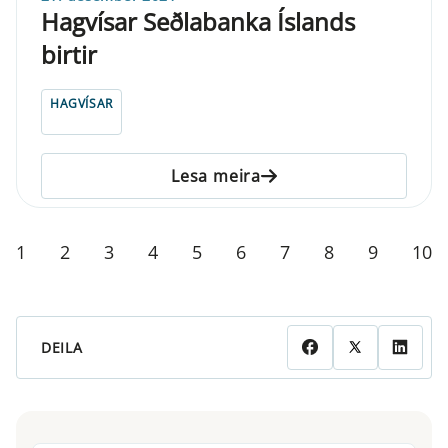
Hagvísar Seðlabanka Íslands
birtir
HAGVÍSAR
Lesa meira
1
2
3
4
5
6
7
8
9
10
DEILA