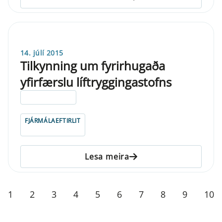
14. júlí 2015
Tilkynning um fyrirhugaða
yfirfærslu líftryggingastofns
ELDRI EN 5 ÁRA
FJÁRMÁLAEFTIRLIT
Lesa meira
1
2
3
4
5
6
7
8
9
10