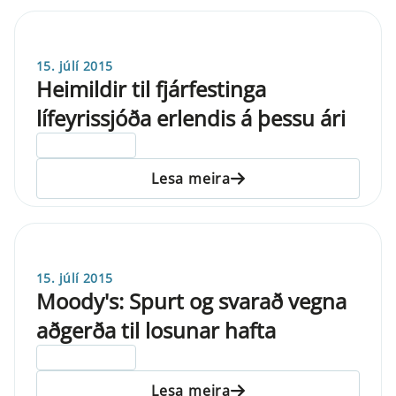
15. júlí 2015
Heimildir til fjárfestinga
lífeyrissjóða erlendis á þessu ári
ELDRI EN 5 ÁRA
Lesa meira
15. júlí 2015
Moody's: Spurt og svarað vegna
aðgerða til losunar hafta
ELDRI EN 5 ÁRA
Lesa meira