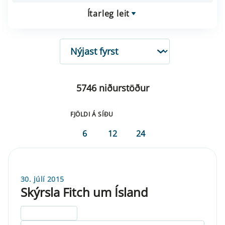
Ítarleg leit
RÖÐUN
5746 niðurstöður
FJÖLDI Á SÍÐU
6
12
24
30. júlí 2015
Skýrsla Fitch um Ísland
ELDRI EN 5 ÁRA