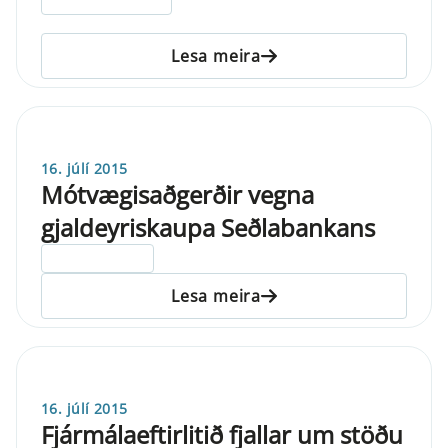
Lesa meira
16. júlí 2015
Mótvægisaðgerðir vegna
gjaldeyriskaupa Seðlabankans
ELDRI EN 5 ÁRA
Lesa meira
16. júlí 2015
Fjármálaeftirlitið fjallar um stöðu