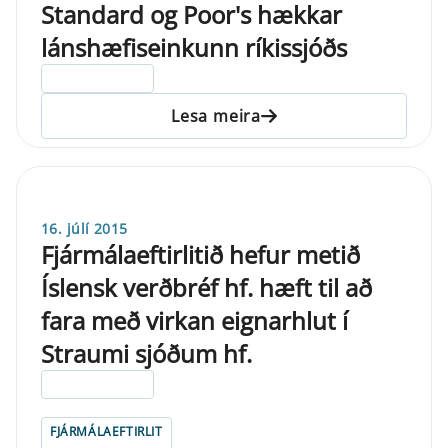
Standard og Poor's hækkar
lánshæfiseinkunn ríkissjóðs
ELDRI EN 5 ÁRA
Lesa meira
16. júlí 2015
Fjármálaeftirlitið hefur metið
Íslensk verðbréf hf. hæft til að
fara með virkan eignarhlut í
Straumi sjóðum hf.
ELDRI EN 5 ÁRA
FJÁRMÁLAEFTIRLIT