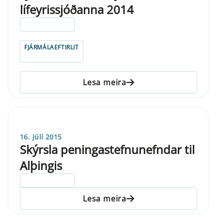
lífeyrissjóðanna 2014
ELDRI EN 5 ÁRA
FJÁRMÁLAEFTIRLIT
Lesa meira
16. júlí 2015
Skýrsla peningastefnunefndar til
Alþingis
ELDRI EN 5 ÁRA
Lesa meira