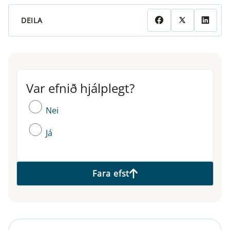
DEILA
Var efnið hjálplegt?
Var efnið hjálplegt?
Nei
Já
Fara efst