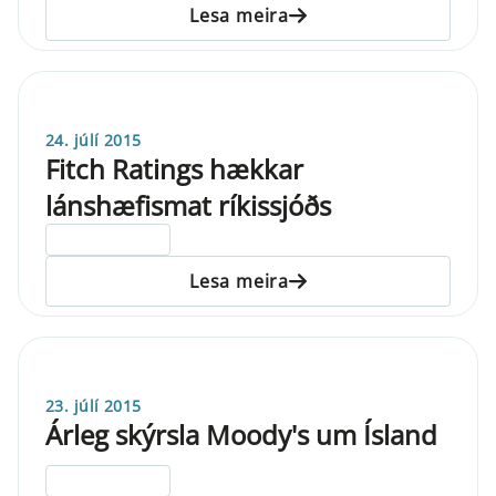
Lesa meira
24. júlí 2015
Fitch Ratings hækkar
lánshæfismat ríkissjóðs
ELDRI EN 5 ÁRA
Lesa meira
23. júlí 2015
Árleg skýrsla Moody's um Ísland
ELDRI EN 5 ÁRA