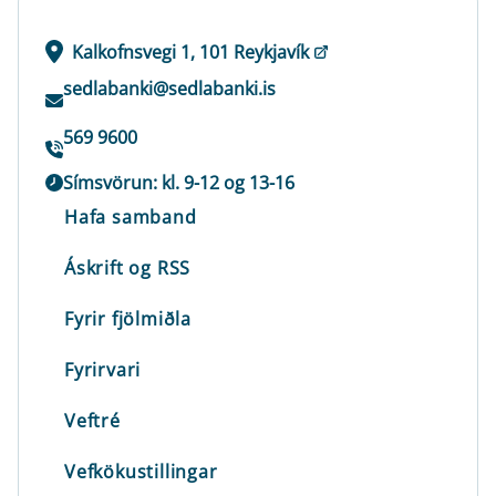
Kalkofnsvegi 1, 101 Reykjavík
sedlabanki@sedlabanki.is
569 9600
Símsvörun: kl. 9-12 og 13-16
Hafa samband
Áskrift og RSS
Fyrir fjölmiðla
Fyrirvari
Veftré
Vefkökustillingar