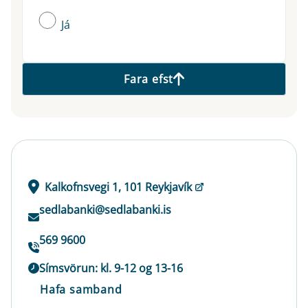
Já
Fara efst
Kalkofnsvegi 1, 101 Reykjavík
sedlabanki@sedlabanki.is
569 9600
Símsvörun: kl. 9-12 og 13-16
Hafa samband