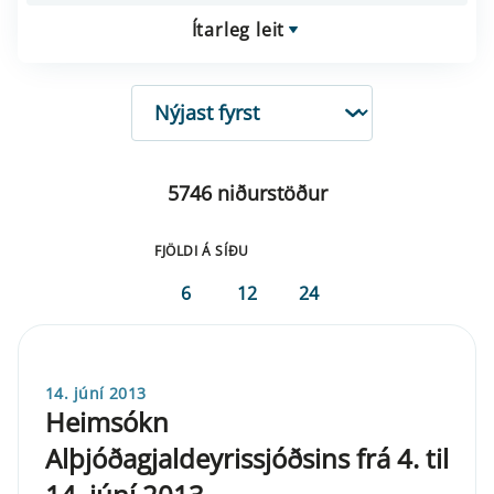
Ítarleg leit
RÖÐUN
5746 niðurstöður
FJÖLDI Á SÍÐU
6
12
24
14. júní 2013
Heimsókn
Alþjóðagjaldeyrissjóðsins frá 4. til