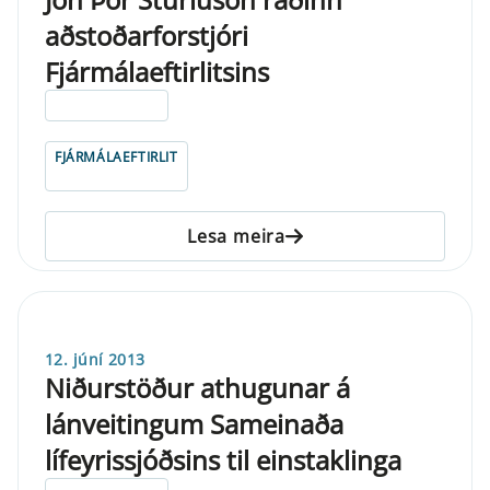
aðstoðarforstjóri
Fjármálaeftirlitsins
ELDRI EN 5 ÁRA
FJÁRMÁLAEFTIRLIT
Lesa meira
12. júní 2013
Niðurstöður athugunar á
lánveitingum Sameinaða
lífeyrissjóðsins til einstaklinga