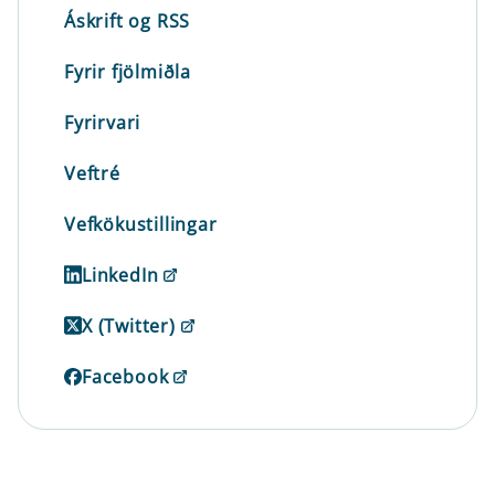
Áskrift og RSS
Fyrir fjölmiðla
Fyrirvari
Veftré
Vefkökustillingar
LinkedIn
X (Twitter)
Facebook