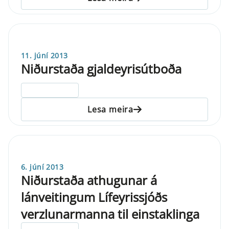
11. júní 2013
Niðurstaða gjaldeyrisútboða
ELDRI EN 5 ÁRA
Lesa meira
6. júní 2013
Niðurstaða athugunar á
lánveitingum Lífeyrissjóðs
verzlunarmanna til einstaklinga