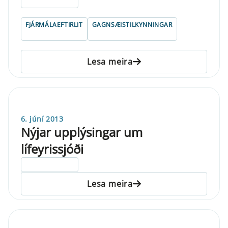
ELDRI EN 5 ÁRA
FJÁRMÁLAEFTIRLIT
GAGNSÆISTILKYNNINGAR
Lesa meira
6. júní 2013
Nýjar upplýsingar um
lífeyrissjóði
ELDRI EN 5 ÁRA
Lesa meira