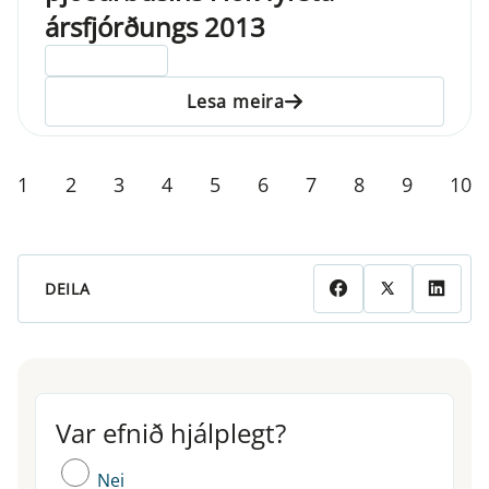
ársfjórðungs 2013
ELDRI EN 5 ÁRA
Lesa meira
1
2
3
4
5
6
7
8
9
10
DEILA
Var efnið hjálplegt?
Var efnið hjálplegt?
Nei