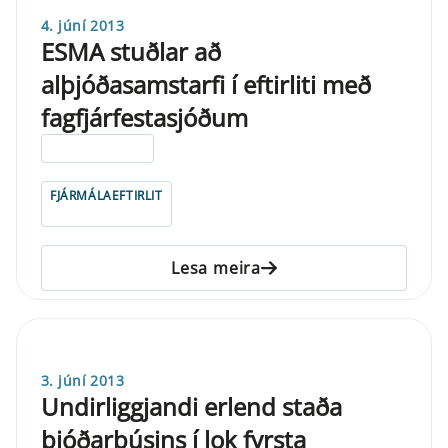
4. júní 2013
ESMA stuðlar að
alþjóðasamstarfi í eftirliti með
fagfjárfestasjóðum
ELDRI EN 5 ÁRA
FJÁRMÁLAEFTIRLIT
Lesa meira
3. júní 2013
Undirliggjandi erlend staða
þjóðarbúsins í lok fyrsta