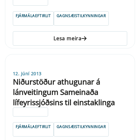
ELDRI EN 5 ÁRA
FJÁRMÁLAEFTIRLIT
GAGNSÆISTILKYNNINGAR
Lesa meira
12. júní 2013
Niðurstöður athugunar á
lánveitingum Sameinaða
lífeyrissjóðsins til einstaklinga
ELDRI EN 5 ÁRA
FJÁRMÁLAEFTIRLIT
GAGNSÆISTILKYNNINGAR