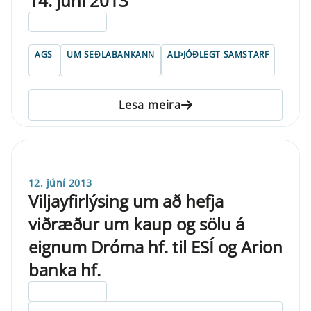
14. júní 2013
ELDRI EN 5 ÁRA
AGS
UM SEÐLABANKANN
ALÞJÓÐLEGT SAMSTARF
Lesa meira
12. júní 2013
Viljayfirlýsing um að hefja
viðræður um kaup og sölu á
eignum Dróma hf. til ESÍ og Arion
banka hf.
ELDRI EN 5 ÁRA