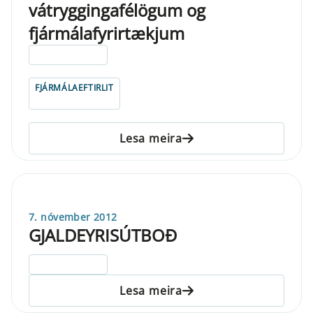
vátryggingafélögum og
fjármálafyrirtækjum
ELDRI EN 5 ÁRA
FJÁRMÁLAEFTIRLIT
Lesa meira
7. nóvember 2012
GJALDEYRISÚTBOÐ
ELDRI EN 5 ÁRA
Lesa meira