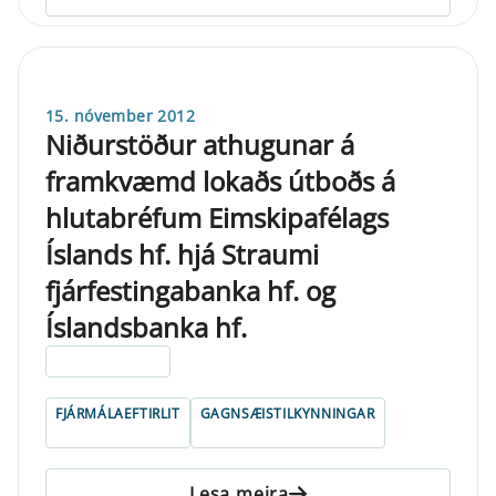
15. nóvember 2012
Niðurstöður athugunar á
framkvæmd lokaðs útboðs á
hlutabréfum Eimskipafélags
Íslands hf. hjá Straumi
fjárfestingabanka hf. og
Íslandsbanka hf.
ELDRI EN 5 ÁRA
FJÁRMÁLAEFTIRLIT
GAGNSÆISTILKYNNINGAR
Lesa meira