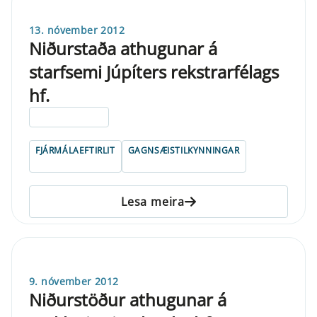
13. nóvember 2012
Niðurstaða athugunar á
starfsemi Júpíters rekstrarfélags
hf.
ELDRI EN 5 ÁRA
FJÁRMÁLAEFTIRLIT
GAGNSÆISTILKYNNINGAR
Lesa meira
9. nóvember 2012
Niðurstöður athugunar á