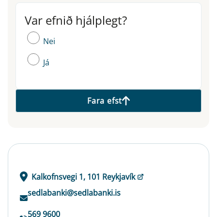
Var efnið hjálplegt?
Var efnið hjálplegt?
Nei
Já
Fara efst
Kalkofnsvegi 1, 101 Reykjavík
sedlabanki@sedlabanki.is
569 9600