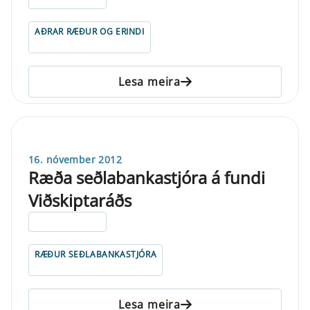
AÐRAR RÆÐUR OG ERINDI
Lesa meira
16. nóvember 2012
Ræða seðlabankastjóra á fundi
Viðskiptaráðs
ELDRI EN 5 ÁRA
RÆÐUR SEÐLABANKASTJÓRA
Lesa meira