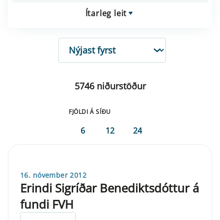
Ítarleg leit
RÖÐUN
5746 niðurstöður
FJÖLDI Á SÍÐU
6
12
24
16. nóvember 2012
Erindi Sigríðar Benediktsdóttur á
fundi FVH
ELDRI EN 5 ÁRA