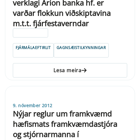
verklagi Arion banka hf. er
varðar flokkun viðskiptavina
m.t.t. fjárfestaverndar
ELDRI EN 5 ÁRA
FJÁRMÁLAEFTIRLIT
GAGNSÆISTILKYNNINGAR
Lesa meira
9. nóvember 2012
Nýjar reglur um framkvæmd
hæfismats framkvæmdastjóra
og stjórnarmanna í