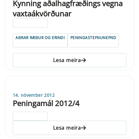
Kynning aðalhagfræðings vegna
vaxtaákvörðunar
ELDRI EN 5 ÁRA
AÐRAR RÆÐUR OG ERINDI
PENINGASTEFNUNEFND
Lesa meira
14. nóvember 2012
Peningamál 2012/4
ELDRI EN 5 ÁRA
Lesa meira