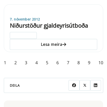
7. nóvember 2012
Niðurstöður gjaldeyrisútboða
ELDRI EN 5 ÁRA
Lesa meira
1
2
3
4
5
6
7
8
9
10
DEILA