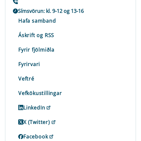
Símsvörun: kl. 9-12 og 13-16
Hafa samband
Áskrift og RSS
Fyrir fjölmiðla
Fyrirvari
Veftré
Vefkökustillingar
LinkedIn
X (Twitter)
Facebook