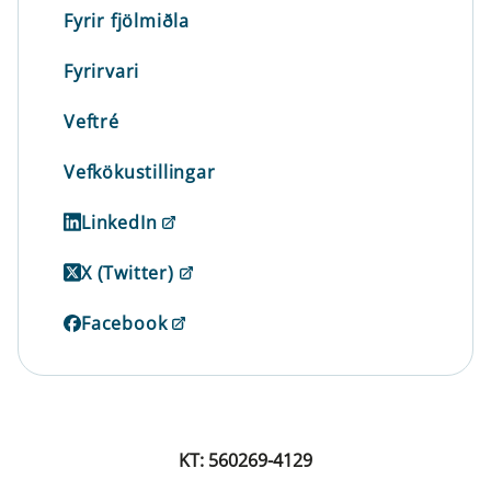
Fyrir fjölmiðla
Fyrirvari
Veftré
Vefkökustillingar
LinkedIn
X (Twitter)
Facebook
KT: 560269-4129