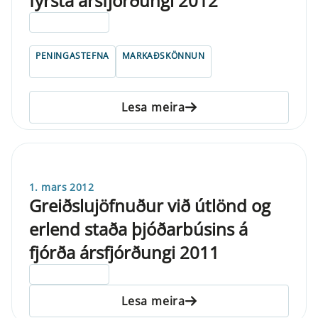
fyrsta ársfjórðungi 2012
ELDRI EN 5 ÁRA
PENINGASTEFNA
MARKAÐSKÖNNUN
Lesa meira
1. mars 2012
Greiðslujöfnuður við útlönd og
erlend staða þjóðarbúsins á
fjórða ársfjórðungi 2011
ELDRI EN 5 ÁRA
Lesa meira