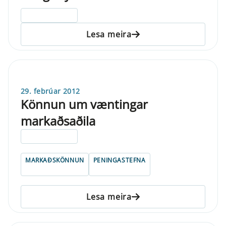
ELDRI EN 5 ÁRA
Lesa meira
29. febrúar 2012
Könnun um væntingar
markaðsaðila
ELDRI EN 5 ÁRA
MARKAÐSKÖNNUN
PENINGASTEFNA
Lesa meira