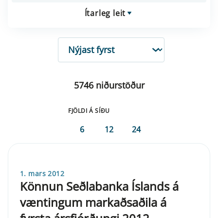
Ítarleg leit
RÖÐUN
5746 niðurstöður
FJÖLDI Á SÍÐU
6
12
24
1. mars 2012
Könnun Seðlabanka Íslands á
væntingum markaðsaðila á