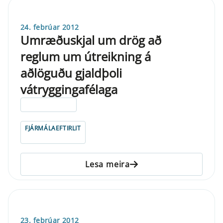
24. febrúar 2012
Umræðuskjal um drög að
reglum um útreikning á
aðlöguðu gjaldþoli
vátryggingafélaga
ELDRI EN 5 ÁRA
FJÁRMÁLAEFTIRLIT
Lesa meira
23. febrúar 2012