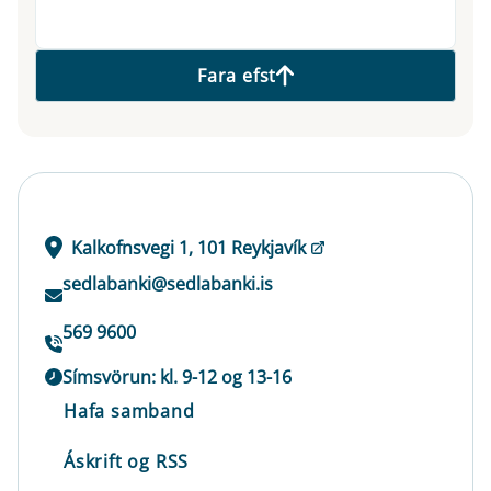
Fara efst
Kalkofnsvegi 1, 101 Reykjavík
sedlabanki@sedlabanki.is
569 9600
Símsvörun: kl. 9-12 og 13-16
Hafa samband
Áskrift og RSS