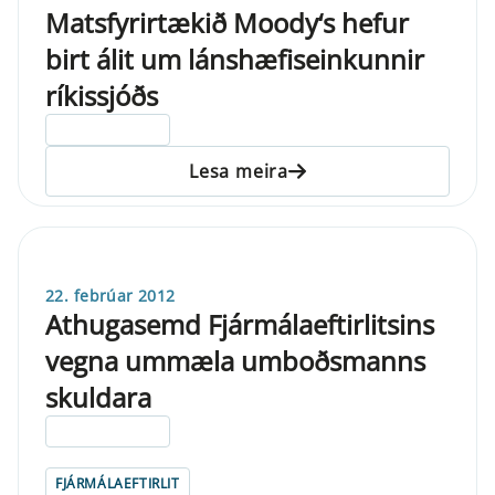
Matsfyrirtækið Moody‘s hefur
birt álit um lánshæfiseinkunnir
ríkissjóðs
ELDRI EN 5 ÁRA
Lesa meira
22. febrúar 2012
Athugasemd Fjármálaeftirlitsins
vegna ummæla umboðsmanns
skuldara
ELDRI EN 5 ÁRA
FJÁRMÁLAEFTIRLIT