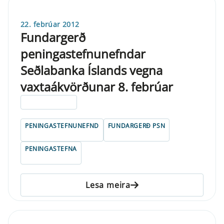
22. febrúar 2012
Fundargerð
peningastefnunefndar
Seðlabanka Íslands vegna
vaxtaákvörðunar 8. febrúar
ELDRI EN 5 ÁRA
PENINGASTEFNUNEFND
FUNDARGERÐ PSN
PENINGASTEFNA
Lesa meira