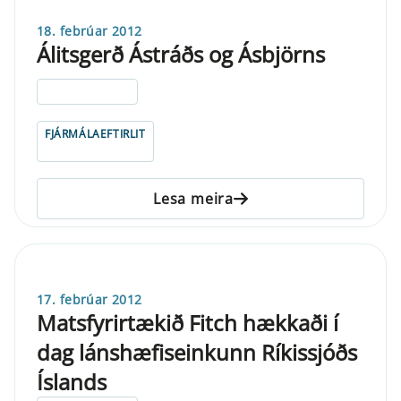
18. febrúar 2012
Álitsgerð Ástráðs og Ásbjörns
ELDRI EN 5 ÁRA
FJÁRMÁLAEFTIRLIT
Lesa meira
17. febrúar 2012
Matsfyrirtækið Fitch hækkaði í
dag lánshæfiseinkunn Ríkissjóðs
Íslands