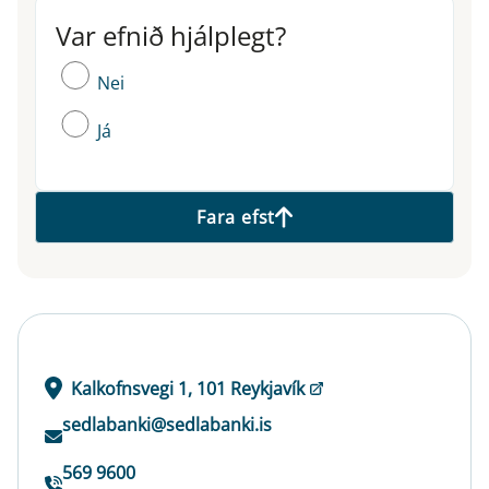
Var efnið hjálplegt?
Var efnið hjálplegt?
Nei
Já
Fara efst
Kalkofnsvegi 1, 101 Reykjavík
sedlabanki@sedlabanki.is
569 9600