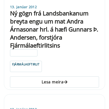
13. janúar 2012
Ný gögn frá Landsbankanum
breyta engu um mat Andra
Árnasonar hrl. á hæfi Gunnars Þ.
Andersen, forstjóra
Fjármálaeftirlitsins
ELDRI EN 5 ÁRA
FJÁRMÁLAEFTIRLIT
Lesa meira