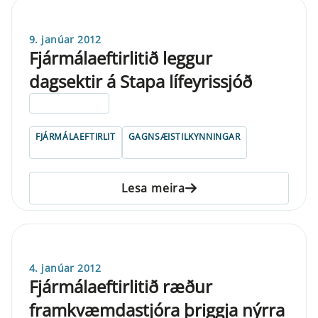
9. janúar 2012
Fjármálaeftirlitið leggur
dagsektir á Stapa lífeyrissjóð
ELDRI EN 5 ÁRA
FJÁRMÁLAEFTIRLIT
GAGNSÆISTILKYNNINGAR
Lesa meira
4. janúar 2012
Fjármálaeftirlitið ræður
framkvæmdastjóra þriggja nýrra