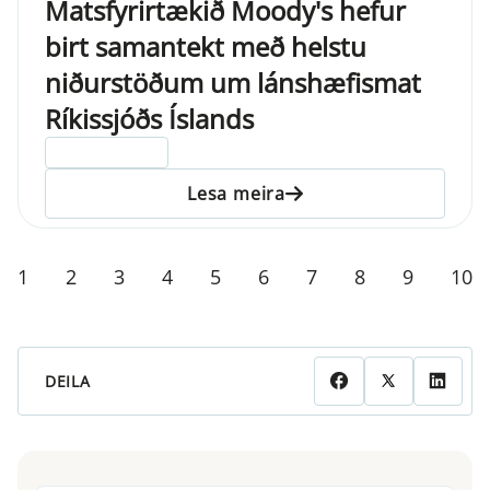
Matsfyrirtækið Moody's hefur
birt samantekt með helstu
niðurstöðum um lánshæfismat
Ríkissjóðs Íslands
ELDRI EN 5 ÁRA
Lesa meira
1
2
3
4
5
6
7
8
9
10
DEILA