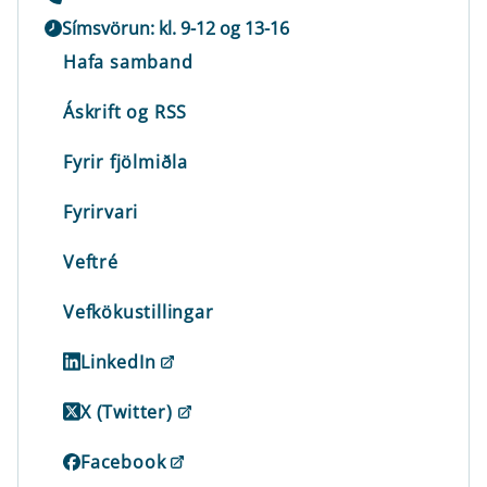
Símsvörun: kl. 9-12 og 13-16
Hafa samband
Áskrift og RSS
Fyrir fjölmiðla
Fyrirvari
Veftré
Vefkökustillingar
LinkedIn
X (Twitter)
Facebook