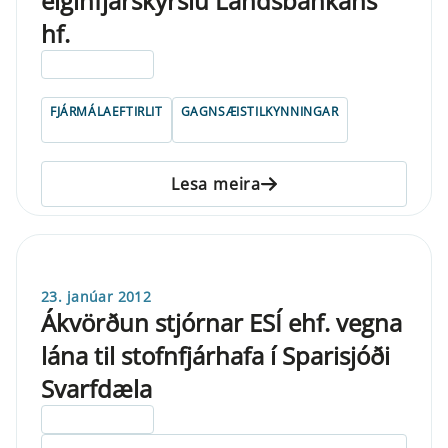
eiginfjárskýrslu Landsbankans
hf.
ELDRI EN 5 ÁRA
FJÁRMÁLAEFTIRLIT
GAGNSÆISTILKYNNINGAR
Lesa meira
23. janúar 2012
Ákvörðun stjórnar ESÍ ehf. vegna
lána til stofnfjárhafa í Sparisjóði
Svarfdæla
ELDRI EN 5 ÁRA