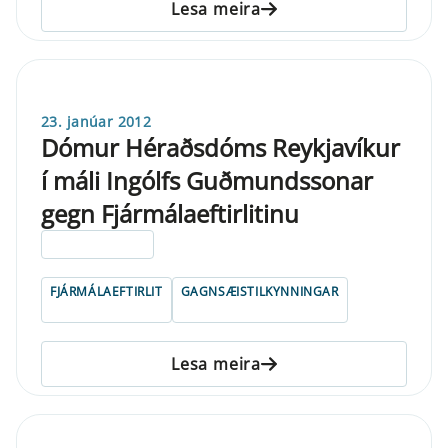
Lesa meira
23. janúar 2012
Dómur Héraðsdóms Reykjavíkur
í máli Ingólfs Guðmundssonar
gegn Fjármálaeftirlitinu
ELDRI EN 5 ÁRA
FJÁRMÁLAEFTIRLIT
GAGNSÆISTILKYNNINGAR
Lesa meira