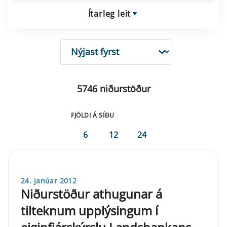
Ítarleg leit
RÖÐUN
5746 niðurstöður
FJÖLDI Á SÍÐU
6
12
24
24. janúar 2012
Niðurstöður athugunar á
tilteknum upplýsingum í