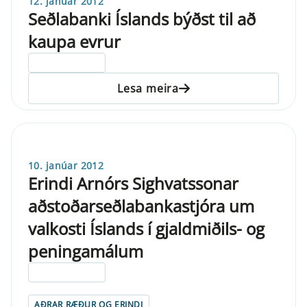
12. janúar 2012
Seðlabanki Íslands býðst til að
kaupa evrur
ELDRI EN 5 ÁRA
Lesa meira
10. janúar 2012
Erindi Arnórs Sighvatssonar
aðstoðarseðlabankastjóra um
valkosti Íslands í gjaldmiðils- og
peningamálum
ELDRI EN 5 ÁRA
AÐRAR RÆÐUR OG ERINDI