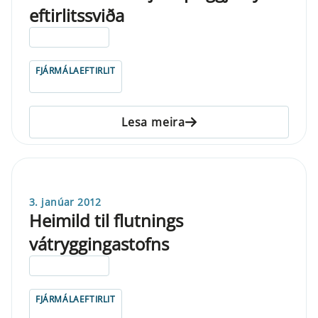
eftirlitssviða
ELDRI EN 5 ÁRA
FJÁRMÁLAEFTIRLIT
Lesa meira
3. janúar 2012
Heimild til flutnings
vátryggingastofns
ELDRI EN 5 ÁRA
FJÁRMÁLAEFTIRLIT