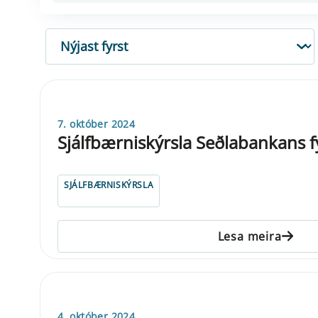
RÖÐUN
7. október 2024
Sjálfbærniskýrsla Seðlabankans f
SJÁLFBÆRNISKÝRSLA
Lesa meira
4. október 2024