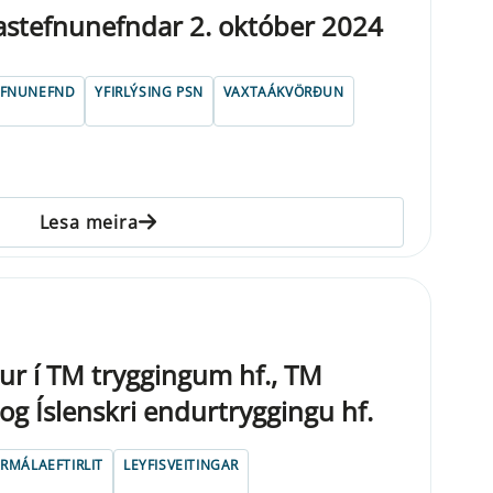
gastefnunefndar 2. október 2024
EFNUNEFND
YFIRLÝSING PSN
VAXTAÁKVÖRÐUN
Lesa meira
tur í TM tryggingum hf., TM
 og Íslenskri endurtryggingu hf.
ÁRMÁLAEFTIRLIT
LEYFISVEITINGAR