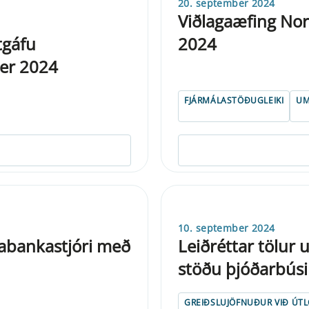
20. september 2024
Viðlagaæfing Nor
tgáfu
2024
ber 2024
FJÁRMÁLASTÖÐUGLEIKI
UM
10. september 2024
labankastjóri með
Leiðréttar tölur 
stöðu þjóðarbúsi
GREIÐSLUJÖFNUÐUR VIÐ ÚT