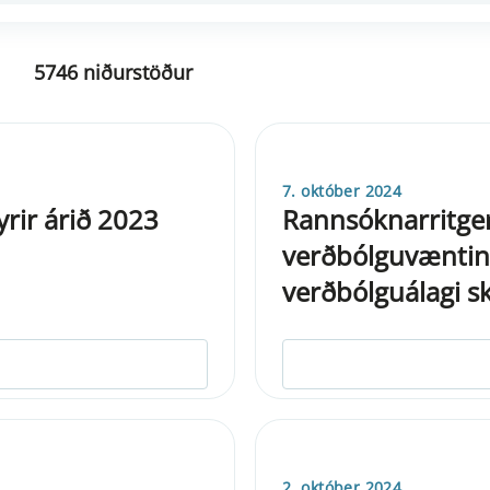
5746 niðurstöður
7. október 2024
yrir árið 2023
Rannsóknarritger
verðbólguvæntin
verðbólguálagi s
2. október 2024