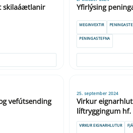
 skilaáætlanir
Yfirlýsing penin
MEGINVEXTIR
PENINGAST
PENINGASTEFNA
25. september 2024
 og vefútsending
Virkur eignarhlu
líftryggingum hf.
VIRKUR EIGNARHLUTUR
FJ