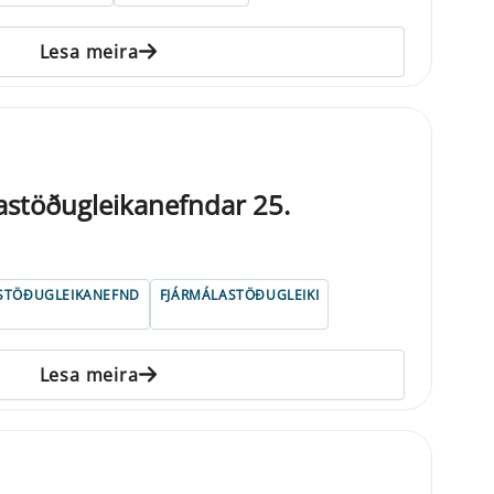
Lesa meira
lastöðugleikanefndar 25.
STÖÐUGLEIKANEFND
FJÁRMÁLASTÖÐUGLEIKI
Lesa meira