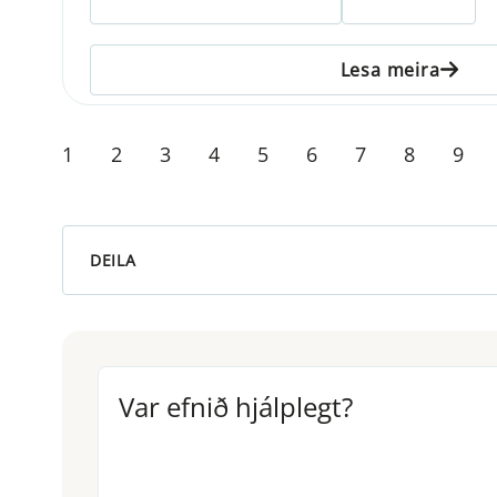
Lesa meira
1
2
3
4
5
6
7
8
9
DEILA
Var efnið hjálplegt?
Var efnið hjálplegt?