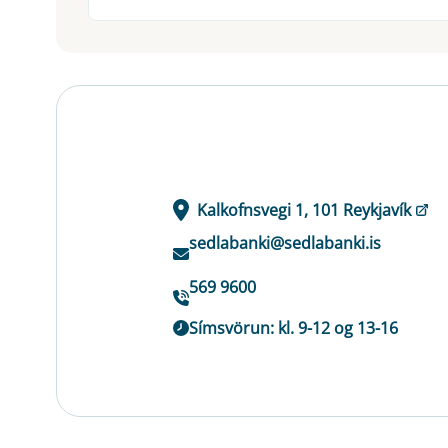
Kalkofnsvegi 1, 101 Reykjavík
sedlabanki@sedlabanki.is
569 9600
Símsvörun: kl. 9-12 og 13-16