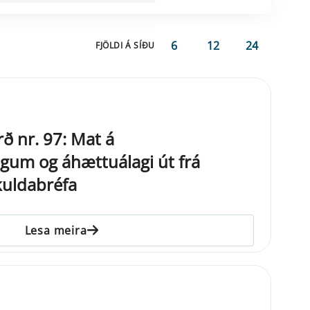
6
12
24
FJÖLDI Á SÍÐU
ð nr. 97: Mat á
gum og áhættuálagi út frá
kuldabréfa
Lesa meira