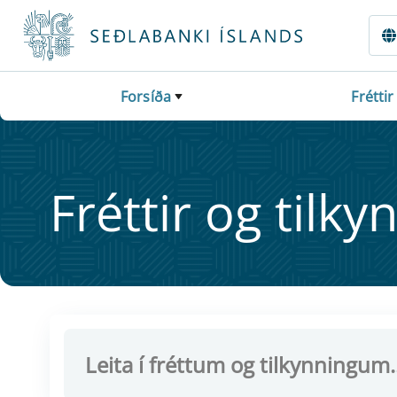
Fara beint í Meginmál
Forsíða
Fréttir
Frétt­ir og til­ky