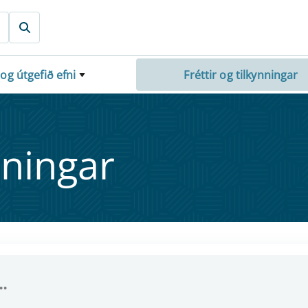
 og útgefið efni
Fréttir og tilkynningar
nn­ing­ar