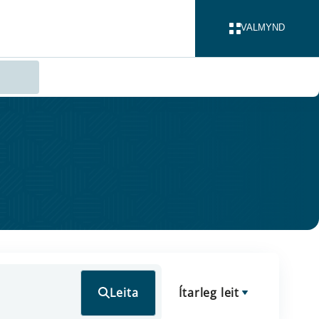
VALMYND
LOKA
Leita
Ítarleg leit