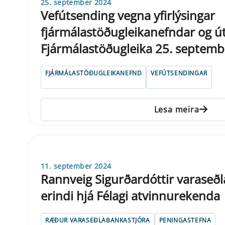
25. september 2024
Vefútsending vegna yfirlýsingar
fjármálastöðugleikanefndar og ú
Fjármálastöðugleika 25. septem
FJÁRMÁLASTÖÐUGLEIKANEFND
VEFÚTSENDINGAR
Lesa meira
11. september 2024
Rannveig Sigurðardóttir varaseð
erindi hjá Félagi atvinnurekenda
RÆÐUR VARASEÐLABANKASTJÓRA
PENINGASTEFNA