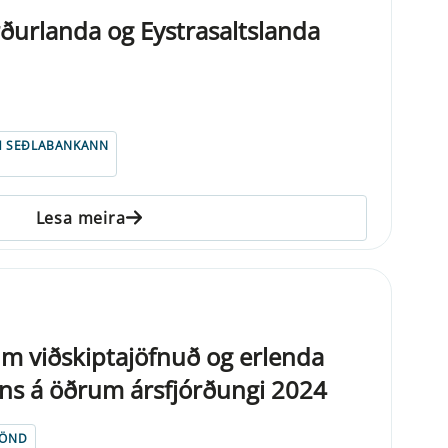
ðurlanda og Eystrasaltslanda
 SEÐLABANKANN
Lesa meira
um viðskiptajöfnuð og erlenda
ns á öðrum ársfjórðungi 2024
LÖND