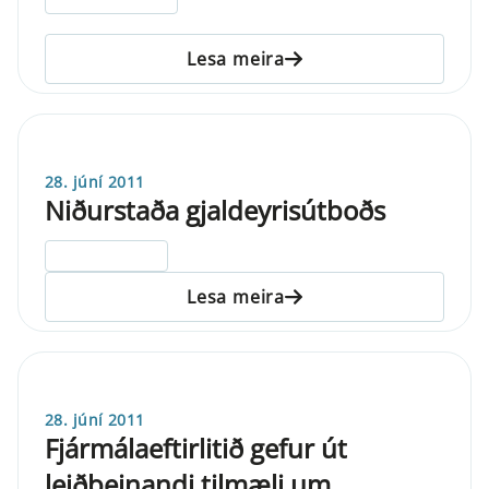
Lesa meira
28. júní 2011
Niðurstaða gjaldeyrisútboðs
ELDRI EN 5 ÁRA
Lesa meira
28. júní 2011
Fjármálaeftirlitið gefur út
leiðbeinandi tilmæli um