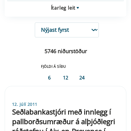
Ítarleg leit
RÖÐUN
5746 niðurstöður
FJÖLDI Á SÍÐU
6
12
24
12. júlí 2011
Seðlabankastjóri með innlegg í
pallborðsumræður á alþjóðlegri