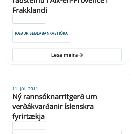
ráðstefnu í Aix-en-Provence í
Frakklandi
ELDRI EN 5 ÁRA
RÆÐUR SEÐLABANKASTJÓRA
Lesa meira
11. júlí 2011
Ný rannsóknarritgerð um
verðákvarðanir íslenskra
fyrirtækja
ELDRI EN 5 ÁRA