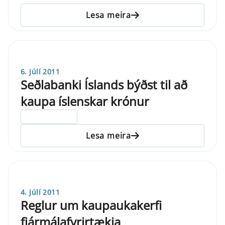
Lesa meira
6. júlí 2011
Seðlabanki Íslands býðst til að
kaupa íslenskar krónur
ELDRI EN 5 ÁRA
Lesa meira
4. júlí 2011
Reglur um kaupaukakerfi
fjármálafyrirtækja