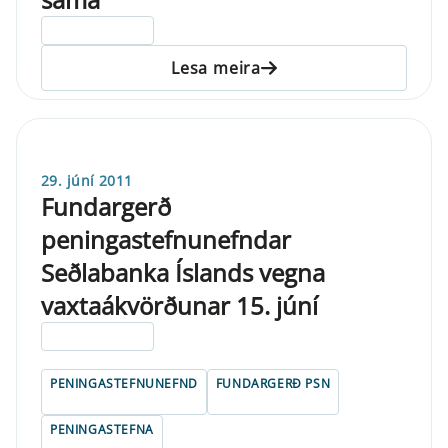
ELDRI EN 5 ÁRA
Lesa meira
29. júní 2011
Fundargerð
peningastefnunefndar
Seðlabanka Íslands vegna
vaxtaákvörðunar 15. júní
ELDRI EN 5 ÁRA
PENINGASTEFNUNEFND
FUNDARGERÐ PSN
PENINGASTEFNA