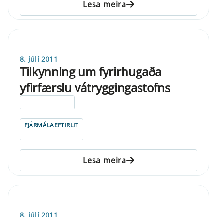
Lesa meira
8. júlí 2011
Tilkynning um fyrirhugaða
yfirfærslu vátryggingastofns
ELDRI EN 5 ÁRA
FJÁRMÁLAEFTIRLIT
Lesa meira
8. júlí 2011