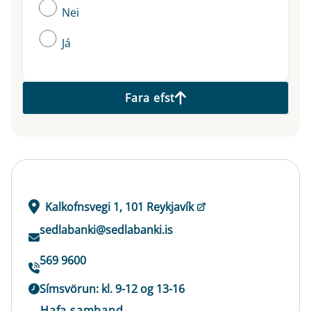
Nei
Já
Fara efst
Kalkofnsvegi 1, 101 Reykjavík
sedlabanki@sedlabanki.is
569 9600
Símsvörun: kl. 9-12 og 13-16
Hafa samband