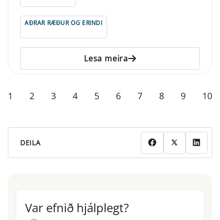
AÐRAR RÆÐUR OG ERINDI
Lesa meira
1
2
3
4
5
6
7
8
9
10
DEILA
Var efnið hjálplegt?
Var efnið hjálplegt?