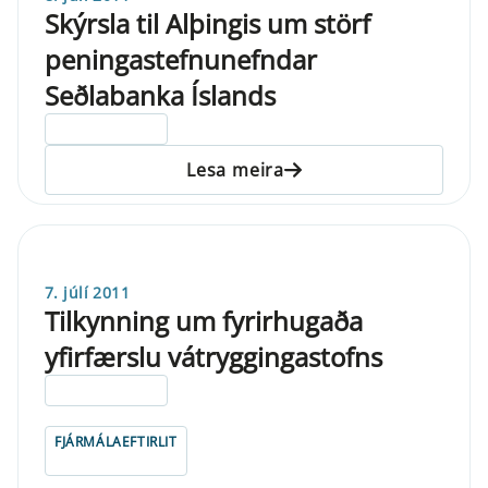
Skýrsla til Alþingis um störf
peningastefnunefndar
Seðlabanka Íslands
ELDRI EN 5 ÁRA
Lesa meira
7. júlí 2011
Tilkynning um fyrirhugaða
yfirfærslu vátryggingastofns
ELDRI EN 5 ÁRA
FJÁRMÁLAEFTIRLIT