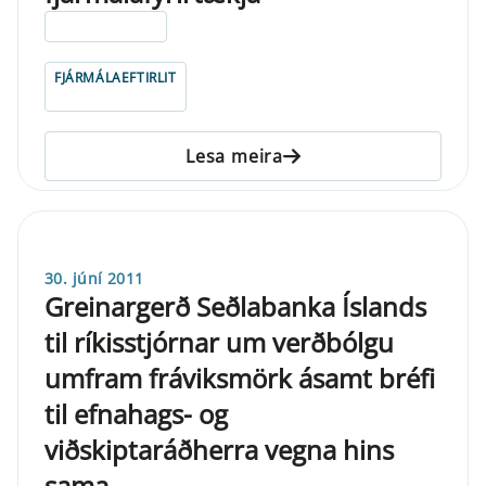
ELDRI EN 5 ÁRA
FJÁRMÁLAEFTIRLIT
Lesa meira
30. júní 2011
Greinargerð Seðlabanka Íslands
til ríkisstjórnar um verðbólgu
umfram fráviksmörk ásamt bréfi
til efnahags- og
viðskiptaráðherra vegna hins
sama