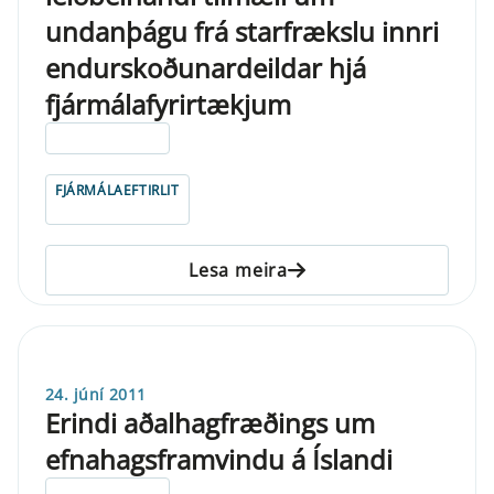
undanþágu frá starfrækslu innri
endurskoðunardeildar hjá
fjármálafyrirtækjum
ELDRI EN 5 ÁRA
FJÁRMÁLAEFTIRLIT
Lesa meira
24. júní 2011
Erindi aðalhagfræðings um
efnahagsframvindu á Íslandi
ELDRI EN 5 ÁRA