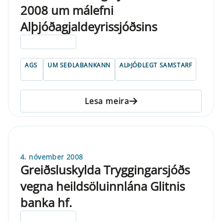
2008 um málefni
Alþjóðagjaldeyrissjóðsins
ELDRI EN 5 ÁRA
AGS
UM SEÐLABANKANN
ALÞJÓÐLEGT SAMSTARF
Lesa meira
4. nóvember 2008
Greiðsluskylda Tryggingarsjóðs
vegna heildsöluinnlána Glitnis
banka hf.
ELDRI EN 5 ÁRA