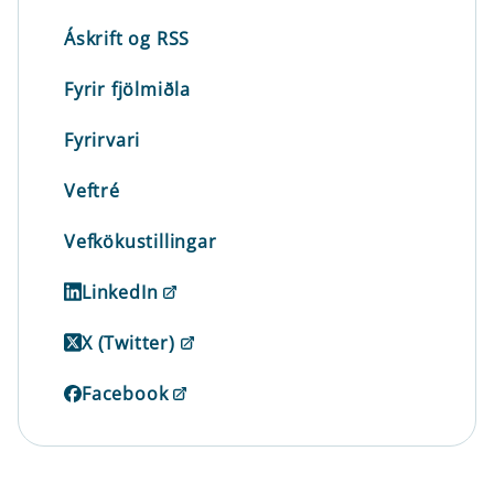
Áskrift og RSS
Fyrir fjölmiðla
Fyrirvari
Veftré
Vefkökustillingar
LinkedIn
X (Twitter)
Facebook