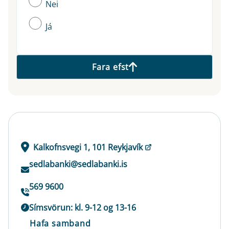
Nei
Já
Fara efst
Kalkofnsvegi 1, 101 Reykjavík
sedlabanki@sedlabanki.is
569 9600
Símsvörun: kl. 9-12 og 13-16
Hafa samband