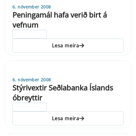
6. nóvember 2008
Peningamál hafa verið birt á
vefnum
ELDRI EN 5 ÁRA
Lesa meira
6. nóvember 2008
Stýrivextir Seðlabanka Íslands
óbreyttir
ELDRI EN 5 ÁRA
Lesa meira