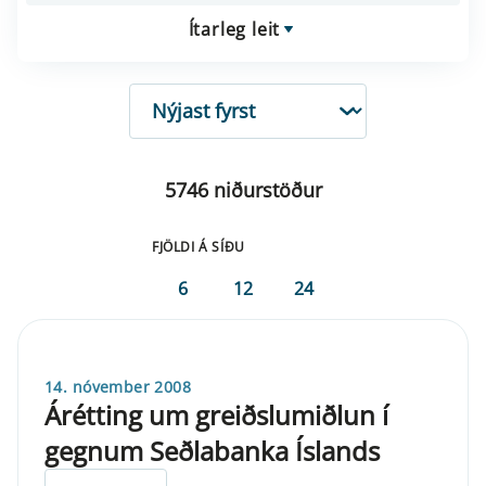
Ítarleg leit
RÖÐUN
5746 niðurstöður
FJÖLDI Á SÍÐU
6
12
24
14. nóvember 2008
Árétting um greiðslumiðlun í
gegnum Seðlabanka Íslands
ELDRI EN 5 ÁRA