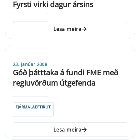
Fyrsti virki dagur ársins
ELDRI EN 5 ÁRA
Lesa meira
23. janúar 2008
Góð þátttaka á fundi FME með
regluvörðum útgefenda
ELDRI EN 5 ÁRA
FJÁRMÁLAEFTIRLIT
Lesa meira