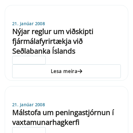
21. janúar 2008
Nýjar reglur um viðskipti
fjármálafyrirtækja við
Seðlabanka Íslands
ELDRI EN 5 ÁRA
Lesa meira
21. janúar 2008
Málstofa um peningastjórnun í
vaxtamunarhagkerfi
ELDRI EN 5 ÁRA