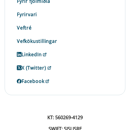
Fyrir fjölmiðla
Fyrirvari
Veftré
Vefkökustillingar
LinkedIn
X (Twitter)
Facebook
KT: 560269-4129
SWIFT: SISLISRE