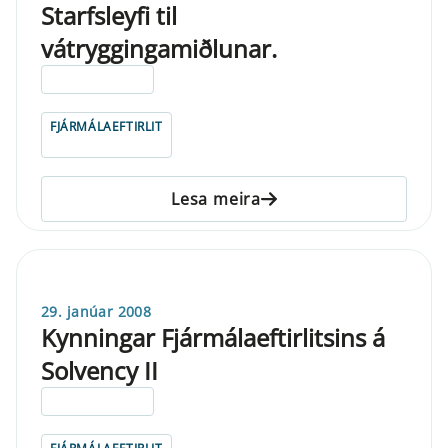
Starfsleyfi til
vátryggingamiðlunar.
ELDRI EN 5 ÁRA
FJÁRMÁLAEFTIRLIT
Lesa meira
29. janúar 2008
Kynningar Fjármálaeftirlitsins á
Solvency II
ELDRI EN 5 ÁRA