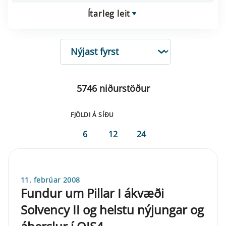
Ítarleg leit
RÖÐUN
5746 niðurstöður
FJÖLDI Á SÍÐU
6
12
24
11. febrúar 2008
Fundur um Pillar I ákvæði
Solvency II og helstu nýjungar og