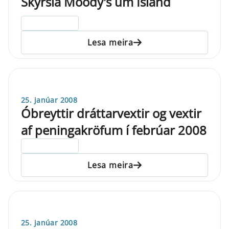
Skýrsla Moody's um Ísland
ELDRI EN 5 ÁRA
Lesa meira
25. janúar 2008
Óbreyttir dráttarvextir og vextir
af peningakröfum í febrúar 2008
ELDRI EN 5 ÁRA
Lesa meira
25. janúar 2008