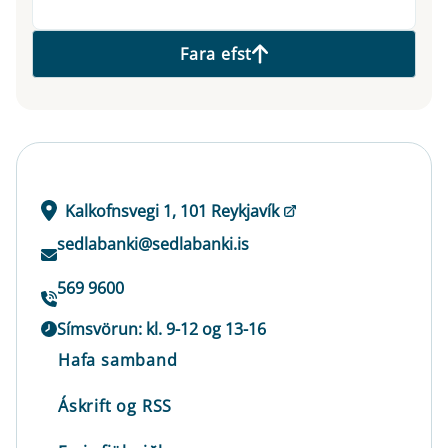
Fara efst
Kalkofnsvegi 1, 101 Reykjavík
sedlabanki@sedlabanki.is
569 9600
Símsvörun: kl. 9-12 og 13-16
Hafa samband
Áskrift og RSS