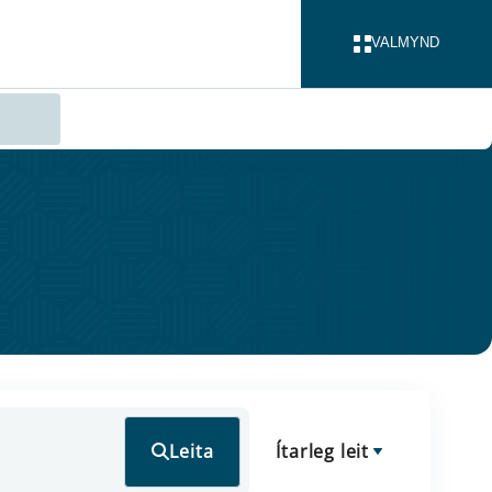
VALMYND
LOKA
Leita
Ítarleg leit