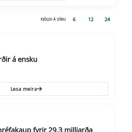
6
12
24
FJÖLDI Á SÍÐU
ðir á ensku
Lesa meira
réfakaup fyrir 29,3 milljarða