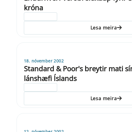
króna
ELDRI EN 5 ÁRA
Lesa meira
18. nóvember 2002
Standard & Poor's breytir mati s
lánshæfi Íslands
ELDRI EN 5 ÁRA
Lesa meira
12. nóvember 2002