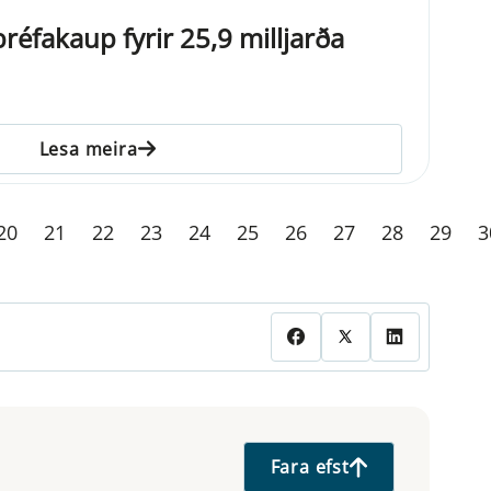
réfakaup fyrir 25,9 milljarða
Lesa meira
20
21
22
23
24
25
26
27
28
29
3
Fara efst