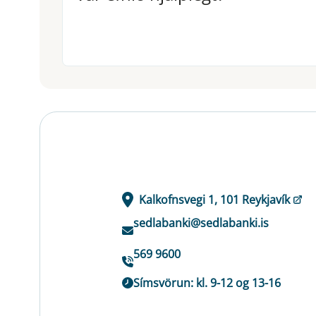
Kalkofnsvegi 1, 101 Reykjavík
sedlabanki@sedlabanki.is
569 9600
Símsvörun: kl. 9-12 og 13-16