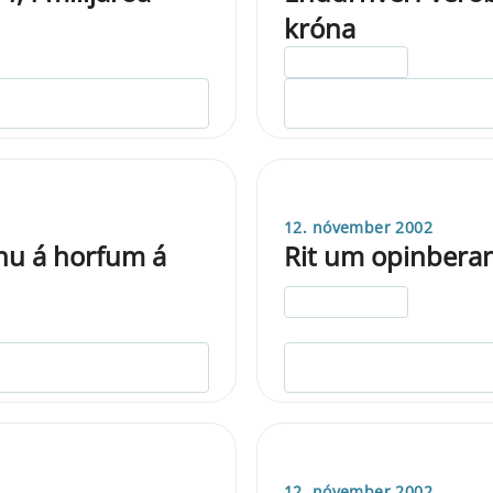
króna
ELDRI EN 5 ÁRA
12. nóvember 2002
ínu á horfum á
Rit um opinberan
ELDRI EN 5 ÁRA
12. nóvember 2002