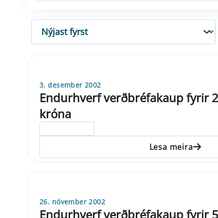
RÖÐUN
3. desember 2002
Endurhverf verðbréfakaup fyrir 2
króna
ELDRI EN 5 ÁRA
Lesa meira
26. nóvember 2002
Endurhverf verðbréfakaup fyrir 5