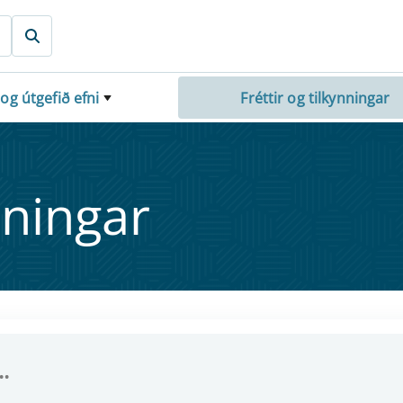
 og útgefið efni
Fréttir og tilkynningar
nn­ing­ar