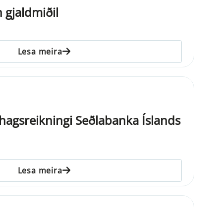
 gjaldmiðil
Lesa meira
nahagsreikningi Seðlabanka Íslands
Lesa meira