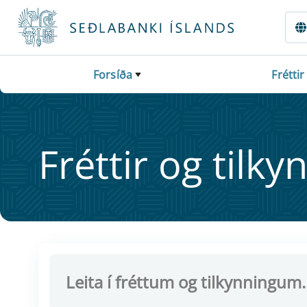
Fara beint í Meginmál
Forsíða
Fréttir
Frétt­ir og til­ky