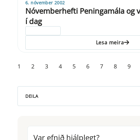
6. nóvember 2002
Nóvemberhefti Peningamála og v
í dag
ELDRI EN 5 ÁRA
Lesa meira
1
2
3
4
5
6
7
8
9
DEILA
Var efnið hjálplegt?
Var efnið hjálplegt?