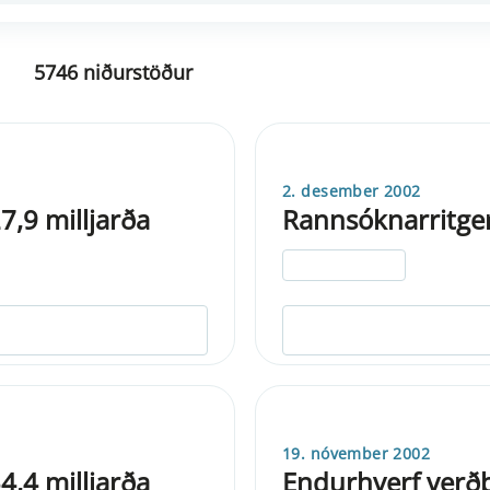
5746 niðurstöður
2. desember 2002
7,9 milljarða
Rannsóknarritger
ELDRI EN 5 ÁRA
19. nóvember 2002
4,4 milljarða
Endurhverf verðb