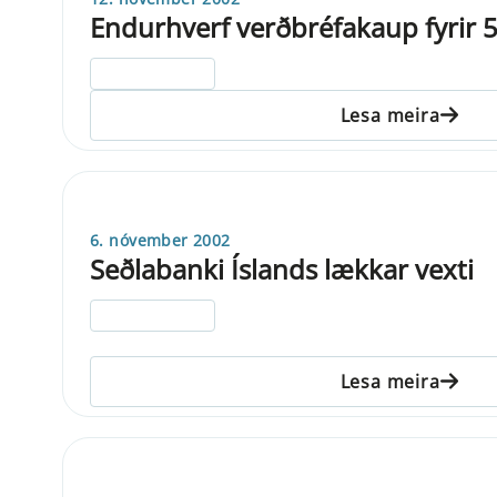
Endurhverf verðbréfakaup fyrir 5
ELDRI EN 5 ÁRA
Lesa meira
6. nóvember 2002
Seðlabanki Íslands lækkar vexti
ELDRI EN 5 ÁRA
Lesa meira