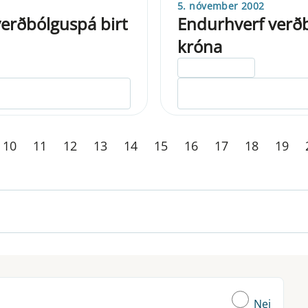
5. nóvember 2002
erðbólguspá birt
Endurhverf verðb
króna
ELDRI EN 5 ÁRA
10
11
12
13
14
15
16
17
18
19
Nei