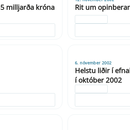
5 milljarða króna
Rit um opinberan
ELDRI EN 5 ÁRA
6. nóvember 2002
Helstu liðir í ef
í október 2002
ELDRI EN 5 ÁRA