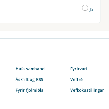
Já
Hafa samband
Fyrirvari
Áskrift og RSS
Veftré
Fyrir fjölmiðla
Vefkökustillingar