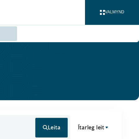
VALMYND
LOKA
Leita
Ítarleg leit