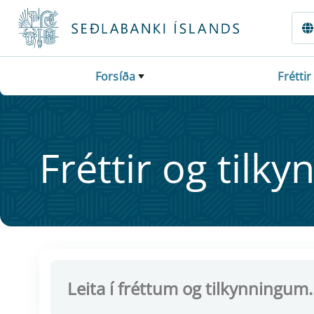
Fara beint í Meginmál
Forsíða
Fréttir
Frétt­ir og til­ky