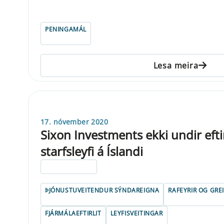
PENINGAMÁL
Lesa meira
17. nóvember 2020
Sixon Investments ekki undir efti
starfsleyfi á Íslandi
ELDRI EN 5 ÁRA
ÞJÓNUSTUVEITENDUR SÝNDAREIGNA
RAFEYRIR OG GR
FJÁRMÁLAEFTIRLIT
LEYFISVEITINGAR