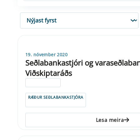
RÖÐUN
19. nóvember 2020
Seðlabankastjóri og varaseðlaban
Viðskiptaráðs
ELDRI EN 5 ÁRA
RÆÐUR SEÐLABANKASTJÓRA
Lesa meira