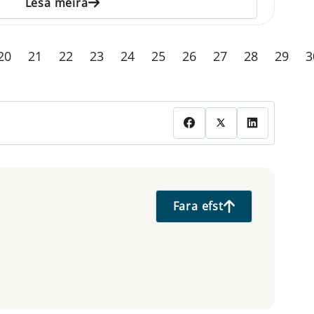
Lesa meira
20
21
22
23
24
25
26
27
28
29
3
Fara efst