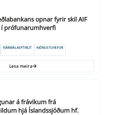
Seðlabankans opnar fyrir skil AIF
 í prófunarumhverfi
FJÁRMÁLAEFTIRLIT
ÞJÓNUSTUVEFUR
Lesa meira
unar á frávikum frá
mildum hjá Íslandssjóðum hf.