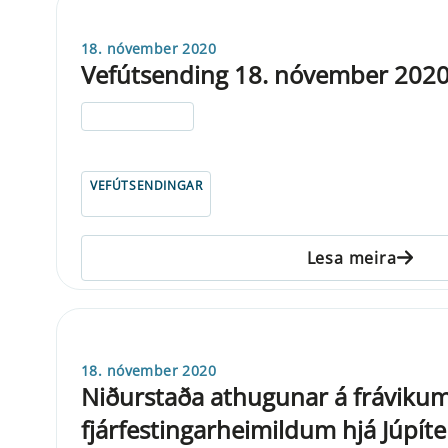
18. nóvember 2020
Vefútsending 18. nóvember 202
ELDRI EN 5 ÁRA
VEFÚTSENDINGAR
Lesa meira
18. nóvember 2020
Niðurstaða athugunar á frávikum
fjárfestingarheimildum hjá Júpíte