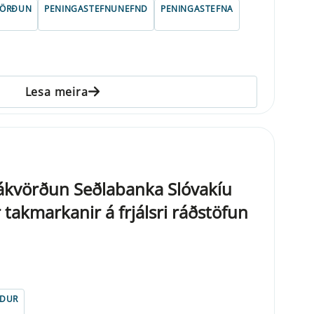
VÖRÐUN
PENINGASTEFNUNEFND
PENINGASTEFNA
Lesa meira
ákvörðun Seðlabanka Slóvakíu
akmarkanir á frjálsri ráðstöfun
NDUR