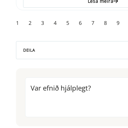
Lesa meira
1
2
3
4
5
6
7
8
9
DEILA
Var efnið hjálplegt?
Var efnið hjálplegt?