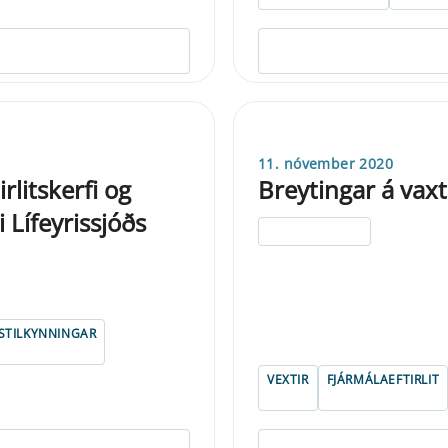
11. nóvember 2020
rlitskerfi og
Breytingar á va
i Lífeyrissjóðs
ELDRI EN 5 ÁRA
STILKYNNINGAR
VEXTIR
FJÁRMÁLAEFTIRLIT