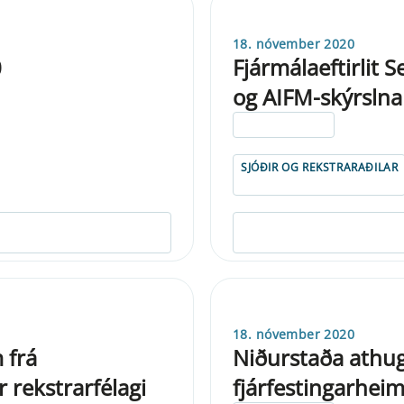
18. nóvember 2020
0
Fjármálaeftirlit 
og AIFM-skýrslna
ELDRI EN 5 ÁRA
SJÓÐIR OG REKSTRARAÐILAR
18. nóvember 2020
 frá
Niðurstaða athug
r rekstrarfélagi
fjárfestingarhei