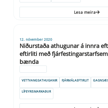
Lesa meira
12. nóvember 2020
Niðurstaða athugunar á innra efti
eftirliti með fjárfestingarstarfsem
bænda
ELDRI EN 5 ÁRA
VETTVANGSATHUGANIR
FJÁRMÁLAEFTIRLIT
GAGNSÆI
LÍFEYRISMARKAÐUR