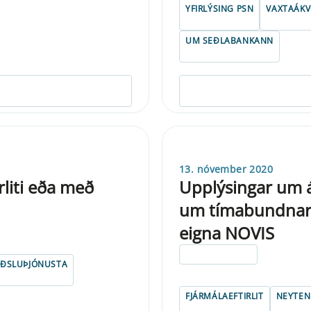
YFIRLÝSING PSN
VAXTAÁK
UM SEÐLABANKANN
13. nóvember 2020
rliti eða með
Upplýsingar um 
um tímabundnar t
eigna NOVIS
ELDRI EN 5 ÁRA
EIÐSLUÞJÓNUSTA
FJÁRMÁLAEFTIRLIT
NEYTE