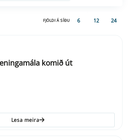
6
12
24
FJÖLDI Á SÍÐU
eningamála komið út
Lesa meira