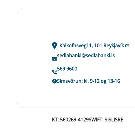
Kalkofnsvegi 1, 101 Reykjavík
sedlabanki@sedlabanki.is
569 9600
Símsvörun: kl. 9-12 og 13-16
KT: 560269-4129
SWIFT: SISLISRE