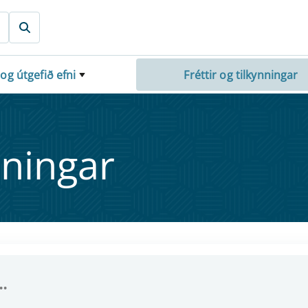
 og útgefið efni
Fréttir og tilkynningar
nn­ing­ar