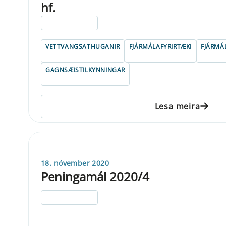
hf.
ELDRI EN 5 ÁRA
VETTVANGSATHUGANIR
FJÁRMÁLAFYRIRTÆKI
FJÁRMÁL
GAGNSÆISTILKYNNINGAR
Lesa meira
18. nóvember 2020
Peningamál 2020/4
ELDRI EN 5 ÁRA