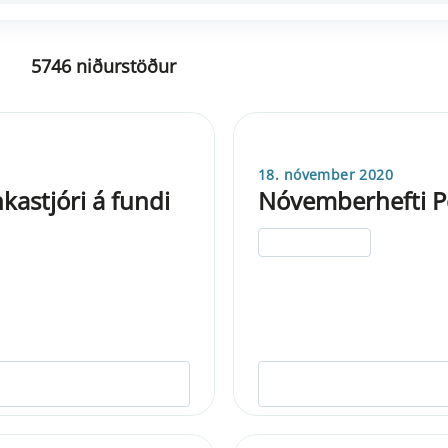
5746 niðurstöður
18. nóvember 2020
kastjóri á fundi
Nóvemberhefti P
ELDRI EN 5 ÁRA