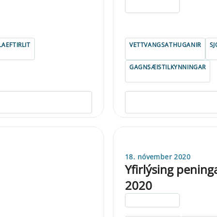
ELDRI EN 5 ÁRA
AEFTIRLIT
VETTVANGSATHUGANIR
SJ
GAGNSÆISTILKYNNINGAR
18. nóvember 2020
Yfirlýsing penin
2020
ELDRI EN 5 ÁRA