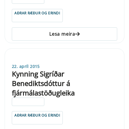
AÐRAR RÆÐUR OG ERINDI
Lesa meira
22. apríl 2015
Kynning Sigríðar
Benediktsdóttur á
fjármálastöðugleika
ELDRI EN 5 ÁRA
AÐRAR RÆÐUR OG ERINDI