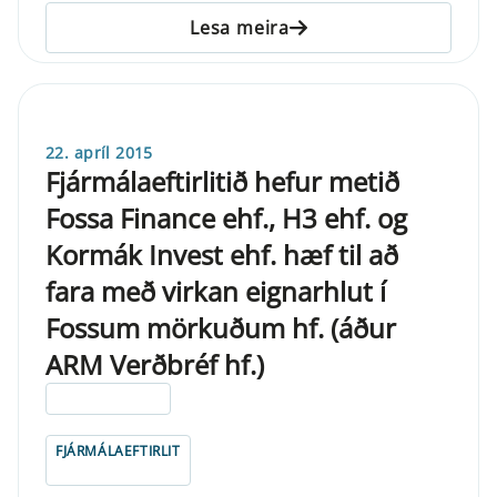
Lesa meira
22. apríl 2015
Fjármálaeftirlitið hefur metið
Fossa Finance ehf., H3 ehf. og
Kormák Invest ehf. hæf til að
fara með virkan eignarhlut í
Fossum mörkuðum hf. (áður
ARM Verðbréf hf.)
ELDRI EN 5 ÁRA
FJÁRMÁLAEFTIRLIT