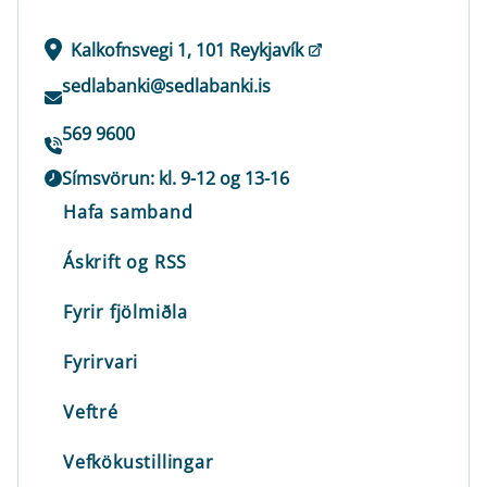
Kalkofnsvegi 1, 101 Reykjavík
sedlabanki@sedlabanki.is
569 9600
Símsvörun: kl. 9-12 og 13-16
Hafa samband
Áskrift og RSS
Fyrir fjölmiðla
Fyrirvari
Veftré
Vefkökustillingar