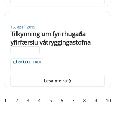
15. apríl 2015
Tilkynning um fyrirhugaða
yfirfærslu vátryggingastofna
ELDRI EN 5 ÁRA
FJÁRMÁLAEFTIRLIT
Lesa meira
1
2
3
4
5
6
7
8
9
10