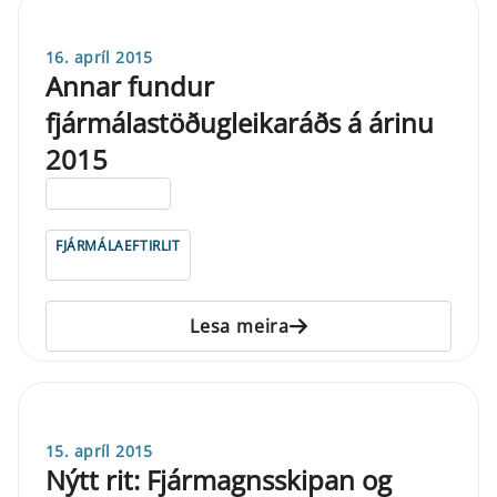
16. apríl 2015
Annar fundur
fjármálastöðugleikaráðs á árinu
2015
ELDRI EN 5 ÁRA
FJÁRMÁLAEFTIRLIT
Lesa meira
15. apríl 2015
Nýtt rit: Fjármagnsskipan og