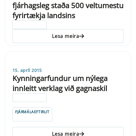
fjárhagsleg staða 500 veltumestu
fyrirtækja landsins
ELDRI EN 5 ÁRA
Lesa meira
15. apríl 2015
Kynningarfundur um nýlega
innleitt verklag við gagnaskil
ELDRI EN 5 ÁRA
FJÁRMÁLAEFTIRLIT
Lesa meira