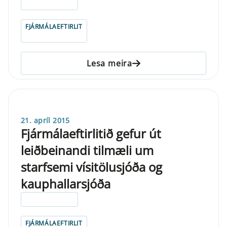
ELDRI EN 5 ÁRA
FJÁRMÁLAEFTIRLIT
Lesa meira
21. apríl 2015
Fjármálaeftirlitið gefur út
leiðbeinandi tilmæli um
starfsemi vísitölusjóða og
kauphallarsjóða
ELDRI EN 5 ÁRA
FJÁRMÁLAEFTIRLIT