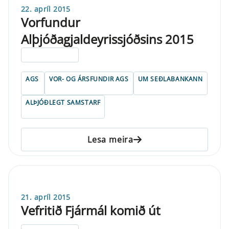
22. apríl 2015
Vorfundur
Alþjóðagjaldeyrissjóðsins 2015
ELDRI EN 5 ÁRA
AGS
VOR- OG ÁRSFUNDIR AGS
UM SEÐLABANKANN
ALÞJÓÐLEGT SAMSTARF
Lesa meira
21. apríl 2015
Vefritið Fjármál komið út