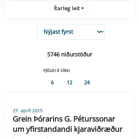
Ítarleg leit
RÖÐUN
5746 niðurstöður
FJÖLDI Á SÍÐU
6
12
24
27. apríl 2015
Grein Þórarins G. Péturssonar
um yfirstandandi kjaraviðræður
ELDRI EN 5 ÁRA