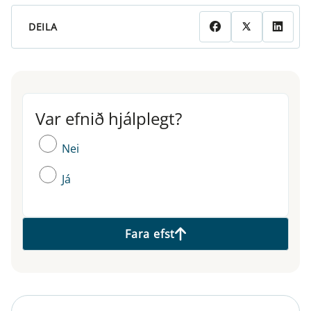
DEILA
Var efnið hjálplegt?
Var efnið hjálplegt?
Nei
Já
Fara efst