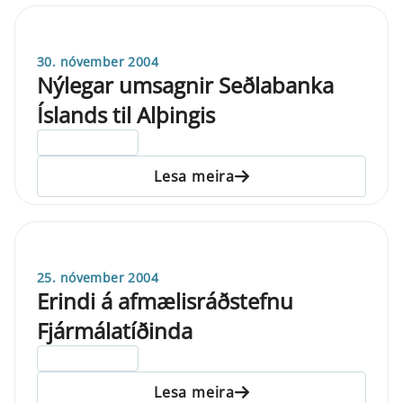
30. nóvember 2004
Nýlegar umsagnir Seðlabanka
Íslands til Alþingis
ELDRI EN 5 ÁRA
Lesa meira
25. nóvember 2004
Erindi á afmælisráðstefnu
Fjármálatíðinda
ELDRI EN 5 ÁRA
Lesa meira