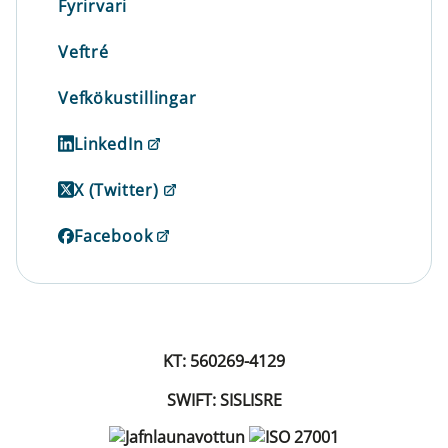
Fyrirvari
Veftré
Vefkökustillingar
LinkedIn
X (Twitter)
Facebook
KT: 560269-4129
SWIFT: SISLISRE