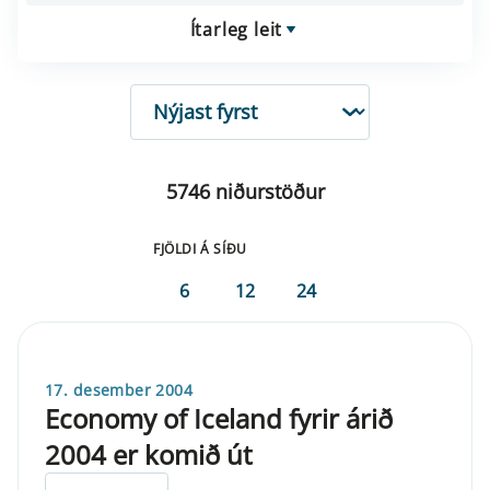
Ítarleg leit
RÖÐUN
5746 niðurstöður
FJÖLDI Á SÍÐU
6
12
24
17. desember 2004
Economy of Iceland fyrir árið
2004 er komið út
ELDRI EN 5 ÁRA