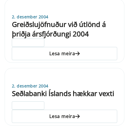
2. desember 2004
Greiðslujöfnuður við útlönd á
þriðja ársfjórðungi 2004
ELDRI EN 5 ÁRA
Lesa meira
2. desember 2004
Seðlabanki Íslands hækkar vexti
ELDRI EN 5 ÁRA
Lesa meira