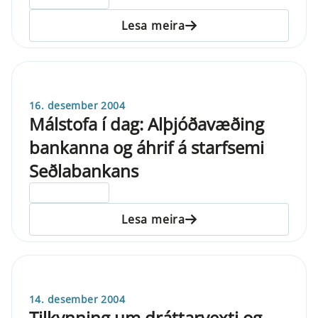
Lesa meira
16. desember 2004
Málstofa í dag: Alþjóðavæðing
bankanna og áhrif á starfsemi
Seðlabankans
ELDRI EN 5 ÁRA
Lesa meira
14. desember 2004
Tilkynning um dráttarvexti og