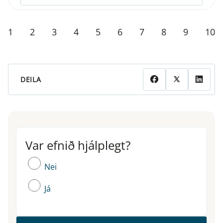
1
2
3
4
5
6
7
8
9
10
DEILA
Var efnið hjálplegt?
Var efnið hjálplegt?
Nei
Já