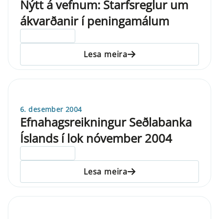
Nýtt á vefnum: Starfsreglur um
ákvarðanir í peningamálum
ELDRI EN 5 ÁRA
Lesa meira
6. desember 2004
Efnahagsreikningur Seðlabanka
Íslands í lok nóvember 2004
ELDRI EN 5 ÁRA
Lesa meira