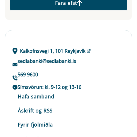
Fara efst
Kalkofnsvegi 1, 101 Reykjavík
sedlabanki@sedlabanki.is
569 9600
Símsvörun: kl. 9-12 og 13-16
Hafa samband
Áskrift og RSS
Fyrir fjölmiðla