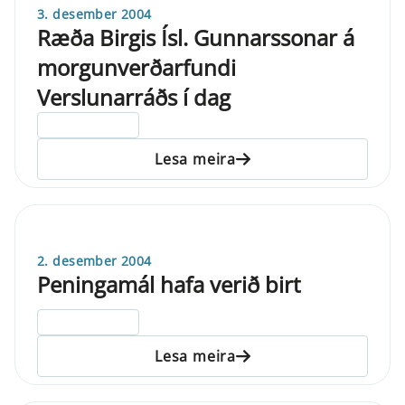
3. desember 2004
Ræða Birgis Ísl. Gunnarssonar á
morgunverðarfundi
Verslunarráðs í dag
ELDRI EN 5 ÁRA
Lesa meira
2. desember 2004
Peningamál hafa verið birt
ELDRI EN 5 ÁRA
Lesa meira