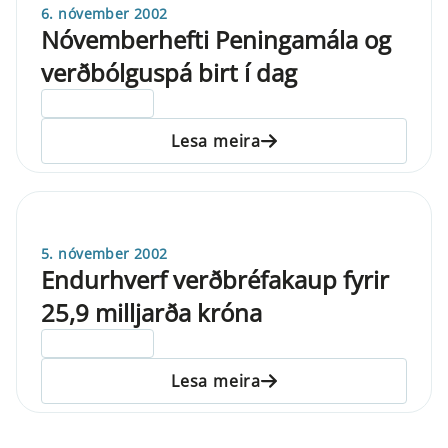
6. nóvember 2002
Nóvemberhefti Peningamála og
verðbólguspá birt í dag
ELDRI EN 5 ÁRA
Lesa meira
5. nóvember 2002
Endurhverf verðbréfakaup fyrir
25,9 milljarða króna
ELDRI EN 5 ÁRA
Lesa meira