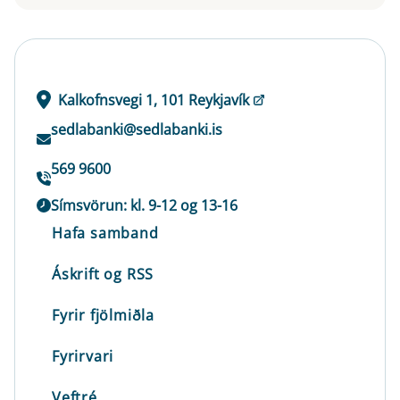
Kalkofnsvegi 1, 101 Reykjavík
sedlabanki@sedlabanki.is
569 9600
Símsvörun: kl. 9-12 og 13-16
Hafa samband
Áskrift og RSS
Fyrir fjölmiðla
Fyrirvari
Veftré