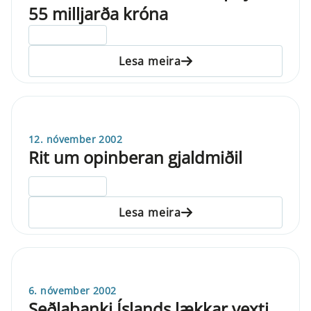
55 milljarða króna
ELDRI EN 5 ÁRA
Lesa meira
12. nóvember 2002
Rit um opinberan gjaldmiðil
ELDRI EN 5 ÁRA
Lesa meira
6. nóvember 2002
Seðlabanki Íslands lækkar vexti