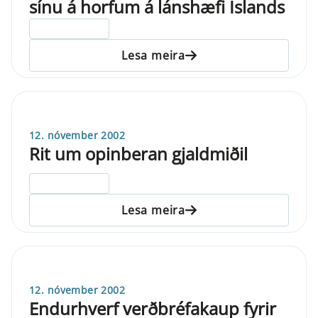
sínu á horfum á lánshæfi Íslands
ELDRI EN 5 ÁRA
Lesa meira
12. nóvember 2002
Rit um opinberan gjaldmiðil
ELDRI EN 5 ÁRA
Lesa meira
12. nóvember 2002
Endurhverf verðbréfakaup fyrir