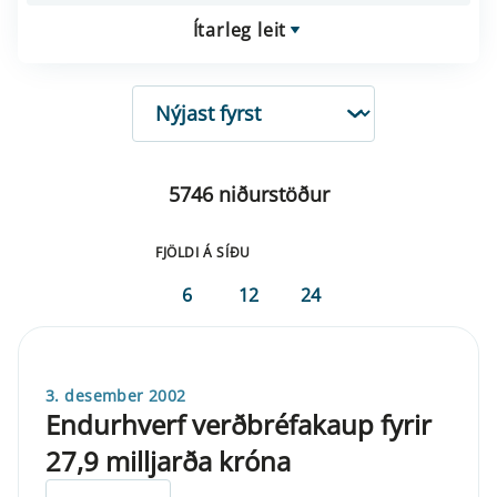
Ítarleg leit
RÖÐUN
5746 niðurstöður
FJÖLDI Á SÍÐU
6
12
24
3. desember 2002
Endurhverf verðbréfakaup fyrir
27,9 milljarða króna
ELDRI EN 5 ÁRA