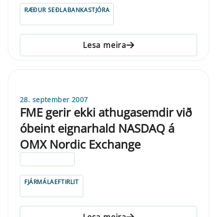
RÆÐUR SEÐLABANKASTJÓRA
Lesa meira
28. september 2007
FME gerir ekki athugasemdir við
óbeint eignarhald NASDAQ á
OMX Nordic Exchange
ELDRI EN 5 ÁRA
FJÁRMÁLAEFTIRLIT
Lesa meira