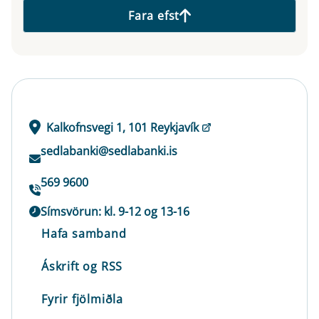
Fara efst
Kalkofnsvegi 1, 101 Reykjavík
sedlabanki@sedlabanki.is
569 9600
Símsvörun: kl. 9-12 og 13-16
Hafa samband
Áskrift og RSS
Fyrir fjölmiðla