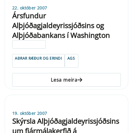
22. október 2007
Ársfundur
Alþjóðagjaldeyrissjóðsins og
Alþjóðabankans í Washington
ELDRI EN 5 ÁRA
AÐRAR RÆÐUR OG ERINDI
AGS
Lesa meira
19. október 2007
Skýrsla Alþjóðagjaldeyrissjóðsins
um fjármálakerfið á