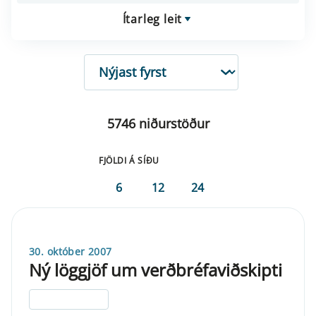
Ítarleg leit
RÖÐUN
5746 niðurstöður
FJÖLDI Á SÍÐU
6
12
24
30. október 2007
Ný löggjöf um verðbréfaviðskipti
ELDRI EN 5 ÁRA