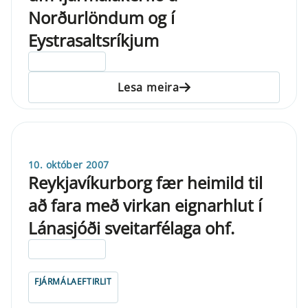
Norðurlöndum og í
Eystrasaltsríkjum
ELDRI EN 5 ÁRA
Lesa meira
10. október 2007
Reykjavíkurborg fær heimild til
að fara með virkan eignarhlut í
Lánasjóði sveitarfélaga ohf.
ELDRI EN 5 ÁRA
FJÁRMÁLAEFTIRLIT