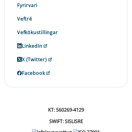
Fyrirvari
Veftré
Vefkökustillingar
LinkedIn
X (Twitter)
Facebook
KT: 560269-4129
SWIFT: SISLISRE