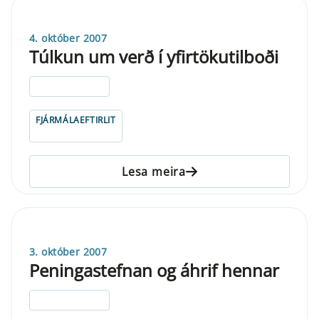
4. október 2007
Túlkun um verð í yfirtökutilboði
ELDRI EN 5 ÁRA
FJÁRMÁLAEFTIRLIT
Lesa meira
3. október 2007
Peningastefnan og áhrif hennar
ELDRI EN 5 ÁRA