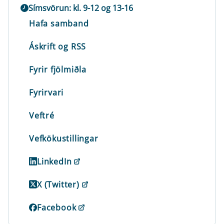
Símsvörun: kl. 9-12 og 13-16
Hafa samband
Áskrift og RSS
Fyrir fjölmiðla
Fyrirvari
Veftré
Vefkökustillingar
LinkedIn
X (Twitter)
Facebook