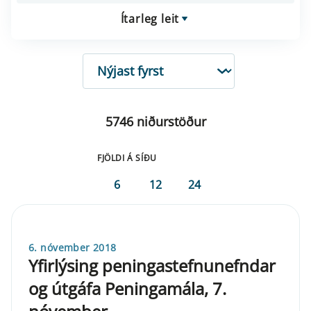
Ítarleg leit
RÖÐUN
5746 niðurstöður
FJÖLDI Á SÍÐU
6
12
24
6. nóvember 2018
Yfirlýsing peningastefnunefndar
og útgáfa Peningamála, 7.