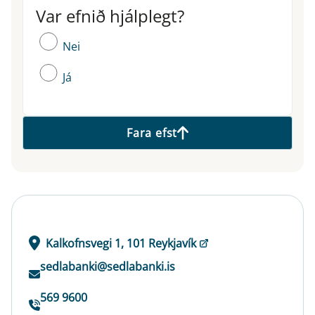
Var efnið hjálplegt?
Var efnið hjálplegt?
Nei
Já
Fara efst
Kalkofnsvegi 1, 101 Reykjavík
sedlabanki@sedlabanki.is
569 9600