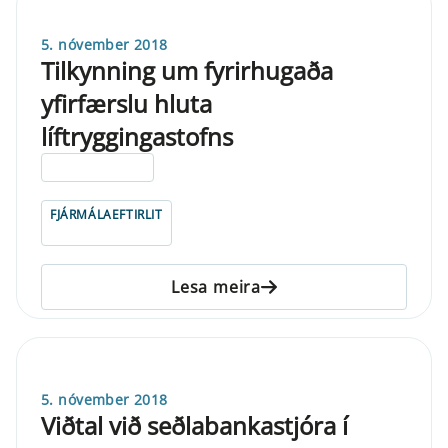
5. nóvember 2018
Tilkynning um fyrirhugaða
yfirfærslu hluta
líftryggingastofns
ELDRI EN 5 ÁRA
FJÁRMÁLAEFTIRLIT
Lesa meira
5. nóvember 2018
Viðtal við seðlabankastjóra í