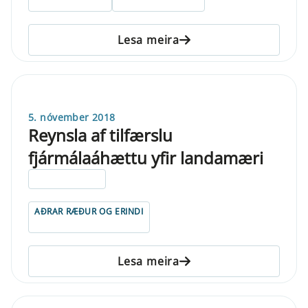
Lesa meira
5. nóvember 2018
Reynsla af tilfærslu
fjármálaáhættu yfir landamæri
ELDRI EN 5 ÁRA
AÐRAR RÆÐUR OG ERINDI
Lesa meira