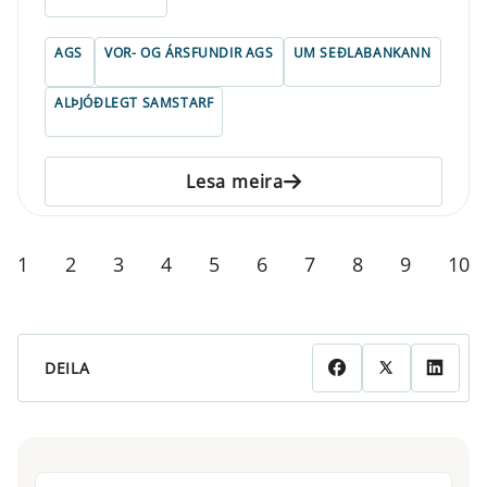
ELDRI EN 5 ÁRA
AGS
VOR- OG ÁRSFUNDIR AGS
UM SEÐLABANKANN
ALÞJÓÐLEGT SAMSTARF
Lesa meira
1
2
3
4
5
6
7
8
9
10
DEILA