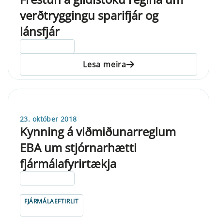
verðtryggingu sparifjár og
lánsfjár
ELDRI EN 5 ÁRA
Lesa meira
23. október 2018
Kynning á viðmiðunarreglum
EBA um stjórnarhætti
fjármálafyrirtækja
ELDRI EN 5 ÁRA
FJÁRMÁLAEFTIRLIT