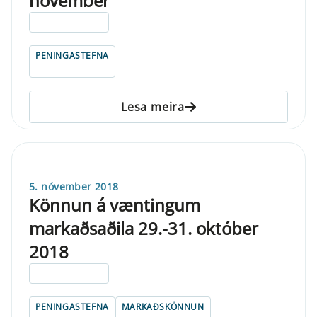
nóvember
ELDRI EN 5 ÁRA
PENINGASTEFNA
Lesa meira
5. nóvember 2018
Könnun á væntingum
markaðsaðila 29.-31. október
2018
ELDRI EN 5 ÁRA
PENINGASTEFNA
MARKAÐSKÖNNUN