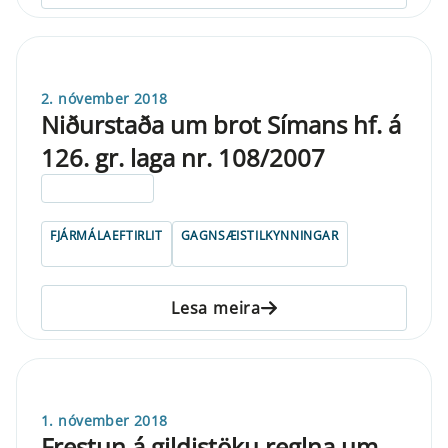
2. nóvember 2018
Niðurstaða um brot Símans hf. á
126. gr. laga nr. 108/2007
ELDRI EN 5 ÁRA
FJÁRMÁLAEFTIRLIT
GAGNSÆISTILKYNNINGAR
Lesa meira
1. nóvember 2018
Frestun á gildistöku reglna um