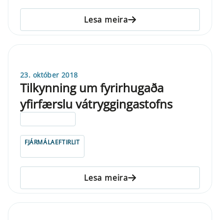
Lesa meira
23. október 2018
Tilkynning um fyrirhugaða
yfirfærslu vátryggingastofns
ELDRI EN 5 ÁRA
FJÁRMÁLAEFTIRLIT
Lesa meira