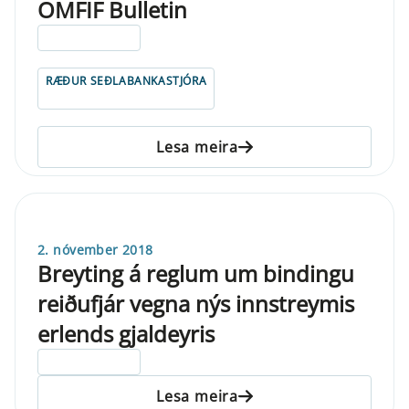
OMFIF Bulletin
ELDRI EN 5 ÁRA
RÆÐUR SEÐLABANKASTJÓRA
Lesa meira
2. nóvember 2018
Breyting á reglum um bindingu
reiðufjár vegna nýs innstreymis
erlends gjaldeyris
ELDRI EN 5 ÁRA
Lesa meira